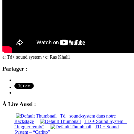
a: Td+ sound system / c: Ras Khalil
Partager :
À Lire Aussi :
Td+ sound-system dans notre
Backstage
TD + Sound System –
“Juggler remix”
TD + Sound
System – “Carlito”