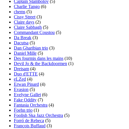
Captain Stambolov
(5)
Charlie Tango
(6)
chems
(5)
Cissy Street
(3)
Claire days
(2)
Claire Sabbagh
(5)
Commandant Coustou
(5)
Da Break
(3)
Dacutsa
(5)
Dan Gharibian trio
(3)
Daniel Mille
(5)
Des fourmis dans les mains
(10)
Devil Jo & the Backdoormen
(1)
Dreisam
(4)
Duo d'ETTE
(4)
eLZed
(4)
Erwan Pinard
(4)
Evasion
(5)
Evelyne Gallet
(6)
Fake Oddity
(7)
Fantasia Orchestra
(4)
Foehn trio
(1)
Foolish Ska Jazz Orchestra
(5)
Forró de Rebeca
(5)
François Buffaud
(3)