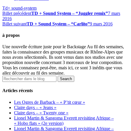
Td+ sound-system
Billet précédent
TD + Sound System – “Juggler remix”
7 mars
2016
Billet suivant
TD + Sound System – “Carlito”
9 mars 2016
à propos
Une nouvelle écriture juste pour le Backstage Au fil des semaines,
faites la connaissance des groupes musicaux de Rhône-Alpes que
nous avons sélectionnés. Ils sont venus dans nos studios avec une
proposition nouvelle concernant 3 morceaux de leur composition.
Vous les connaissez peut-être, mais ici, ce sont 3 inédits que vous
allez découvrir au fil des semaine.
Articles récents
Les Ogres de Barback – « P’tit cœur »
Claire days – « Jeans »
Claire days – « Twenty one »
Lionel Martin & Sangoma Everett revisiting Afrique –
« Hobo flats » (2e version)
Lionel Martin & Sangoma Everett revisiting Afrique –