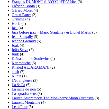
François DUMONT d’AYOT ]FD’A[4tet
(5)
Frédéric Bobin
(3)
Gérard Morel
(4)
Green Paper
(2)
Grimme
(4)
Horla
(4)
Jaal
(4)
Jazz before jazz – Mario Stantchev & Lionel Martin
(5)
Jean Sangally
(5)
Jeanne Garraud
(5)
Joak
(4)
João Selva
(3)
Junk
(4)
Kaïna and the Soultwins
(4)
Karimouche
(5)
Khaled ALJARAMANI
(2)
kosh
(7)
Kunta
(1)
L'étrangleuse
(3)
La & Ca
(5)
La mine de rien
(5)
La squadra zeus
(3)
Lauren Stuart meets The Monkberry Moon Orchestra
(3)
Laurent Montagne
(4)
Le siffleur
(5)