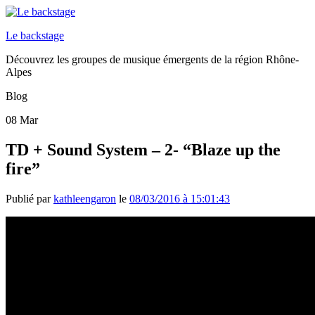
Le backstage
Découvrez les groupes de musique émergents de la région Rhône-
Alpes
Blog
08
Mar
TD + Sound System – 2- “Blaze up the
fire”
Publié par
kathleengaron
le
08/03/2016 à 15:01:43