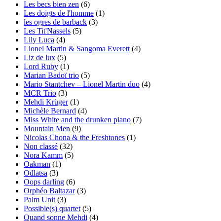
Les becs bien zen
(6)
Les doigts de l'homme
(1)
les ogres de barback
(3)
Les Tit'Nassels
(5)
Lily Luca
(4)
Lionel Martin & Sangoma Everett
(4)
Liz de lux
(5)
Lord Ruby
(1)
Marian Badoï trio
(5)
Mario Stantchev – Lionel Martin duo
(4)
MCR Trio
(3)
Mehdi Krüger
(1)
Michèle Bernard
(4)
Miss White and the drunken piano
(7)
Mountain Men
(9)
Nicolas Chona & the Freshtones
(1)
Non classé
(32)
Nora Kamm
(5)
Oakman
(1)
Odlatsa
(3)
Oops darling
(6)
Orphéo Baltazar
(3)
Palm Unit
(3)
Possible(s) quartet
(5)
Quand sonne Mehdi
(4)