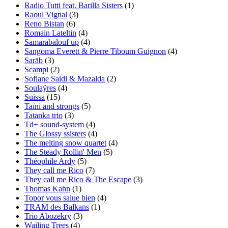
Radio Tutti feat. Barilla Sisters
(1)
Raoul Vignal
(3)
Reno Bistan
(6)
Romain Lateltin
(4)
Samarabalouf up
(4)
Sangoma Everett & Pierre Tiboum Guignon
(4)
Sarāb
(3)
Scampi
(2)
Sofiane Saidi & Mazalda
(2)
Soulaÿres
(4)
Suissa
(15)
Taïni and strongs
(5)
Tatanka trio
(3)
Td+ sound-system
(4)
The Glossy ssisters
(4)
The melting snow quartet
(4)
The Steady Rollin' Men
(5)
Théophile Ardy
(5)
They call me Rico
(7)
They call me Rico & The Escape
(3)
Thomas Kahn
(1)
Topor vous salue bien
(4)
TRAM des Balkans
(1)
Trio Abozekry
(3)
Wailing Trees
(4)