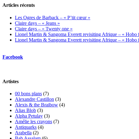
Articles récents
Les Ogres de Barback – « P’tit cœur »
Claire days – « Jeans »
Claire days – « Twenty one »
Lionel Martin & Sangoma Everett revisiting Afrique – « Hobo fl
Lionel Martin & Sangoma Everett revisiting Afrique – « Hobo fl
Facebook
Artistes
00 bons plans
(7)
Alexandre Castillon
(3)
Alexis & the Braibow
(4)
Alias Blob
(3)
Alpha Petulay
(3)
Amélie les crayons
(7)
Antiquarks
(4)
Arabella
(2)
Bab Assalam
(6)