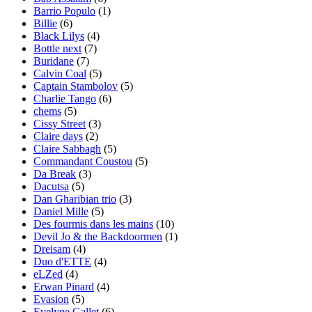
Barrio Populo
(1)
Billie
(6)
Black Lilys
(4)
Bottle next
(7)
Buridane
(7)
Calvin Coal
(5)
Captain Stambolov
(5)
Charlie Tango
(6)
chems
(5)
Cissy Street
(3)
Claire days
(2)
Claire Sabbagh
(5)
Commandant Coustou
(5)
Da Break
(3)
Dacutsa
(5)
Dan Gharibian trio
(3)
Daniel Mille
(5)
Des fourmis dans les mains
(10)
Devil Jo & the Backdoormen
(1)
Dreisam
(4)
Duo d'ETTE
(4)
eLZed
(4)
Erwan Pinard
(4)
Evasion
(5)
Evelyne Gallet
(6)