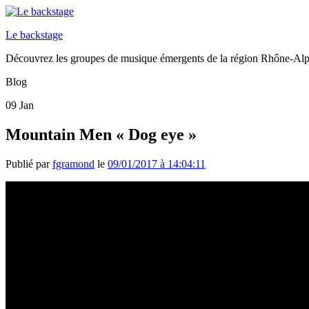
Le backstage
Découvrez les groupes de musique émergents de la région Rhône-Al
Blog
09
Jan
Mountain Men « Dog eye »
Publié par
fgramond
le
09/01/2017 à 14:04:11