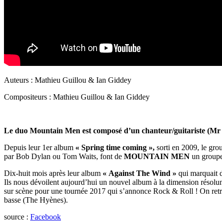
Auteurs : Mathieu Guillou & Ian Giddey
Compositeurs : Mathieu Guillou & Ian Giddey
Le duo Mountain Men est composé d’un chanteur/guitariste (Mr 
Depuis leur 1er album
« Spring time coming »,
sorti en 2009, le gro
par Bob Dylan ou Tom Waits, font de
MOUNTAIN MEN
un groupe 
Dix-huit mois après leur album
« Against The Wind »
qui marquait d
Ils nous dévoilent aujourd’hui un nouvel album à la dimension résolu
sur scène pour une tournée 2017 qui s’annonce Rock & Roll ! On retrouv
basse (The Hyènes).
source :
Facebook