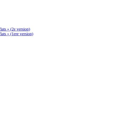
ats » (2e version)
ats » (1ere version)