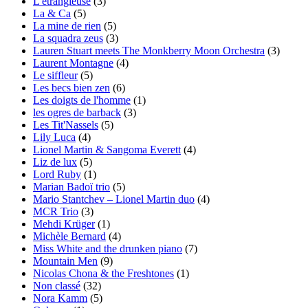
L'étrangleuse
(3)
La & Ca
(5)
La mine de rien
(5)
La squadra zeus
(3)
Lauren Stuart meets The Monkberry Moon Orchestra
(3)
Laurent Montagne
(4)
Le siffleur
(5)
Les becs bien zen
(6)
Les doigts de l'homme
(1)
les ogres de barback
(3)
Les Tit'Nassels
(5)
Lily Luca
(4)
Lionel Martin & Sangoma Everett
(4)
Liz de lux
(5)
Lord Ruby
(1)
Marian Badoï trio
(5)
Mario Stantchev – Lionel Martin duo
(4)
MCR Trio
(3)
Mehdi Krüger
(1)
Michèle Bernard
(4)
Miss White and the drunken piano
(7)
Mountain Men
(9)
Nicolas Chona & the Freshtones
(1)
Non classé
(32)
Nora Kamm
(5)