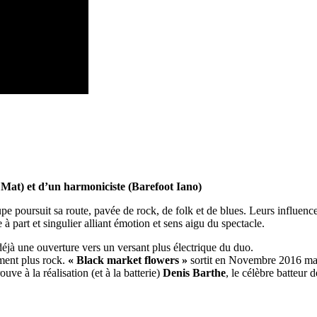
Mat) et d’un harmoniciste (Barefoot Iano)
upe poursuit sa route, pavée de rock, de folk et de blues. Leurs influen
à part et singulier alliant é
motion et sens aigu du spectacle.
éjà une ouverture vers un versant plus électrique du duo.
ment plus rock.
« Black market flowers »
sortit en Novembre 2016 marq
e à la réalisation (et à la batterie)
Denis Barthe
, le célèbre batteur