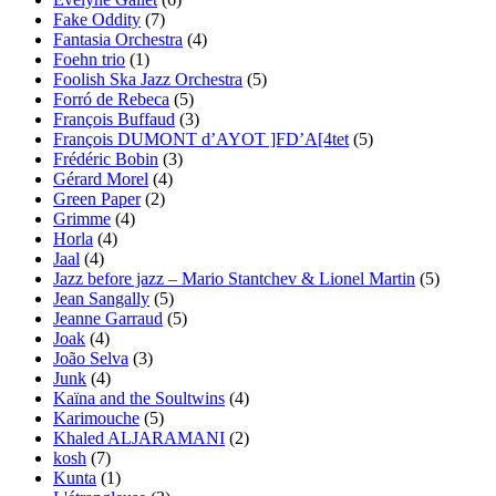
Fake Oddity
(7)
Fantasia Orchestra
(4)
Foehn trio
(1)
Foolish Ska Jazz Orchestra
(5)
Forró de Rebeca
(5)
François Buffaud
(3)
François DUMONT d’AYOT ]FD’A[4tet
(5)
Frédéric Bobin
(3)
Gérard Morel
(4)
Green Paper
(2)
Grimme
(4)
Horla
(4)
Jaal
(4)
Jazz before jazz – Mario Stantchev & Lionel Martin
(5)
Jean Sangally
(5)
Jeanne Garraud
(5)
Joak
(4)
João Selva
(3)
Junk
(4)
Kaïna and the Soultwins
(4)
Karimouche
(5)
Khaled ALJARAMANI
(2)
kosh
(7)
Kunta
(1)