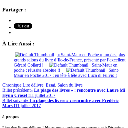
Partager :
À Lire Aussi :
« Saint-Maur en Poche », un des plus
grands salons du livre d’Ile-de-France, présenté par l’excellent
Gérard Collard !
Saint-Maur en
poche : réussite absolue !!
Saint-
Maur en Poche 2017 : en tête à tête avec Luca di Fulvio !
Chronique Lire délivre
,
Essai
,
Salon du livre
Billet précédent
« La plage des livres » : rencontre avec Laure Mi
Hyun Croset !
11 juillet 2017
Billet suivant
« La plage des livres » : rencontre avec Frédéric
Mars !
11 juillet 2017
à propos
Lire des livres délivre ! Nous vous invitons au voyage et à l'évasion