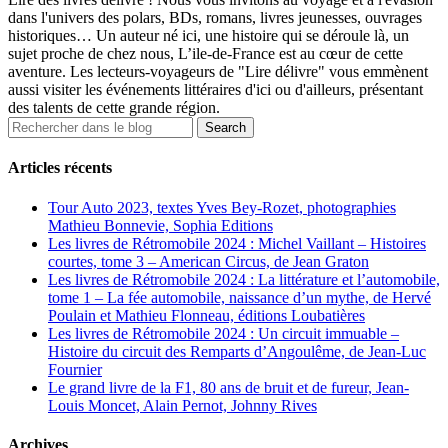
dans l'univers des polars, BDs, romans, livres jeunesses, ouvrages
historiques… Un auteur né ici, une histoire qui se déroule là, un
sujet proche de chez nous, L’ile-de-France est au cœur de cette
aventure. Les lecteurs-voyageurs de "Lire délivre" vous emmènent
aussi visiter les événements littéraires d'ici ou d'ailleurs, présentant
des talents de cette grande région.
Articles récents
Tour Auto 2023, textes Yves Bey-Rozet, photographies
Mathieu Bonnevie, Sophia Editions
Les livres de Rétromobile 2024 : Michel Vaillant – Histoires
courtes, tome 3 – American Circus, de Jean Graton
Les livres de Rétromobile 2024 : La littérature et l’automobile,
tome 1 – La fée automobile, naissance d’un mythe, de Hervé
Poulain et Mathieu Flonneau, éditions Loubatières
Les livres de Rétromobile 2024 : Un circuit immuable –
Histoire du circuit des Remparts d’Angoulême, de Jean-Luc
Fournier
Le grand livre de la F1, 80 ans de bruit et de fureur, Jean-
Louis Moncet, Alain Pernot, Johnny Rives
Archives