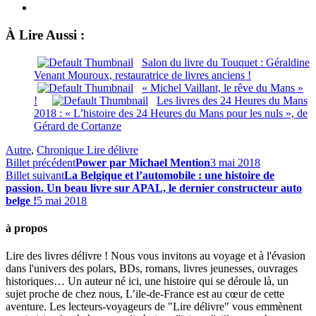
À Lire Aussi :
Salon du livre du Touquet : Géraldine
Venant Mouroux, restauratrice de livres anciens !
« Michel Vaillant, le rêve du Mans »
!
Les livres des 24 Heures du Mans
2018 : « L’histoire des 24 Heures du Mans pour les nuls », de
Gérard de Cortanze
Autre
,
Chronique Lire délivre
Billet précédent
Power par Michael Mention
3 mai 2018
Billet suivant
La Belgique et l’automobile : une histoire de
passion. Un beau livre sur APAL, le dernier constructeur auto
belge !
5 mai 2018
à propos
Lire des livres délivre ! Nous vous invitons au voyage et à l'évasion
dans l'univers des polars, BDs, romans, livres jeunesses, ouvrages
historiques… Un auteur né ici, une histoire qui se déroule là, un
sujet proche de chez nous, L’ile-de-France est au cœur de cette
aventure. Les lecteurs-voyageurs de "Lire délivre" vous emmènent