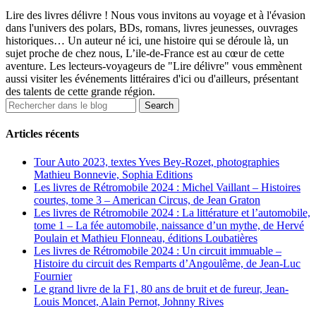
Lire des livres délivre ! Nous vous invitons au voyage et à l'évasion
dans l'univers des polars, BDs, romans, livres jeunesses, ouvrages
historiques… Un auteur né ici, une histoire qui se déroule là, un
sujet proche de chez nous, L’ile-de-France est au cœur de cette
aventure. Les lecteurs-voyageurs de "Lire délivre" vous emmènent
aussi visiter les événements littéraires d'ici ou d'ailleurs, présentant
des talents de cette grande région.
Articles récents
Tour Auto 2023, textes Yves Bey-Rozet, photographies
Mathieu Bonnevie, Sophia Editions
Les livres de Rétromobile 2024 : Michel Vaillant – Histoires
courtes, tome 3 – American Circus, de Jean Graton
Les livres de Rétromobile 2024 : La littérature et l’automobile,
tome 1 – La fée automobile, naissance d’un mythe, de Hervé
Poulain et Mathieu Flonneau, éditions Loubatières
Les livres de Rétromobile 2024 : Un circuit immuable –
Histoire du circuit des Remparts d’Angoulême, de Jean-Luc
Fournier
Le grand livre de la F1, 80 ans de bruit et de fureur, Jean-
Louis Moncet, Alain Pernot, Johnny Rives