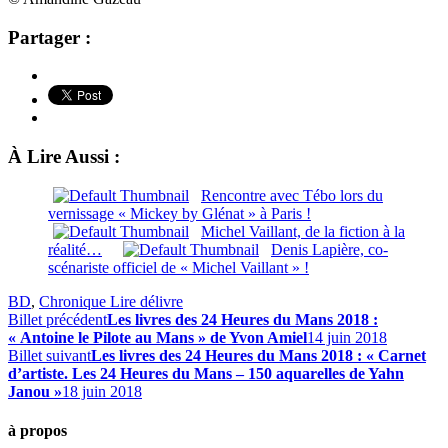
Partager :
À Lire Aussi :
Rencontre avec Tébo lors du
vernissage « Mickey by Glénat » à Paris !
Michel Vaillant, de la fiction à la
réalité…
Denis Lapière, co-
scénariste officiel de « Michel Vaillant » !
BD
,
Chronique Lire délivre
Billet précédent
Les livres des 24 Heures du Mans 2018 :
« Antoine le Pilote au Mans » de Yvon Amiel
14 juin 2018
Billet suivant
Les livres des 24 Heures du Mans 2018 : « Carnet
d’artiste. Les 24 Heures du Mans – 150 aquarelles de Yahn
Janou »
18 juin 2018
à propos