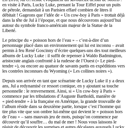
en visite à Paris, Lucky Luke, prenant la Tour Eiffel pour un puits
de pétrole, demandait à un Parisien effaré combien de litres il
débitait ! Gageons que l’idée de « Un cow-boy à Paris » trottait déjà
dans la tête de Jul à l’époque, et que nous découvrons aujourd’hui
autour du symbole franco-américain majeur de la Statue de la
Liberté.
Le principe du « poisson hors de l’eau » – c’est-à-dire d’un
personnage placé dans un environnement qui lui est inconnu – avait
permis à feu René Goscinny d’écrire quelques-uns des tout meilleurs
albums de Lucky Luke : il suffit de repenser à Waldo Badmington,
aristocrate anglais confronté à la rudesse de l’Ouest (« Le pied-
tendre »), ou encore au quatuor de savants partis en expéditions vers
les contrées inconnues du Wyoming (« Les collines noires »).
Depuis son arrivée en tant que scénariste de Lucky Luke il y a deux
ans, Jul a redynamisé ce ressort comique, en y ajoutant sa touche
personnelle : le renversement. Ainsi, si « Un cow-boy à Paris »
commence par les tribulations d’Auguste Bartholdi, manière de
« pied-tendre » à la française en Amérique, la grande trouvaille de
l’album réside dans sa deuxième partie, lorsque c’est l’homme qui
tire plus vite que son ombre lui-même qui devient le « poisson hors
de l’eau » – sans mauvais jeu de mots, puisqu’on commence par
découvrir qu’il souffre… du mal de mer ! Nous vous laissons le
plaisir de découvrir les surprises et autres décalages auxquels Lucky