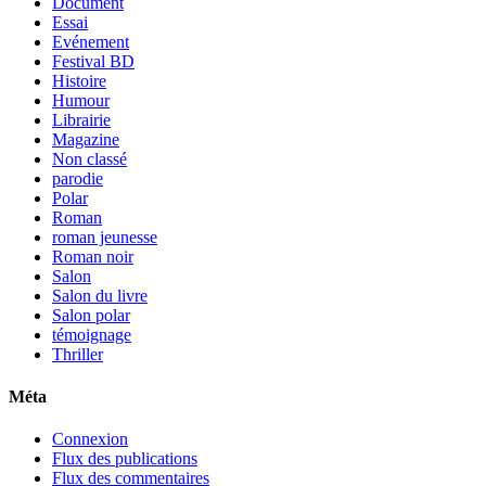
Document
Essai
Evénement
Festival BD
Histoire
Humour
Librairie
Magazine
Non classé
parodie
Polar
Roman
roman jeunesse
Roman noir
Salon
Salon du livre
Salon polar
témoignage
Thriller
Méta
Connexion
Flux des publications
Flux des commentaires