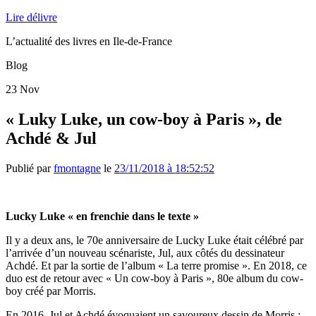
Lire délivre
L’actualité des livres en Ile-de-France
Blog
23
Nov
« Luky Luke, un cow-boy à Paris », de
Achdé & Jul
Publié par
fmontagne
le
23/11/2018 à 18:52:52
Lucky Luke « en frenchie dans le texte »
Il y a deux ans, le 70e anniversaire de Lucky Luke était célébré par
l’arrivée d’un nouveau scénariste, Jul, aux côtés du dessinateur
Achdé. Et par la sortie de l’album « La terre promise ». En 2018, ce
duo est de retour avec « Un cow-boy à Paris », 80e album du cow-
boy créé par Morris.
En 2016, Jul et Achdé évoquaient un savoureux dessin de Morris :