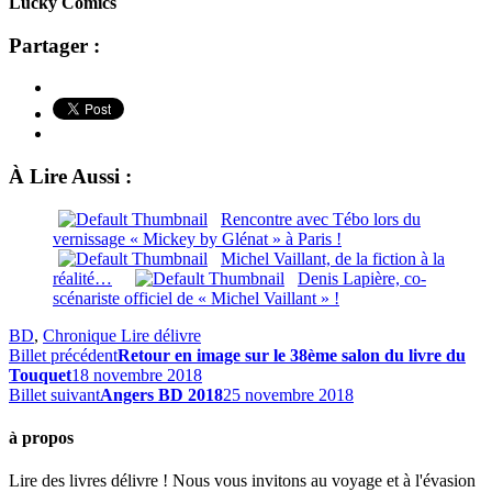
Lucky Comics
Partager :
À Lire Aussi :
Rencontre avec Tébo lors du
vernissage « Mickey by Glénat » à Paris !
Michel Vaillant, de la fiction à la
réalité…
Denis Lapière, co-
scénariste officiel de « Michel Vaillant » !
BD
,
Chronique Lire délivre
Billet précédent
Retour en image sur le 38ème salon du livre du
Touquet
18 novembre 2018
Billet suivant
Angers BD 2018
25 novembre 2018
à propos
Lire des livres délivre ! Nous vous invitons au voyage et à l'évasion