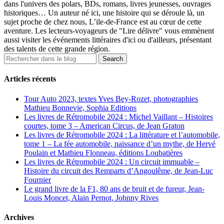
dans l'univers des polars, BDs, romans, livres jeunesses, ouvrages
historiques… Un auteur né ici, une histoire qui se déroule là, un
sujet proche de chez nous, L’ile-de-France est au cœur de cette
aventure. Les lecteurs-voyageurs de "Lire délivre" vous emmènent
aussi visiter les événements littéraires d'ici ou d'ailleurs, présentant
des talents de cette grande région.
Articles récents
Tour Auto 2023, textes Yves Bey-Rozet, photographies
Mathieu Bonnevie, Sophia Editions
Les livres de Rétromobile 2024 : Michel Vaillant – Histoires
courtes, tome 3 – American Circus, de Jean Graton
Les livres de Rétromobile 2024 : La littérature et l’automobile,
tome 1 – La fée automobile, naissance d’un mythe, de Hervé
Poulain et Mathieu Flonneau, éditions Loubatières
Les livres de Rétromobile 2024 : Un circuit immuable –
Histoire du circuit des Remparts d’Angoulême, de Jean-Luc
Fournier
Le grand livre de la F1, 80 ans de bruit et de fureur, Jean-
Louis Moncet, Alain Pernot, Johnny Rives
Archives