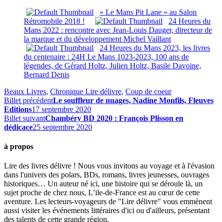
« Le Mans Pit Lane » au Salon
Rétromobile 2018 !
24 Heures du
Mans 2022 : rencontre avec Jean-Louis Dauger, directeur de
la marque et du développement Michel Vaillant
24 Heures du Mans 2023, les livres
du centenaire : 24H Le Mans 1023-2023, 100 ans de
légendes, de Gérard Holtz, Julien Holtz, Basile Davoine,
Bernard Denis
Beaux Livres
,
Chronique Lire délivre
,
Coup de coeur
Billet précédent
Le souffleur de nuages, Nadine Monfils, Fleuves
Editions
17 septembre 2020
Billet suivant
Chambéry BD 2020 : François Plisson en
dédicace
25 septembre 2020
à propos
Lire des livres délivre ! Nous vous invitons au voyage et à l'évasion
dans l'univers des polars, BDs, romans, livres jeunesses, ouvrages
historiques… Un auteur né ici, une histoire qui se déroule là, un
sujet proche de chez nous, L’ile-de-France est au cœur de cette
aventure. Les lecteurs-voyageurs de "Lire délivre" vous emmènent
aussi visiter les événements littéraires d'ici ou d'ailleurs, présentant
des talents de cette grande région.