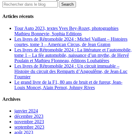
Articles récents
Tour Auto 2023, textes Yves Bey-Rozet, photographies
Mathieu Bonnevie, Sophia Editions
Les livres de Rétromobile 2024 : Michel Vaillant – Histoires
courtes, tome 3 – American Circus, de Jean Graton
Les livres de Rétromobile 2024 : La littérature et l’automobile,
tome 1 – La fée automobile, naissance d’un mythe, de Hervé
Poulain et Mathieu Flonneau, éditions Loubatières
Les livres de Rétromobile 2024 : Un circuit immuable –
Histoire du circuit des Remparts d’Angoulême, de Jean-Luc
Fournier
Le grand livre de la F1, 80 ans de bruit et de fureur, Jean-
Louis Moncet, Alain Pernot, Johnny Rives
Archives
janvier 2024
décembre 2023
novembre 2023
septembre 2023
août 2023