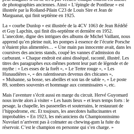
de photographies anciennes. Ainsi « L’épingle de Pontlieue » est
illustrée par la Rolland-Pilain C23 de Louis Sire et Jean de
Marguanat, qui finit septième en 1925.
La « courbe Dunlop » est illustrée de la 4CV 1063 de Jean Rédélé
et Guy Lapchin, qui finit dix-septième et dernière en 1952.
L’anecdote, digne des intrigues des albums de Michel Vaillant, nous
apprend qu’en pleine nuit, les pompes à essence de l’écurie Porsche
n’étaient plus alimentées… « Une main pas innocente avait, dans les
coursives des anciens stands, coupé les vannes d’admission du
carburant. » Chaque endroit est ainsi disséqué, raconté, illustré. Les
titres des paragraphes eux-mêmes portent leur part de légende et de
mythe : « Les esses de la forêt », « Le Tertre rouge », « Les
Hunaudières », « des ralentisseurs devenus des chicanes »,
« Mulsanne, sa bosse, ses abeilles et son tas de sable », « Le poste
89, sombres souvenirs et hommage aux commissaires », etc.
Mais l’aventure s’écrit aussi en marge du circuit. Hervé Guyomard
nous invite alors à visiter « Les hauts lieux » et leurs temps forts : le
pesage, la chapelle, les passerelles et souterrains, le restaurant de
l’hippodrome, etc. Et toujours, les anecdotes hallucinantes et
improbables « En 1923, les mécaniciens du Championnissimo
Nuvolari n’arrivent pas à colmater au chewing-gum la fuite du
réservoir. C’est le champion en personne qui s’en charge. »