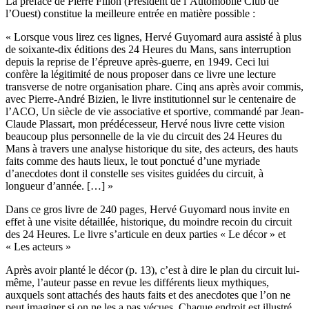
La préface de Pierre Fillon (Président de l’Automobile Club de
l’Ouest) constitue la meilleure entrée en matière possible :
« Lorsque vous lirez ces lignes, Hervé Guyomard aura assisté à plus
de soixante-dix éditions des 24 Heures du Mans, sans interruption
depuis la reprise de l’épreuve après-guerre, en 1949. Ceci lui
confère la légitimité de nous proposer dans ce livre une lecture
transverse de notre organisation phare. Cinq ans après avoir commis,
avec Pierre-André Bizien, le livre institutionnel sur le centenaire de
l’ACO, Un siècle de vie associative et sportive, commandé par Jean-
Claude Plassart, mon prédécesseur, Hervé nous livre cette vision
beaucoup plus personnelle de la vie du circuit des 24 Heures du
Mans à travers une analyse historique du site, des acteurs, des hauts
faits comme des hauts lieux, le tout ponctué d’une myriade
d’anecdotes dont il constelle ses visites guidées du circuit, à
longueur d’année. […] »
Dans ce gros livre de 240 pages, Hervé Guyomard nous invite en
effet à une visite détaillée, historique, du moindre recoin du circuit
des 24 Heures. Le livre s’articule en deux parties « Le décor » et
« Les acteurs »
Après avoir planté le décor (p. 13), c’est à dire le plan du circuit lui-
même, l’auteur passe en revue les différents lieux mythiques,
auxquels sont attachés des hauts faits et des anecdotes que l’on ne
peut imaginer si on ne les a pas vécues. Chaque endroit est illustré