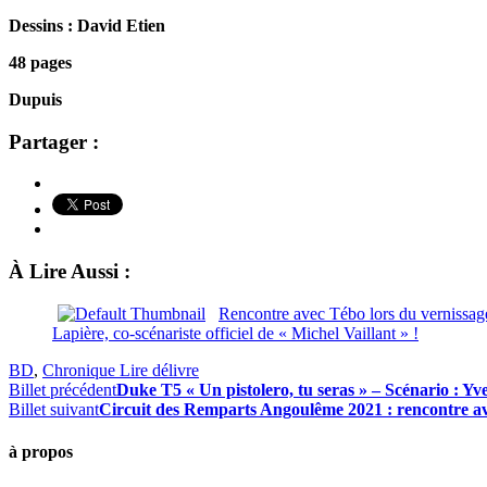
Dessins : David Etien
48 pages
Dupuis
Partager :
À Lire Aussi :
Rencontre avec Tébo lors du vernissag
Lapière, co-scénariste officiel de « Michel Vaillant » !
BD
,
Chronique Lire délivre
Billet précédent
Duke T5 « Un pistolero, tu seras » – Scénario : Y
Billet suivant
Circuit des Remparts Angoulême 2021 : rencontre ave
à propos