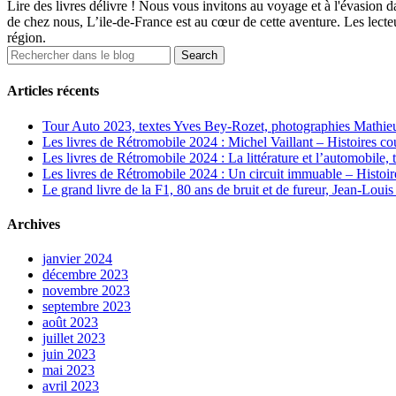
Lire des livres délivre ! Nous vous invitons au voyage et à l'évasion d
de chez nous, L’ile-de-France est au cœur de cette aventure. Les lecteu
région.
Articles récents
Tour Auto 2023, textes Yves Bey-Rozet, photographies Mathie
Les livres de Rétromobile 2024 : Michel Vaillant – Histoires c
Les livres de Rétromobile 2024 : La littérature et l’automobil
Les livres de Rétromobile 2024 : Un circuit immuable – Histoi
Le grand livre de la F1, 80 ans de bruit et de fureur, Jean-Lou
Archives
janvier 2024
décembre 2023
novembre 2023
septembre 2023
août 2023
juillet 2023
juin 2023
mai 2023
avril 2023