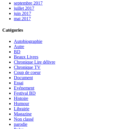
septembre 2017
juillet 2017
juin 2017
mai 2017
Catégories
Autobiographie
Autre
BD
Beaux Livres
Chronique Lire délivre
Chronique TV
Coup de coeur
Document
Essai
Evénement
Festival BD
Histoire
Humour
Librairie
Magazine
Non classé
parodie