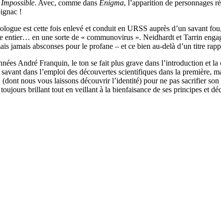
 Impossible
. Avec, comme dans
Enigma
, l’apparition de personnages 
ignac !
cologue est cette fois enlevé et conduit en URSS auprès d’un savant fou, 
 entier… en une sorte de « communovirus ». Neidhardt et Tarrin engage
mais jamais absconses pour le profane – et ce bien au-delà d’un titre rap
années André Franquin, le ton se fait plus grave dans l’introduction et l
vant dans l’emploi des découvertes scientifiques dans la première, mai
 (dont nous vous laissons découvrir l’identité) pour ne pas sacrifier so
s toujours brillant tout en veillant à la bienfaisance de ses principes 