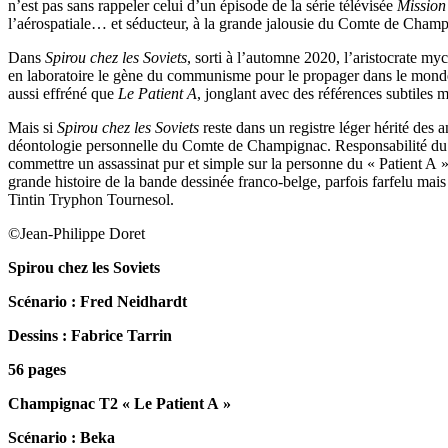
n’est pas sans rappeler celui d’un épisode de la série télévisée
Mission
l’aérospatiale… et séducteur, à la grande jalousie du Comte de Champ
Dans
Spirou chez les Soviets
, sorti à l’automne 2020, l’aristocrate my
en laboratoire le gène du communisme pour le propager dans le monde
aussi effréné que
Le Patient A
, jonglant avec des références subtiles 
Mais si
Spirou chez les Soviets
reste dans un registre léger hérité des 
déontologie personnelle du Comte de Champignac. Responsabilité du sa
commettre un assassinat pur et simple sur la personne du « Patient A »
grande histoire de la bande dessinée franco-belge, parfois farfelu mai
Tintin Tryphon Tournesol.
©Jean-Philippe Doret
Spirou chez les Soviets
Scénario : Fred Neidhardt
Dessins : Fabrice Tarrin
56 pages
Champignac T2 « Le Patient A »
Scénario : Beka