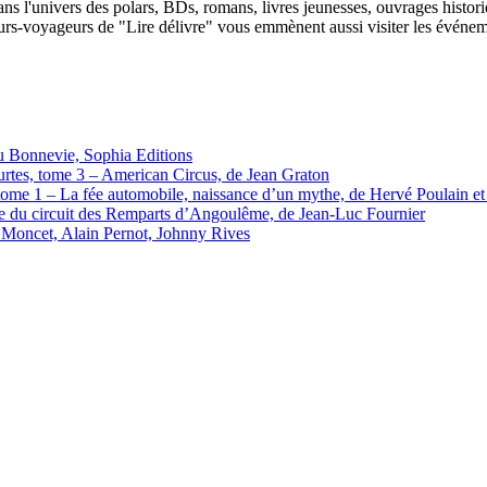
ans l'univers des polars, BDs, romans, livres jeunesses, ouvrages histor
rs-voyageurs de "Lire délivre" vous emmènent aussi visiter les événements
u Bonnevie, Sophia Editions
ourtes, tome 3 – American Circus, de Jean Graton
e, tome 1 – La fée automobile, naissance d’un mythe, de Hervé Poulain e
re du circuit des Remparts d’Angoulême, de Jean-Luc Fournier
is Moncet, Alain Pernot, Johnny Rives