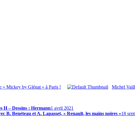
e « Mickey by Glénat » à Paris !
Michel Vaill
ves H – Dessins : Hermann
1 avril 2021
c B. Benéteau et A. Lapasset, « Renault, les mains noires »
18 sep