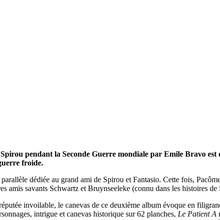
e Spirou pendant la Seconde Guerre mondiale par Emile Bravo est e
uerre froide.
e parallèle dédiée au grand ami de Spirou et Fantasio. Cette fois, Pac
es amis savants Schwartz et Bruynseeleke (connu dans les histoires de Sp
utée invoilable, le canevas de ce deuxième album évoque en filigrane u
rsonnages, intrigue et canevas historique sur 62 planches,
Le Patient A
r