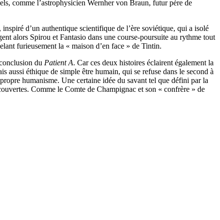
réels, comme l’astrophysicien Wernher von Braun, futur père de
inspiré d’un authentique scientifique de l’ère soviétique, qui a isolé
nt alors Spirou et Fantasio dans une course-poursuite au rythme tout
pelant furieusement la « maison d’en face » de Tintin.
a conclusion du
Patient A
. Car ces deux histoires éclairent également la
s aussi éthique de simple être humain, qui se refuse dans le second à
n propre humanisme. Une certaine idée du savant tel que défini par la
et découvertes. Comme le Comte de Champignac et son « confrère » de