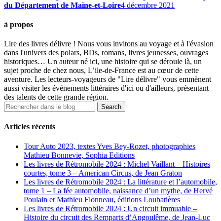
du Département de Maine-et-Loire
4 décembre 2021
à propos
Lire des livres délivre ! Nous vous invitons au voyage et à l'évasion
dans l'univers des polars, BDs, romans, livres jeunesses, ouvrages
historiques… Un auteur né ici, une histoire qui se déroule là, un
sujet proche de chez nous, L’ile-de-France est au cœur de cette
aventure. Les lecteurs-voyageurs de "Lire délivre" vous emmènent
aussi visiter les événements littéraires d'ici ou d'ailleurs, présentant
des talents de cette grande région.
Articles récents
Tour Auto 2023, textes Yves Bey-Rozet, photographies
Mathieu Bonnevie, Sophia Editions
Les livres de Rétromobile 2024 : Michel Vaillant – Histoires
courtes, tome 3 – American Circus, de Jean Graton
Les livres de Rétromobile 2024 : La littérature et l’automobile,
tome 1 – La fée automobile, naissance d’un mythe, de Hervé
Poulain et Mathieu Flonneau, éditions Loubatières
Les livres de Rétromobile 2024 : Un circuit immuable –
Histoire du circuit des Remparts d’Angoulême, de Jean-Luc