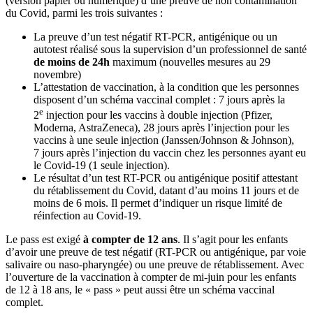
(version papier ou numérique) d’une preuve de non contamination
du Covid, parmi les trois suivantes :
La preuve d’un test négatif RT-PCR, antigénique ou un
autotest réalisé sous la supervision d’un professionnel de santé
de moins de 24h
maximum (nouvelles mesures au 29
novembre)
L’attestation de vaccination, à la condition que les personnes
disposent d’un schéma vaccinal complet : 7 jours après la
e
2
injection pour les vaccins à double injection (Pfizer,
Moderna, AstraZeneca), 28 jours après l’injection pour les
vaccins à une seule injection (Janssen/Johnson & Johnson),
7 jours après l’injection du vaccin chez les personnes ayant eu
le Covid-19 (1 seule injection).
Le résultat d’un test RT-PCR ou antigénique positif attestant
du rétablissement du Covid, datant d’au moins 11 jours et de
moins de 6 mois. Il permet d’indiquer un risque limité de
réinfection au Covid-19.
Le pass est exigé
à compter de 12 ans
. Il s’agit pour les enfants
d’avoir une preuve de test négatif (RT-PCR ou antigénique, par voie
salivaire ou naso-pharyngée) ou une preuve de rétablissement. Avec
l’ouverture de la vaccination à compter de mi-juin pour les enfants
de 12 à 18 ans, le « pass » peut aussi être un schéma vaccinal
complet.