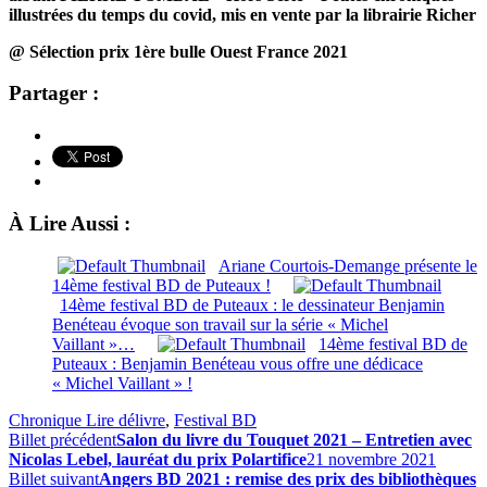
illustrées du temps du covid, mis en vente par la librairie Richer
@ Sélection prix 1ère bulle Ouest France 2021
Partager :
À Lire Aussi :
Ariane Courtois-Demange présente le
14ème festival BD de Puteaux !
14ème festival BD de Puteaux : le dessinateur Benjamin
Benéteau évoque son travail sur la série « Michel
Vaillant »…
14ème festival BD de
Puteaux : Benjamin Benéteau vous offre une dédicace
« Michel Vaillant » !
Chronique Lire délivre
,
Festival BD
Billet précédent
Salon du livre du Touquet 2021 – Entretien avec
Nicolas Lebel, lauréat du prix Polartifice
21 novembre 2021
Billet suivant
Angers BD 2021 : remise des prix des bibliothèques