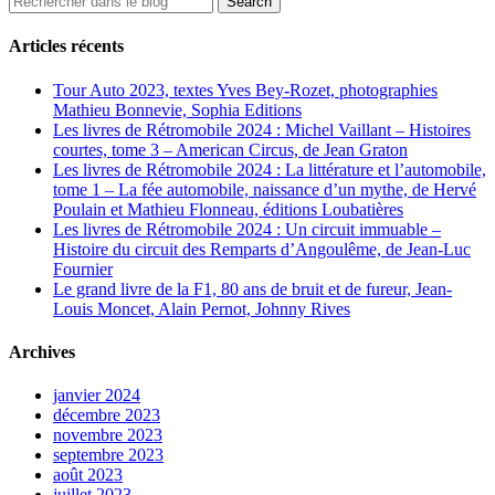
Articles récents
Tour Auto 2023, textes Yves Bey-Rozet, photographies
Mathieu Bonnevie, Sophia Editions
Les livres de Rétromobile 2024 : Michel Vaillant – Histoires
courtes, tome 3 – American Circus, de Jean Graton
Les livres de Rétromobile 2024 : La littérature et l’automobile,
tome 1 – La fée automobile, naissance d’un mythe, de Hervé
Poulain et Mathieu Flonneau, éditions Loubatières
Les livres de Rétromobile 2024 : Un circuit immuable –
Histoire du circuit des Remparts d’Angoulême, de Jean-Luc
Fournier
Le grand livre de la F1, 80 ans de bruit et de fureur, Jean-
Louis Moncet, Alain Pernot, Johnny Rives
Archives
janvier 2024
décembre 2023
novembre 2023
septembre 2023
août 2023
juillet 2023