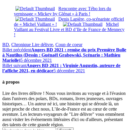
Rencontre avec Tébo lors du
vernissage « Mickey by Glénat » à Paris !
Denis Lapière, co-scénariste officiel
de « Michel Vaillant » !
Michel
Vaillant au Festival Livre et BD d’Ile de France de Mennecy
!
BD
,
Chronique Lire délivre
,
Coup de coeur
Billet précédent
Angers BD 2021 : remise du prix Première Bulle
à Nautilus (Dessin : Guénaël Grabowski, Scénario : Mathieu
Mariolle)
5 décembre 2021
Billet suivant
Angers BD 2021 : Virginie Augustin, auteure de
l’affiche 2021, en dédicace
5 décembre 2021
à propos
Lire des livres délivre ! Nous vous invitons au voyage et à l'évasion
dans l'univers des polars, BDs, romans, livres jeunesses, ouvrages
historiques… Un auteur né ici, une histoire qui se déroule là, un
sujet proche de chez nous, L’ile-de-France est au cœur de cette
aventure. Les lecteurs-voyageurs de "Lire délivre" vous emmènent
aussi visiter les événements littéraires d'ici ou d'ailleurs, présentant
des talents de cette grande région.