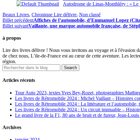
Autodrome de Linas-Monthléry : « Le 
Beaux Livres
,
Chronique Lire délivre
,
Non classé
Billet précédent
Affiches de l’automobile, d’Emmanuel Lopez (Cit
Billet suivant
Vaillante, une marque automobile française, de Sté
à propos
Lire des livres délivre ! Nous vous invitons au voyage et à l'évasion d
de chez nous, L’ile-de-France est au cœur de cette aventure. Les lecteu
région.
Articles récents
Tour Auto 2023, textes Yves Bey-Rozet, photographies Mathie
Les livres de Rétromobile 2024 : Michel Vaillant – Histoires c
Les livres de Rétromobile 2024 : La littérature et l’automobil
Les livres de Rétromobile 2024 : Un circuit immuable – Histoi
Le grand livre de la F1, 80 ans de bruit et de fureur, Jean-Lou
Archives
janvier 2024