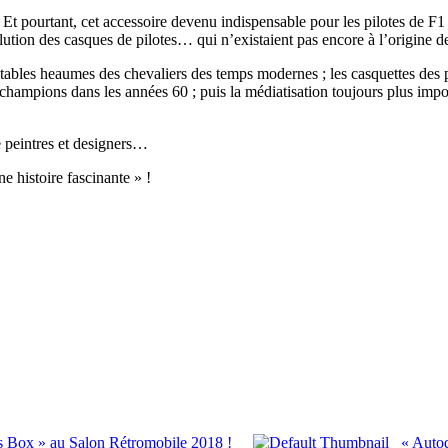
t pourtant, cet accessoire devenu indispensable pour les pilotes de F1
volution des casques de pilotes… qui n’existaient pas encore à l’origine 
ables heaumes des chevaliers des temps modernes ; les casquettes des pio
 champions dans les années 60 ; puis la médiatisation toujours plus import
 peintres et designers…
e histoire fascinante » !
ips Box » au Salon Rétromobile 2018 !
« Auto