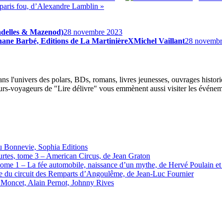
paris fou, d’Alexandre Lamblin »
adelles & Mazenod)
28 novembre 2023
phane Barbé, Editions de La MartinièreXMichel Vaillant
28 novembr
ans l'univers des polars, BDs, romans, livres jeunesses, ouvrages histor
rs-voyageurs de "Lire délivre" vous emmènent aussi visiter les événements
u Bonnevie, Sophia Editions
ourtes, tome 3 – American Circus, de Jean Graton
e, tome 1 – La fée automobile, naissance d’un mythe, de Hervé Poulain e
re du circuit des Remparts d’Angoulême, de Jean-Luc Fournier
is Moncet, Alain Pernot, Johnny Rives