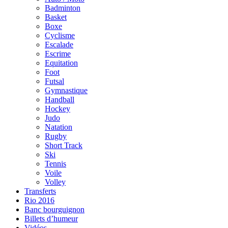
Badminton
Basket
Boxe
Cyclisme
Escalade
Escrime
Equitation
Foot
Futsal
Gymnastique
Handball
Hockey
Judo
Natation
Rugby
Short Track
Ski
Tennis
Voile
Volley
Transferts
Rio 2016
Banc bourguignon
Billets d’humeur
Vidéos