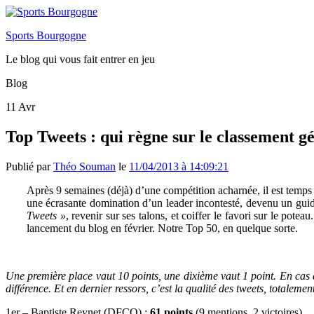
Sports Bourgogne
Le blog qui vous fait entrer en jeu
Blog
11
Avr
Top Tweets : qui règne sur le classement g
Publié par
Théo Souman
le
11/04/2013 à 14:09:21
Après 9 semaines (déjà) d’une compétition acharnée, il est temps
une écrasante domination d’un leader incontesté, devenu un guid
Tweets »
, revenir sur ses talons, et coiffer le favori sur le po
lancement du blog en février. Notre Top 50, en quelque sorte.
Une première place vaut 10 points, une dixième vaut 1 point. En cas d
différence. Et en dernier ressors, c’est la qualité des tweets, totalemen
1er – Baptiste Reynet (DFCO) :
61 point
s
(9 mentions, 2 victoires)