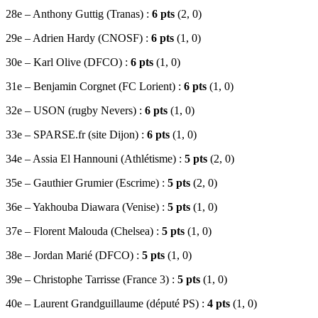
28e – Anthony Guttig (Tranas) :
6 pts
(2, 0)
29e – Adrien Hardy (CNOSF) :
6 pts
(1, 0)
30e – Karl Olive (DFCO) :
6 pts
(1, 0)
31e – Benjamin Corgnet (FC Lorient) :
6 pts
(1, 0)
32e – USON (rugby Nevers) :
6 pts
(1, 0)
33e – SPARSE.fr (site Dijon) :
6 pts
(1, 0)
34e – Assia El Hannouni (Athlétisme) :
5 pts
(2, 0)
35e – Gauthier Grumier (Escrime) :
5 pts
(2, 0)
36e – Yakhouba Diawara (Venise) :
5 pts
(1, 0)
37e – Florent Malouda (Chelsea) :
5 pts
(1, 0)
38e – Jordan Marié (DFCO) :
5 pts
(1, 0)
39e – Christophe Tarrisse (France 3) :
5 pts
(1, 0)
40e – Laurent Grandguillaume (député PS) :
4 pts
(1, 0)