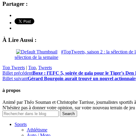
Partager :
À Lire Aussi :
#TopTweets, saison 2 : la sélection de 
sélection de la semaine
Top Tweets
|
Top
,
Tweets
Billet précédent
Boxe : l'EFC 5, soirée de gala pour le Tiger's Den
Billet suivant
Gérard Bourgoin aurait trouvé un nouvel actionnair
à propos
Animé par Théo Souman et Christophe Tarrisse, journalistes sportifs 
N'hésitez pas à donner votre opinion, sur votre nouveau terrain de jeu 
Sports
Athlétisme
Auto / Moto