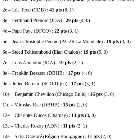
2e – Léa Terzi (CDB) :
41 pts
(6, 1)
3e – Ferdinand Prenom (JDA) :
29 pts
(4, 0)
4e – Pape Paye (DFCO) :
22 pts
(3, 1)
5e – Jean-Christophe Peraud (AG2R La Mondiale) :
19 pts
(3, 0)
6e – Steed Tchicamboud (Elan Chalon) :
19 pts
(5, 0)
7e – Lens Aboudou (JDA) :
19 pts
(2, 1)
8e – Franklin Bezzera (DBHB) :
17 pts
(4, 0)
9e – Julien Bernard (SCO Dijon) :
17 pts
(3, 1)
10e – Benjamin Chevillon (Chicago Bulls) :
16 pts
(3, 0)
11e – Miroslav Rac (DBHB) :
15 pts
(2, 0)
12e – Charlotte Ducos (Charnay) :
13 pts
(3, 0)
13e – Charles Rozoy (ADN) :
11 pts
(2, 1)
14e – Safia Otokoré (Région Bourgogne) :
11 pts
(2, 0)