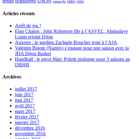
transferts
USON
tennis
vélo
vidéo
vannuchi
Articles récents
Arrêt de jeu !
Elan Chalon : John Roberson file à l’ASVEL, Abdoulaye
Loum rejoint Dijon
Auxerre : le gardien Zacharie Boucher reste à l’AJA
Valentin Bigote (Nantes) s’engage pour une saison avec la
JDA Dijon Basket
Handball : le pivot Marc Poletti prolonge pour 3 saisons au
DBHB
Archives
juillet 2017
juin 2017
mai 2017
avril 2017
mars 2017
février 2017
janvier 2017
décembre 2016
novembre 2016