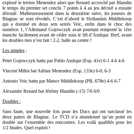
explosé le terrien Menendez alors que Renard accroché par Blandin
le temps du premier set conclu 7 points à 4 au jeu décisif a ensuite
déroulé. Malheureusement dans la deuxième salve, les joueurs de
Blagnac se sont révoltés. C’est d’abord le Hollandais Middlekoop
qui a dominé en deux sets serrés Veic, enfin dans le choc des
numéros 1, l’Allemand Gojowczyk avait pourtant remporté la 1ère
manche facilement avant de céder sous le lift d’Andujar. Bref, avant
les doubles rien n’est fait ! 2-2, balle au centre !
Les simples
:
Peter Gojowczyk battu par Pablo Andujar (Esp, 41e) 6-1 4-6 4-6
Vincent Millot bat Adrian Menendez (Esp, 133e) 6-0, 6-3
Antonio Veic battu par Matwe Middlekoop (PB, 678e) 4-6 6-7
Alexandre Renard bat Jérémy Blandin (-15) 7/6 6/0
Doubles :
Sans faute, une nouvelle fois pour les Ducs qui ont surclassé les
deux paires de Blagnac. Le TCD n’a abandonné qu’un point en
double sur l’ensemble des rencontres. Les voilà qualifiés pour les
1/2 finales. Quel exploit !