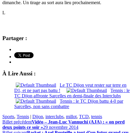
dimanche. Un tirage au sort aura lieu prochainement.
L
Partager :
À Lire Aussi :
Le TC Dijon veut rester sur terre en
D1, et ne part pas battu !
Tennis : le
TC Dijon affronte Sarcelles en demi-finale des Interclubs
Tennis : le TC Dijon battu 4-0 par
Sarcelles, non sans combattre
Sports
,
Tennis
|
Dijon
,
interclubs
,
millot
,
TCD
,
tennis
Billet précédent
Vidéo – Jean-Luc Vannuchi (AJA) : « on perd
deux points ce soir »
29 novembre 2014
Billet suivant
Basket : Axel Bouteille a tout d’un futur grand cru