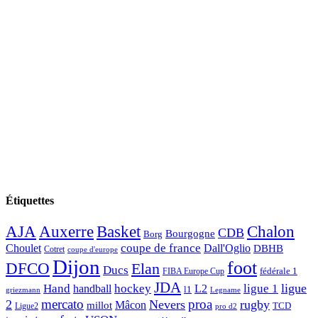
Étiquettes
AJA
Basket
Chalon
Auxerre
CDB
Bourgogne
Borg
Choulet
coupe de france
Dall'Oglio
DBHB
Cotret
coupe d'europe
Dijon
foot
DFCO
Elan
Ducs
fédérale 1
FIBA Europe Cup
JDA
Hand
ligue
hockey
ligue 1
handball
L2
l1
griezmann
Legname
mercato
proa
2
Nevers
rugby
Mâcon
millot
TCD
Ligue2
pro d2