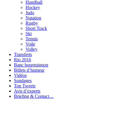
Handball
Hockey
Judo
Natation
Rugby
Short Track
Ski
Tennis
Voile
Volley
Transferts
Rio 2016
Banc bourguignon
Billets d’humeur
Vidéos
Sondages
Top Tweets
Avis d’experts
Briefing & Contact…