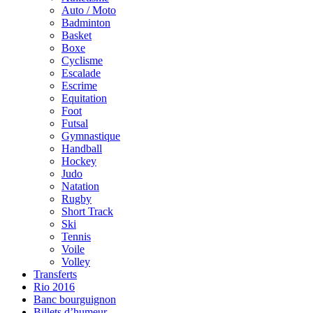
Auto / Moto
Badminton
Basket
Boxe
Cyclisme
Escalade
Escrime
Equitation
Foot
Futsal
Gymnastique
Handball
Hockey
Judo
Natation
Rugby
Short Track
Ski
Tennis
Voile
Volley
Transferts
Rio 2016
Banc bourguignon
Billets d’humeur