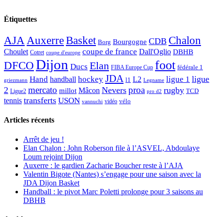
Étiquettes
AJA
Basket
Chalon
Auxerre
CDB
Bourgogne
Borg
Choulet
coupe de france
Dall'Oglio
DBHB
Cotret
coupe d'europe
Dijon
foot
DFCO
Elan
Ducs
fédérale 1
FIBA Europe Cup
JDA
Hand
ligue
hockey
ligue 1
handball
L2
l1
griezmann
Legname
mercato
proa
2
Nevers
rugby
Mâcon
millot
TCD
Ligue2
pro d2
transferts
USON
tennis
vélo
vidéo
vannuchi
Articles récents
Arrêt de jeu !
Elan Chalon : John Roberson file à l’ASVEL, Abdoulaye
Loum rejoint Dijon
Auxerre : le gardien Zacharie Boucher reste à l’AJA
Valentin Bigote (Nantes) s’engage pour une saison avec la
JDA Dijon Basket
Handball : le pivot Marc Poletti prolonge pour 3 saisons au
DBHB