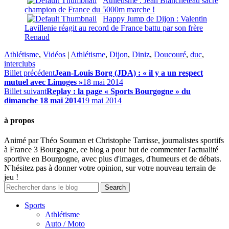
Athlétisme : Jean Blancheteau sacré
champion de France du 5000m marche !
Happy Jump de Dijon : Valentin
Lavillenie réagit au record de France battu par son frère
Renaud
Athlétisme
,
Vidéos
|
Athlétisme
,
Dijon
,
Diniz
,
Doucouré
,
duc
,
interclubs
Billet précédent
Jean-Louis Borg (JDA) : « il y a un respect
mutuel avec Limoges »
18 mai 2014
Billet suivant
Replay : la page « Sports Bourgogne » du
dimanche 18 mai 2014
19 mai 2014
à propos
Animé par Théo Souman et Christophe Tarrisse, journalistes sportifs
à France 3 Bourgogne, ce blog a pour but de commenter l'actualité
sportive en Bourgogne, avec plus d'images, d'humeurs et de débats.
N'hésitez pas à donner votre opinion, sur votre nouveau terrain de
jeu !
Sports
Athlétisme
Auto / Moto