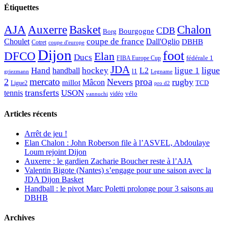
Étiquettes
AJA
Basket
Chalon
Auxerre
CDB
Bourgogne
Borg
Choulet
coupe de france
Dall'Oglio
DBHB
Cotret
coupe d'europe
Dijon
foot
DFCO
Elan
Ducs
fédérale 1
FIBA Europe Cup
JDA
Hand
ligue
hockey
ligue 1
handball
L2
l1
griezmann
Legname
mercato
proa
2
Nevers
rugby
Mâcon
millot
TCD
Ligue2
pro d2
transferts
USON
tennis
vélo
vidéo
vannuchi
Articles récents
Arrêt de jeu !
Elan Chalon : John Roberson file à l’ASVEL, Abdoulaye
Loum rejoint Dijon
Auxerre : le gardien Zacharie Boucher reste à l’AJA
Valentin Bigote (Nantes) s’engage pour une saison avec la
JDA Dijon Basket
Handball : le pivot Marc Poletti prolonge pour 3 saisons au
DBHB
Archives