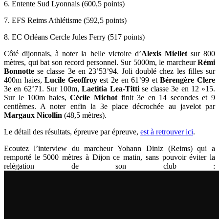
6. Entente Sud Lyonnais (600,5 points)
7. EFS Reims Athlétisme (592,5 points)
8. EC Orléans Cercle Jules Ferry (517 points)
Côté dijonnais, à noter la belle victoire d’
Alexis Miellet
sur 800
mètres, qui bat son record personnel. Sur 5000m, le marcheur
Rémi
Bonnotte
se classe 3e en 23’53’94. Joli doublé chez les filles sur
400m haies,
Lucile Geoffroy
est 2e en 61’99 et
Bérengère Clere
3e en 62’71. Sur 100m,
Laetitia Lea-Titti
se classe 3e en 12 »15.
Sur le 100m haies,
Cécile Michot
finit 3e en 14 secondes et 9
centièmes. A noter enfin la 3e place décrochée au javelot par
Margaux Nicollin
(48,5 mètres).
Le détail des résultats, épreuve par épreuve,
est à retrouver ici
.
Ecoutez l’interview du marcheur Yohann Diniz (Reims) qui a
remporté le 5000 mètres à Dijon ce matin, sans pouvoir éviter la
relégation de son club :