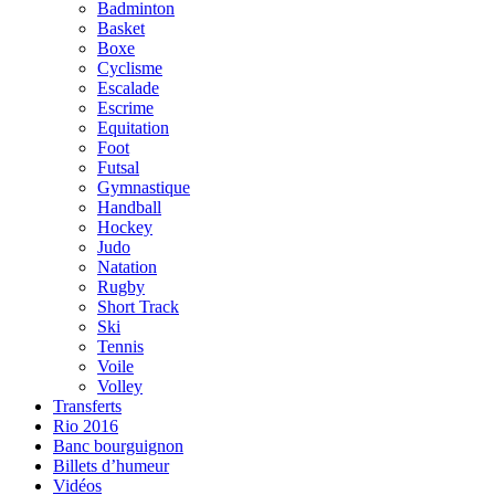
Badminton
Basket
Boxe
Cyclisme
Escalade
Escrime
Equitation
Foot
Futsal
Gymnastique
Handball
Hockey
Judo
Natation
Rugby
Short Track
Ski
Tennis
Voile
Volley
Transferts
Rio 2016
Banc bourguignon
Billets d’humeur
Vidéos