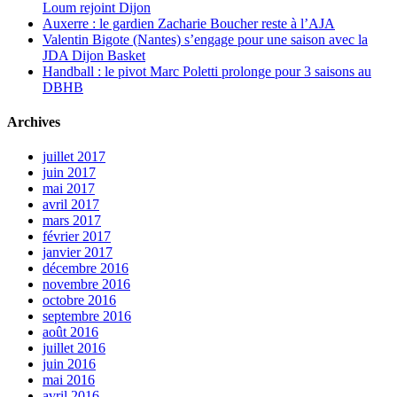
Loum rejoint Dijon
Auxerre : le gardien Zacharie Boucher reste à l’AJA
Valentin Bigote (Nantes) s’engage pour une saison avec la
JDA Dijon Basket
Handball : le pivot Marc Poletti prolonge pour 3 saisons au
DBHB
Archives
juillet 2017
juin 2017
mai 2017
avril 2017
mars 2017
février 2017
janvier 2017
décembre 2016
novembre 2016
octobre 2016
septembre 2016
août 2016
juillet 2016
juin 2016
mai 2016
avril 2016