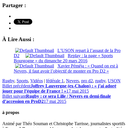
Partager :
À Lire Aussi :
L’USON repart à l’assaut de la Pro
D2
Replay : la page « Sports
Bourgogne » du dimanche 20 mars 2016
Xavier Péméja : « Quand on est à
Nevers, il faut avoir l’objectif de monter en Pro D2 »
Rugby
,
Sports
,
Vidéos
|
fédérale 1
,
Nevers
,
pro d2
,
rugby
,
USON
Billet précédent
Joffrey Lauvergne (ex-Chalon) : « j’ai adoré
jouer pour l’équipe de France ! »
17 mai 2015
Billet suivant
Rugby : ce sera Lille / Nevers en demi-finale
d’accession en ProD2
17 mai 2015
à propos
Animé par Théo Souman et Christophe Tarrisse, journalistes sportifs