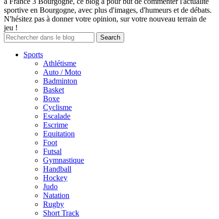
à France 3 Bourgogne, ce blog a pour but de commenter l'actualité
sportive en Bourgogne, avec plus d'images, d'humeurs et de débats.
N'hésitez pas à donner votre opinion, sur votre nouveau terrain de
jeu !
Sports
Athlétisme
Auto / Moto
Badminton
Basket
Boxe
Cyclisme
Escalade
Escrime
Equitation
Foot
Futsal
Gymnastique
Handball
Hockey
Judo
Natation
Rugby
Short Track