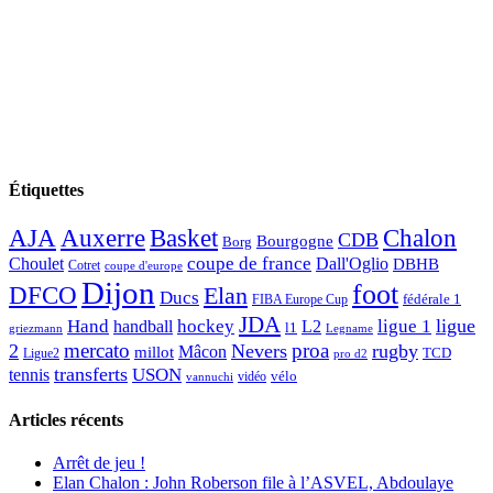
Étiquettes
AJA
Basket
Chalon
Auxerre
CDB
Bourgogne
Borg
Choulet
coupe de france
Dall'Oglio
DBHB
Cotret
coupe d'europe
Dijon
foot
DFCO
Elan
Ducs
fédérale 1
FIBA Europe Cup
JDA
Hand
ligue
hockey
ligue 1
handball
L2
l1
griezmann
Legname
mercato
proa
2
Nevers
rugby
Mâcon
millot
TCD
Ligue2
pro d2
transferts
USON
tennis
vélo
vidéo
vannuchi
Articles récents
Arrêt de jeu !
Elan Chalon : John Roberson file à l’ASVEL, Abdoulaye