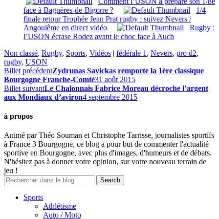
Comment l’USON a préparé son 1/8e
face à Bagnères-de-Bigorre ?
1/4
finale retour Trophée Jean Prat rugby : suivez Nevers /
Angoulême en direct vidéo
Rugby :
l’USON écrase Rodez avant le choc face à Auch
Non classé
,
Rugby
,
Sports
,
Vidéos
|
fédérale 1
,
Nevers
,
pro d2
,
rugby
,
USON
Billet précédent
Zydrunas Savickas remporte la 1ère classique
Bourgogne Franche-Comté
31 août 2015
Billet suivant
Le Chalonnais Fabrice Moreau décroche l’argent
aux Mondiaux d’aviron
4 septembre 2015
à propos
Animé par Théo Souman et Christophe Tarrisse, journalistes sportifs
à France 3 Bourgogne, ce blog a pour but de commenter l'actualité
sportive en Bourgogne, avec plus d'images, d'humeurs et de débats.
N'hésitez pas à donner votre opinion, sur votre nouveau terrain de
jeu !
Sports
Athlétisme
Auto / Moto