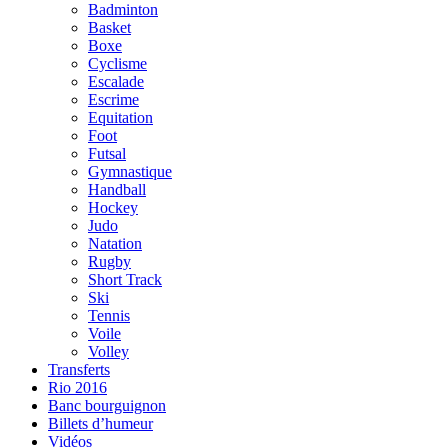
Badminton
Basket
Boxe
Cyclisme
Escalade
Escrime
Equitation
Foot
Futsal
Gymnastique
Handball
Hockey
Judo
Natation
Rugby
Short Track
Ski
Tennis
Voile
Volley
Transferts
Rio 2016
Banc bourguignon
Billets d’humeur
Vidéos