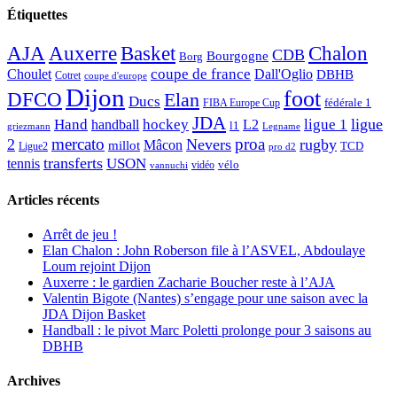
Étiquettes
AJA
Basket
Chalon
Auxerre
CDB
Bourgogne
Borg
Choulet
coupe de france
Dall'Oglio
DBHB
Cotret
coupe d'europe
Dijon
foot
DFCO
Elan
Ducs
fédérale 1
FIBA Europe Cup
JDA
Hand
ligue
hockey
ligue 1
handball
L2
l1
griezmann
Legname
mercato
proa
2
Nevers
rugby
Mâcon
millot
TCD
Ligue2
pro d2
transferts
USON
tennis
vélo
vidéo
vannuchi
Articles récents
Arrêt de jeu !
Elan Chalon : John Roberson file à l’ASVEL, Abdoulaye
Loum rejoint Dijon
Auxerre : le gardien Zacharie Boucher reste à l’AJA
Valentin Bigote (Nantes) s’engage pour une saison avec la
JDA Dijon Basket
Handball : le pivot Marc Poletti prolonge pour 3 saisons au
DBHB
Archives