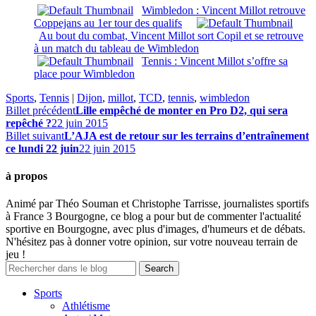
Wimbledon : Vincent Millot retrouve
Coppejans au 1er tour des qualifs
Au bout du combat, Vincent Millot sort Copil et se retrouve
à un match du tableau de Wimbledon
Tennis : Vincent Millot s’offre sa
place pour Wimbledon
Sports
,
Tennis
|
Dijon
,
millot
,
TCD
,
tennis
,
wimbledon
Billet précédent
Lille empêché de monter en Pro D2, qui sera
repêché ?
22 juin 2015
Billet suivant
L’AJA est de retour sur les terrains d’entraînement
ce lundi 22 juin
22 juin 2015
à propos
Animé par Théo Souman et Christophe Tarrisse, journalistes sportifs
à France 3 Bourgogne, ce blog a pour but de commenter l'actualité
sportive en Bourgogne, avec plus d'images, d'humeurs et de débats.
N'hésitez pas à donner votre opinion, sur votre nouveau terrain de
jeu !
Sports
Athlétisme