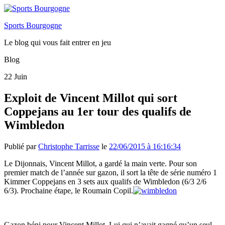
Sports Bourgogne
Le blog qui vous fait entrer en jeu
Blog
22
Juin
Exploit de Vincent Millot qui sort
Coppejans au 1er tour des qualifs de
Wimbledon
Publié par
Christophe Tarrisse
le
22/06/2015 à 16:16:34
Le Dijonnais, Vincent Millot, a gardé la main verte. Pour son
premier match de l’année sur gazon, il sort la tête de série numéro 1
Kimmer Coppejans en 3 sets aux qualifs de Wimbledon (6/3 2/6
6/3). Prochaine étape, le Roumain Copil.
Gazon béni pour Vincent Millot. Lui qui n’avait gagné qu’un seul