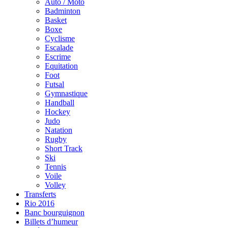
Auto / Moto
Badminton
Basket
Boxe
Cyclisme
Escalade
Escrime
Equitation
Foot
Futsal
Gymnastique
Handball
Hockey
Judo
Natation
Rugby
Short Track
Ski
Tennis
Voile
Volley
Transferts
Rio 2016
Banc bourguignon
Billets d’humeur