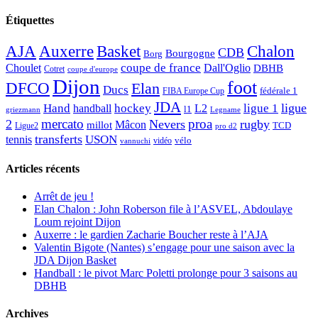
Étiquettes
AJA
Basket
Chalon
Auxerre
CDB
Bourgogne
Borg
Choulet
coupe de france
Dall'Oglio
DBHB
Cotret
coupe d'europe
Dijon
foot
DFCO
Elan
Ducs
fédérale 1
FIBA Europe Cup
JDA
Hand
ligue
hockey
ligue 1
handball
L2
l1
griezmann
Legname
mercato
proa
2
Nevers
rugby
Mâcon
millot
TCD
Ligue2
pro d2
transferts
USON
tennis
vélo
vidéo
vannuchi
Articles récents
Arrêt de jeu !
Elan Chalon : John Roberson file à l’ASVEL, Abdoulaye
Loum rejoint Dijon
Auxerre : le gardien Zacharie Boucher reste à l’AJA
Valentin Bigote (Nantes) s’engage pour une saison avec la
JDA Dijon Basket
Handball : le pivot Marc Poletti prolonge pour 3 saisons au
DBHB
Archives