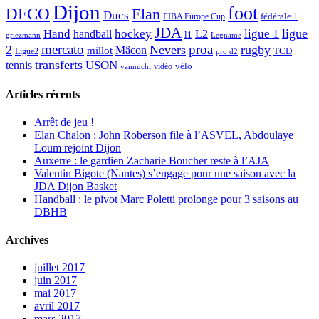
Dijon
foot
DFCO
Elan
Ducs
fédérale 1
FIBA Europe Cup
JDA
Hand
ligue
hockey
ligue 1
handball
L2
l1
griezmann
Legname
mercato
proa
2
Nevers
rugby
Mâcon
millot
TCD
Ligue2
pro d2
transferts
USON
tennis
vélo
vidéo
vannuchi
Articles récents
Arrêt de jeu !
Elan Chalon : John Roberson file à l’ASVEL, Abdoulaye
Loum rejoint Dijon
Auxerre : le gardien Zacharie Boucher reste à l’AJA
Valentin Bigote (Nantes) s’engage pour une saison avec la
JDA Dijon Basket
Handball : le pivot Marc Poletti prolonge pour 3 saisons au
DBHB
Archives
juillet 2017
juin 2017
mai 2017
avril 2017
mars 2017