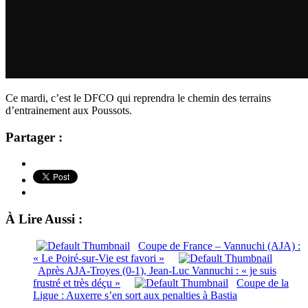
Ce mardi, c’est le DFCO qui reprendra le chemin des terrains
d’entrainement aux Poussots.
Partager :
À Lire Aussi :
Coupe de France – Vannuchi (AJA) :
« Le Poiré-sur-Vie est favori »
Après AJA-Troyes (0-1), Jean-Luc Vannuchi : « je suis
frustré et très déçu »
Coupe de la
Ligue : Auxerre s’en sort aux penalties à Bastia