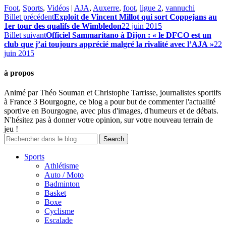
Foot
,
Sports
,
Vidéos
|
AJA
,
Auxerre
,
foot
,
ligue 2
,
vannuchi
Billet précédent
Exploit de Vincent Millot qui sort Coppejans au
1er tour des qualifs de Wimbledon
22 juin 2015
Billet suivant
Officiel Sammaritano à Dijon : « le DFCO est un
club que j’ai toujours apprécié malgré la rivalité avec l’AJA »
22
juin 2015
à propos
Animé par Théo Souman et Christophe Tarrisse, journalistes sportifs
à France 3 Bourgogne, ce blog a pour but de commenter l'actualité
sportive en Bourgogne, avec plus d'images, d'humeurs et de débats.
N'hésitez pas à donner votre opinion, sur votre nouveau terrain de
jeu !
Sports
Athlétisme
Auto / Moto
Badminton
Basket
Boxe
Cyclisme
Escalade