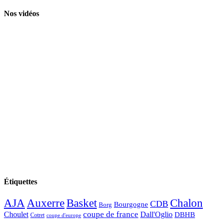
Nos vidéos
Étiquettes
AJA
Basket
Chalon
Auxerre
CDB
Bourgogne
Borg
Choulet
coupe de france
Dall'Oglio
DBHB
Cotret
coupe d'europe