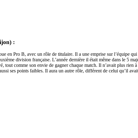
jon) :
ue en Pro B, avec un rôle de titulaire. Il a une emprise sur l’équipe qu
te deuxième division française. L’année dernière il était même dans le 5 m
vé, tout comme son envie de gagner chaque match. Il n’avait plus rien à 
si ses points faibles. Il aura un autre rôle, différent de celui qu’il avait 