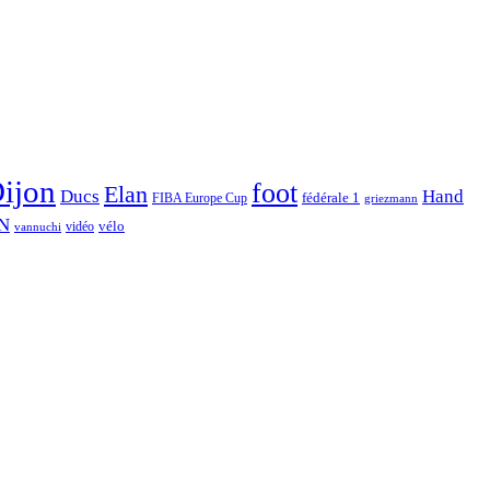
ijon
foot
Elan
Hand
Ducs
fédérale 1
FIBA Europe Cup
griezmann
N
vélo
vidéo
vannuchi