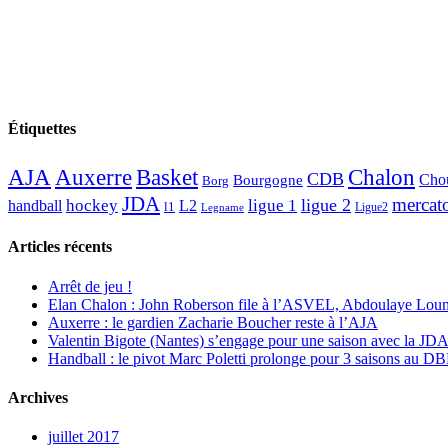
Étiquettes
AJA
Basket
Chalon
Auxerre
CDB
Chou
Bourgogne
Borg
JDA
mercat
ligue 2
hockey
ligue 1
handball
L2
l1
Ligue2
Legname
Articles récents
Arrêt de jeu !
Elan Chalon : John Roberson file à l’ASVEL, Abdoulaye Loum
Auxerre : le gardien Zacharie Boucher reste à l’AJA
Valentin Bigote (Nantes) s’engage pour une saison avec la JD
Handball : le pivot Marc Poletti prolonge pour 3 saisons au 
Archives
juillet 2017