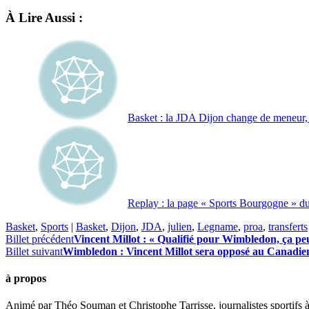
À Lire Aussi :
Basket : la JDA Dijon change de meneur,
Replay : la page « Sports Bourgogne » d
Basket
,
Sports
|
Basket
,
Dijon
,
JDA
,
julien
,
Legname
,
proa
,
transferts
Billet précédent
Vincent Millot : « Qualifié pour Wimbledon, ça pe
Billet suivant
Wimbledon : Vincent Millot sera opposé au Canadien
à propos
Animé par Théo Souman et Christophe Tarrisse, journalistes sportifs 