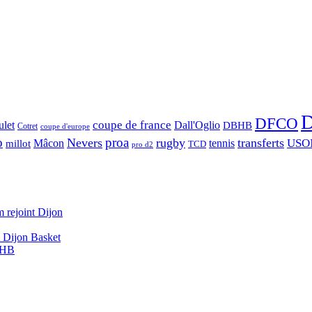
D
DFCO
let
coupe de france
Dall'Oglio
DBHB
Cotret
coupe d'europe
o
proa
Nevers
rugby
transferts
USO
Mâcon
tennis
millot
TCD
pro d2
 rejoint Dijon
A Dijon Basket
DBHB