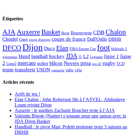
Étiquettes
AJA
Basket
Chalon
Auxerre
CDB
Bourgogne
Borg
Choulet
coupe de france
Dall'Oglio
DBHB
Cotret
coupe d'europe
Dijon
foot
DFCO
Elan
Ducs
fédérale 1
FIBA Europe Cup
JDA
Hand
ligue
hockey
ligue 1
handball
L2
l1
griezmann
Legname
mercato
proa
2
Nevers
rugby
Mâcon
millot
TCD
Ligue2
pro d2
transferts
USON
tennis
vélo
vidéo
vannuchi
Articles récents
Arrêt de jeu !
Elan Chalon : John Roberson file à l’ASVEL, Abdoulaye
Loum rejoint Dijon
Auxerre : le gardien Zacharie Boucher reste à l’AJA
Valentin Bigote (Nantes) s’engage pour une saison avec la
JDA Dijon Basket
Handball : le pivot Marc Poletti prolonge pour 3 saisons au
DBHB