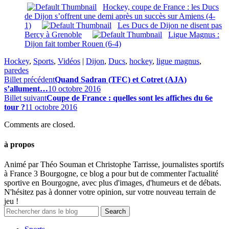
Hockey, coupe de France : les Ducs
de Dijon s’offrent une demi après un succès sur Amiens (4-
1)
Les Ducs de Dijon ne disent pas
Bercy à Grenoble
Ligue Magnus :
Dijon fait tomber Rouen (6-4)
Hockey
,
Sports
,
Vidéos
|
Dijon
,
Ducs
,
hockey
,
ligue magnus
,
paredes
Billet précédent
Quand Sadran (TFC) et Cotret (AJA)
s’allument…
10 octobre 2016
Billet suivant
Coupe de France : quelles sont les affiches du 6e
tour ?
11 octobre 2016
Comments are closed.
à propos
Animé par Théo Souman et Christophe Tarrisse, journalistes sportifs
à France 3 Bourgogne, ce blog a pour but de commenter l'actualité
sportive en Bourgogne, avec plus d'images, d'humeurs et de débats.
N'hésitez pas à donner votre opinion, sur votre nouveau terrain de
jeu !