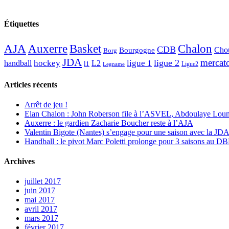
Étiquettes
AJA
Basket
Chalon
Auxerre
CDB
Chou
Bourgogne
Borg
JDA
mercat
ligue 2
hockey
ligue 1
handball
L2
l1
Ligue2
Legname
Articles récents
Arrêt de jeu !
Elan Chalon : John Roberson file à l’ASVEL, Abdoulaye Loum
Auxerre : le gardien Zacharie Boucher reste à l’AJA
Valentin Bigote (Nantes) s’engage pour une saison avec la JD
Handball : le pivot Marc Poletti prolonge pour 3 saisons au 
Archives
juillet 2017
juin 2017
mai 2017
avril 2017
mars 2017
février 2017