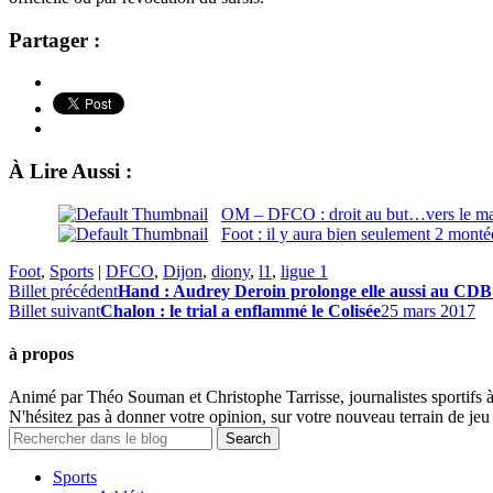
Partager :
À Lire Aussi :
OM – DFCO : droit au but…vers le mai
Foot : il y aura bien seulement 2 mont
Foot
,
Sports
|
DFCO
,
Dijon
,
diony
,
l1
,
ligue 1
Billet précédent
Hand : Audrey Deroin prolonge elle aussi au CDB
Billet suivant
Chalon : le trial a enflammé le Colisée
25 mars 2017
à propos
Animé par Théo Souman et Christophe Tarrisse, journalistes sportifs 
N'hésitez pas à donner votre opinion, sur votre nouveau terrain de jeu 
Sports