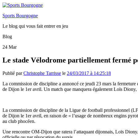
Sports Bourgogne
Le blog qui vous fait entrer en jeu
Blog
24
Mar
Le stade Vélodrome partiellement fermé 
Publié par
Christophe Tarrisse
le
24/03/2017 à 14:25:18
La commission de discipline a annoncé ce jeudi 23 mars la fermeture d
de Dijon le 1er avril. Un match que manquera également Loïs Diony,
La commission de discipline de la Ligue de football professionnel (LFP
de Dijon le 1er avril, en raison de « l’usage de nombreux engins pyrot
au club phocéen.
Une rencontre OM-Dijon que ratera l’attaquant dijonnais,
Loïs Diony.
officielle ou par révocation du sursis.