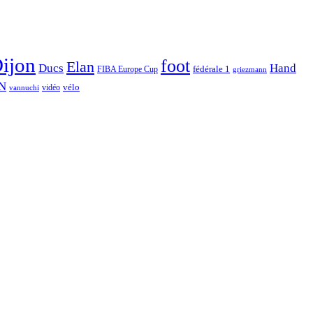
ijon
foot
Elan
Hand
Ducs
fédérale 1
FIBA Europe Cup
griezmann
N
vélo
vidéo
vannuchi