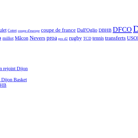
D
DFCO
let
coupe de france
Dall'Oglio
DBHB
Cotret
coupe d'europe
o
proa
Nevers
rugby
transferts
USO
Mâcon
tennis
millot
TCD
pro d2
 rejoint Dijon
A Dijon Basket
DBHB