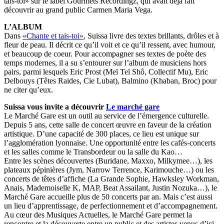
tais-toi» sur le label Gourmets Recordingz, qui avait déjà fait
découvrir au grand public Carmen Maria Vega.
L’ALBUM
Dans
«Chante et tais-toi»
, Suissa livre des textes brillants, drôles et à
fleur de peau. Il décrit ce qu’il voit et ce qu’il ressent, avec humour,
et beaucoup de coeur. Pour accompagner ses textes de poète des
temps modernes, il a su s’entourer sur l’album de musiciens hors
pairs, parmi lesquels Eric Prost (Meï Teï Shô, Collectif Mu), Eric
Delbouys (Têtes Raides, Cie Lubat), Balmino (Khaban, Broc) pour
ne citer qu’eux.
Suissa vous invite a découvrir
Le marché gare
Le Marché Gare est un outil au service de l’émergence culturelle.
Depuis 5 ans, cette salle de concert œuvre en faveur de la création
artistique. D’une capacité de 300 places, ce lieu est unique sur
l’agglomération lyonnaise. Une opportunité entre les cafés-concerts
et les salles comme le Transbordeur ou la salle du Kao…
Entre les scènes découvertes (Buridane, Maxxo, Milkymee…), les
plateaux pépinières (Jym, Narrow Terrence, Karimouche…) ou les
concerts de têtes d’affiche (La Grande Sophie, Hawksley Workman,
Anais, Mademoiselle K, MAP, Beat Assailant, Justin Nozuka…), le
Marché Gare accueille plus de 50 concerts par an. Mais c’est aussi
un lieu d’apprentissage, de perfectionnement et d’accompagnement.
Au cœur des Musiques Actuelles, le Marché Gare permet la
rencontre et la découverte entre un public et des artistes venus d’ici