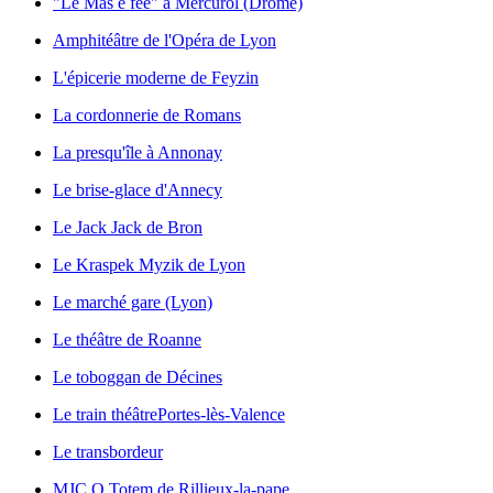
"Le Mas ê fée" à Mercurol (Drôme)
Amphitéâtre de l'Opéra de Lyon
L'épicerie moderne de Feyzin
La cordonnerie de Romans
La presqu'île à Annonay
Le brise-glace d'Annecy
Le Jack Jack de Bron
Le Kraspek Myzik de Lyon
Le marché gare (Lyon)
Le théâtre de Roanne
Le toboggan de Décines
Le train théâtre
Portes-lès-Valence
Le transbordeur
MJC O Totem de Rillieux-la-pape