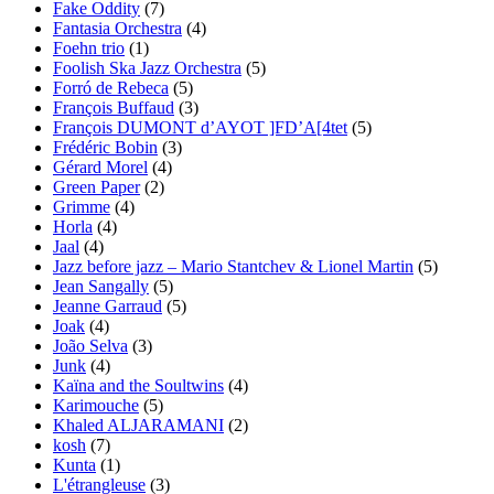
Fake Oddity
(7)
Fantasia Orchestra
(4)
Foehn trio
(1)
Foolish Ska Jazz Orchestra
(5)
Forró de Rebeca
(5)
François Buffaud
(3)
François DUMONT d’AYOT ]FD’A[4tet
(5)
Frédéric Bobin
(3)
Gérard Morel
(4)
Green Paper
(2)
Grimme
(4)
Horla
(4)
Jaal
(4)
Jazz before jazz – Mario Stantchev & Lionel Martin
(5)
Jean Sangally
(5)
Jeanne Garraud
(5)
Joak
(4)
João Selva
(3)
Junk
(4)
Kaïna and the Soultwins
(4)
Karimouche
(5)
Khaled ALJARAMANI
(2)
kosh
(7)
Kunta
(1)
L'étrangleuse
(3)