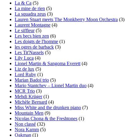
La & Ca
(5)
La mine de rien
(5)
La squadra zeus
(3)
Lauren Stuart meets The Monkberry Moon Orchestra
(3)
Laurent Montagne
(4)
Le siffleur
(5)
Les becs bien zen
(6)
Les doigts de l'homme
(1)
les ogres de barback
(3)
Les Tit'Nassels
(5)
Lily Luca
(4)
Lionel Martin & Sangoma Everett
(4)
Liz de lux
(5)
Lord Ruby
(1)
Marian Badoï trio
(5)
Mario Stantchev – Lionel Martin duo
(4)
MCR Trio
(3)
Mehdi Krüger
(1)
Michèle Bernard
(4)
Miss White and the drunken piano
(7)
Mountain Men
(9)
Nicolas Chona & the Freshtones
(1)
Non classé
(32)
Nora Kamm
(5)
Oakman
(1)