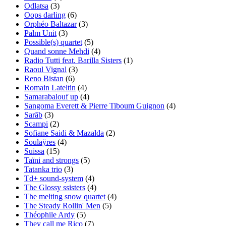
Odlatsa
(3)
Oops darling
(6)
Orphéo Baltazar
(3)
Palm Unit
(3)
Possible(s) quartet
(5)
Quand sonne Mehdi
(4)
Radio Tutti feat. Barilla Sisters
(1)
Raoul Vignal
(3)
Reno Bistan
(6)
Romain Lateltin
(4)
Samarabalouf up
(4)
Sangoma Everett & Pierre Tiboum Guignon
(4)
Sarāb
(3)
Scampi
(2)
Sofiane Saidi & Mazalda
(2)
Soulaÿres
(4)
Suissa
(15)
Taïni and strongs
(5)
Tatanka trio
(3)
Td+ sound-system
(4)
The Glossy ssisters
(4)
The melting snow quartet
(4)
The Steady Rollin' Men
(5)
Théophile Ardy
(5)
They call me Rico
(7)