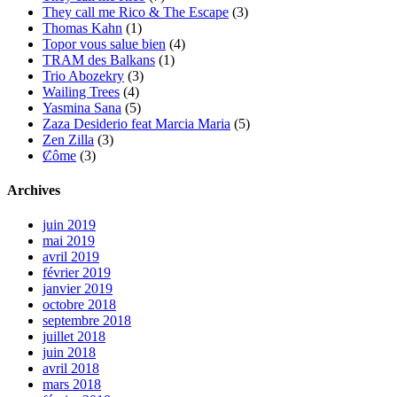
They call me Rico & The Escape
(3)
Thomas Kahn
(1)
Topor vous salue bien
(4)
TRAM des Balkans
(1)
Trio Abozekry
(3)
Wailing Trees
(4)
Yasmina Sana
(5)
Zaza Desiderio feat Marcia Maria
(5)
Zen Zilla
(3)
Ȼôme
(3)
Archives
juin 2019
mai 2019
avril 2019
février 2019
janvier 2019
octobre 2018
septembre 2018
juillet 2018
juin 2018
avril 2018
mars 2018