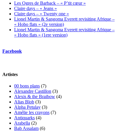
Les Ogres de Barback – « P’tit cœur »
Claire days – « Jeans »
Claire days – « Twenty one »
Lionel Martin & Sangoma Everett revisiting Afrique –
« Hobo flats » (2e version)
Lionel Martin & Sangoma Everett revisiting Afrique –
« Hobo flats » (1ere version)
Facebook
Artistes
00 bons plans
(7)
Alexandre Castillon
(3)
Alexis & the Braibow
(4)
Alias Blob
(3)
Alpha Petulay
(3)
Amélie les crayons
(7)
Antiquarks
(4)
Arabella
(2)
Bab Assalam
(6)