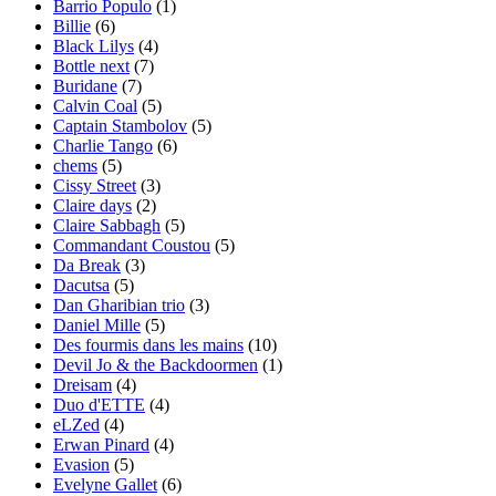
Barrio Populo
(1)
Billie
(6)
Black Lilys
(4)
Bottle next
(7)
Buridane
(7)
Calvin Coal
(5)
Captain Stambolov
(5)
Charlie Tango
(6)
chems
(5)
Cissy Street
(3)
Claire days
(2)
Claire Sabbagh
(5)
Commandant Coustou
(5)
Da Break
(3)
Dacutsa
(5)
Dan Gharibian trio
(3)
Daniel Mille
(5)
Des fourmis dans les mains
(10)
Devil Jo & the Backdoormen
(1)
Dreisam
(4)
Duo d'ETTE
(4)
eLZed
(4)
Erwan Pinard
(4)
Evasion
(5)
Evelyne Gallet
(6)