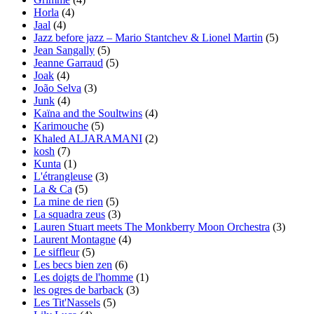
Horla
(4)
Jaal
(4)
Jazz before jazz – Mario Stantchev & Lionel Martin
(5)
Jean Sangally
(5)
Jeanne Garraud
(5)
Joak
(4)
João Selva
(3)
Junk
(4)
Kaïna and the Soultwins
(4)
Karimouche
(5)
Khaled ALJARAMANI
(2)
kosh
(7)
Kunta
(1)
L'étrangleuse
(3)
La & Ca
(5)
La mine de rien
(5)
La squadra zeus
(3)
Lauren Stuart meets The Monkberry Moon Orchestra
(3)
Laurent Montagne
(4)
Le siffleur
(5)
Les becs bien zen
(6)
Les doigts de l'homme
(1)
les ogres de barback
(3)
Les Tit'Nassels
(5)