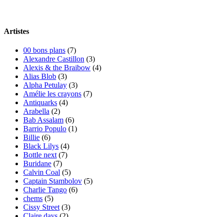
Artistes
00 bons plans
(7)
Alexandre Castillon
(3)
Alexis & the Braibow
(4)
Alias Blob
(3)
Alpha Petulay
(3)
Amélie les crayons
(7)
Antiquarks
(4)
Arabella
(2)
Bab Assalam
(6)
Barrio Populo
(1)
Billie
(6)
Black Lilys
(4)
Bottle next
(7)
Buridane
(7)
Calvin Coal
(5)
Captain Stambolov
(5)
Charlie Tango
(6)
chems
(5)
Cissy Street
(3)
Claire days
(2)