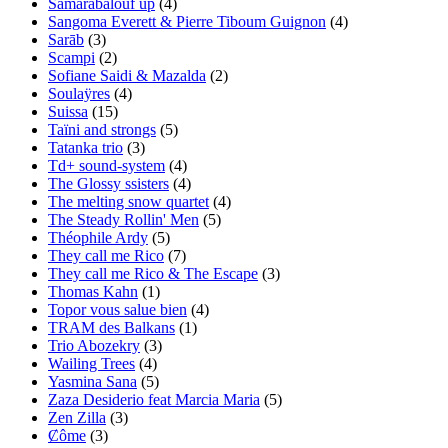
Samarabalouf up
(4)
Sangoma Everett & Pierre Tiboum Guignon
(4)
Sarāb
(3)
Scampi
(2)
Sofiane Saidi & Mazalda
(2)
Soulaÿres
(4)
Suissa
(15)
Taïni and strongs
(5)
Tatanka trio
(3)
Td+ sound-system
(4)
The Glossy ssisters
(4)
The melting snow quartet
(4)
The Steady Rollin' Men
(5)
Théophile Ardy
(5)
They call me Rico
(7)
They call me Rico & The Escape
(3)
Thomas Kahn
(1)
Topor vous salue bien
(4)
TRAM des Balkans
(1)
Trio Abozekry
(3)
Wailing Trees
(4)
Yasmina Sana
(5)
Zaza Desiderio feat Marcia Maria
(5)
Zen Zilla
(3)
Ȼôme
(3)