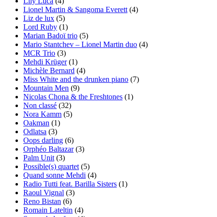
Lily Luca
(4)
Lionel Martin & Sangoma Everett
(4)
Liz de lux
(5)
Lord Ruby
(1)
Marian Badoï trio
(5)
Mario Stantchev – Lionel Martin duo
(4)
MCR Trio
(3)
Mehdi Krüger
(1)
Michèle Bernard
(4)
Miss White and the drunken piano
(7)
Mountain Men
(9)
Nicolas Chona & the Freshtones
(1)
Non classé
(32)
Nora Kamm
(5)
Oakman
(1)
Odlatsa
(3)
Oops darling
(6)
Orphéo Baltazar
(3)
Palm Unit
(3)
Possible(s) quartet
(5)
Quand sonne Mehdi
(4)
Radio Tutti feat. Barilla Sisters
(1)
Raoul Vignal
(3)
Reno Bistan
(6)
Romain Lateltin
(4)