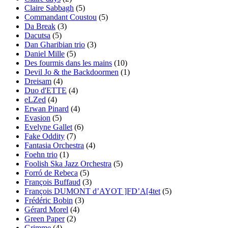
Claire Sabbagh
(5)
Commandant Coustou
(5)
Da Break
(3)
Dacutsa
(5)
Dan Gharibian trio
(3)
Daniel Mille
(5)
Des fourmis dans les mains
(10)
Devil Jo & the Backdoormen
(1)
Dreisam
(4)
Duo d'ETTE
(4)
eLZed
(4)
Erwan Pinard
(4)
Evasion
(5)
Evelyne Gallet
(6)
Fake Oddity
(7)
Fantasia Orchestra
(4)
Foehn trio
(1)
Foolish Ska Jazz Orchestra
(5)
Forró de Rebeca
(5)
François Buffaud
(3)
François DUMONT d’AYOT ]FD’A[4tet
(5)
Frédéric Bobin
(3)
Gérard Morel
(4)
Green Paper
(2)
Grimme
(4)