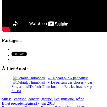
Partager :
À Lire Aussi :
« Ta peau pile » par Suissa
« Le parfum des choses » par
Suissa
« Bas les bravos » par
Suissa
Suissa
|
chanson
,
concert
,
groupe
,
live
,
musique
,
scène
Billet précédent
Suissa
17 juin 2013