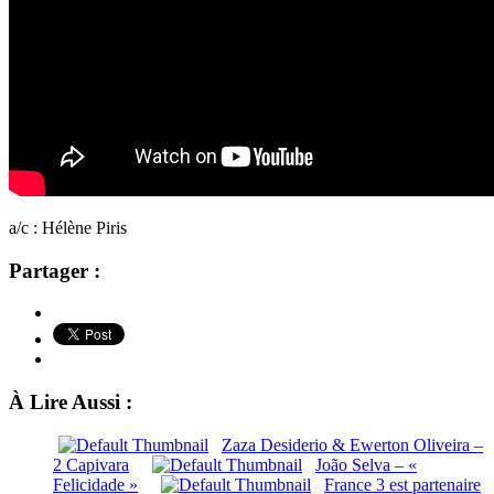
a/c : Hélène Piris
Partager :
À Lire Aussi :
Zaza Desiderio & Ewerton Oliveira –
2 Capivara
João Selva – «
Felicidade »
France 3 est partenaire