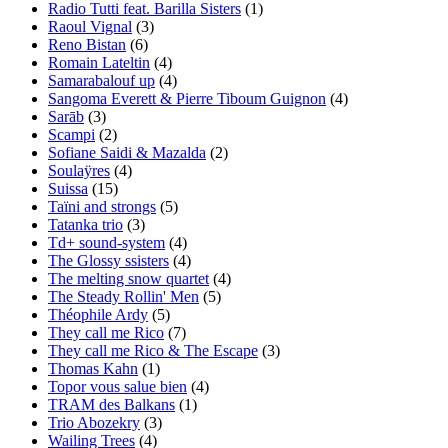
Radio Tutti feat. Barilla Sisters
(1)
Raoul Vignal
(3)
Reno Bistan
(6)
Romain Lateltin
(4)
Samarabalouf up
(4)
Sangoma Everett & Pierre Tiboum Guignon
(4)
Sarāb
(3)
Scampi
(2)
Sofiane Saidi & Mazalda
(2)
Soulaÿres
(4)
Suissa
(15)
Taïni and strongs
(5)
Tatanka trio
(3)
Td+ sound-system
(4)
The Glossy ssisters
(4)
The melting snow quartet
(4)
The Steady Rollin' Men
(5)
Théophile Ardy
(5)
They call me Rico
(7)
They call me Rico & The Escape
(3)
Thomas Kahn
(1)
Topor vous salue bien
(4)
TRAM des Balkans
(1)
Trio Abozekry
(3)
Wailing Trees
(4)