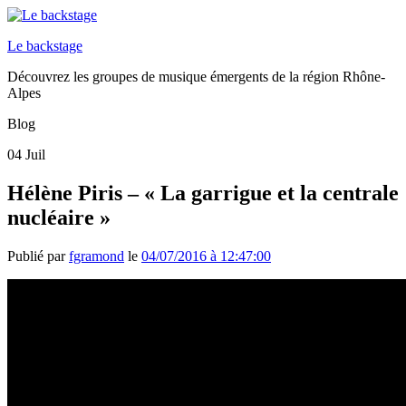
Le backstage
Découvrez les groupes de musique émergents de la région Rhône-
Alpes
Blog
04
Juil
Hélène Piris – « La garrigue et la centrale
nucléaire »
Publié par
fgramond
le
04/07/2016 à 12:47:00