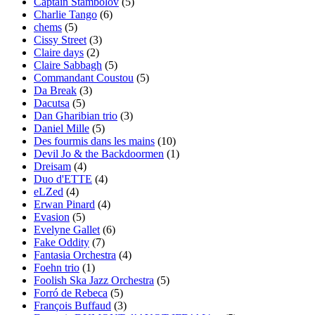
Captain Stambolov
(5)
Charlie Tango
(6)
chems
(5)
Cissy Street
(3)
Claire days
(2)
Claire Sabbagh
(5)
Commandant Coustou
(5)
Da Break
(3)
Dacutsa
(5)
Dan Gharibian trio
(3)
Daniel Mille
(5)
Des fourmis dans les mains
(10)
Devil Jo & the Backdoormen
(1)
Dreisam
(4)
Duo d'ETTE
(4)
eLZed
(4)
Erwan Pinard
(4)
Evasion
(5)
Evelyne Gallet
(6)
Fake Oddity
(7)
Fantasia Orchestra
(4)
Foehn trio
(1)
Foolish Ska Jazz Orchestra
(5)
Forró de Rebeca
(5)
François Buffaud
(3)