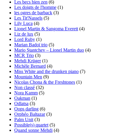
Les becs bien zen
(6)
Les doigts de l'homme
(1)
les ogres de barback
(3)
Les Tit'Nassels
(5)
Lily Luca
(4)
Lionel Martin & Sangoma Everett
(4)
Liz de lux
(5)
Lord Ruby
(1)
Marian Badoï trio
(5)
Mario Stantchev – Lionel Martin duo
(4)
MCR Trio
(3)
Mehdi Krüger
(1)
Michèle Bernard
(4)
Miss White and the drunken piano
(7)
Mountain Men
(9)
Nicolas Chona & the Freshtones
(1)
Non classé
(32)
Nora Kamm
(5)
Oakman
(1)
Odlatsa
(3)
Oops darling
(6)
Orphéo Baltazar
(3)
Palm Unit
(3)
Possible(s) quartet
(5)
Quand sonne Mehdi
(4)