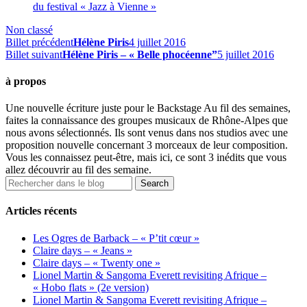
du festival « Jazz à Vienne »
Non classé
Billet précédent
Hélène Piris
4 juillet 2016
Billet suivant
Hélène Piris – « Belle phocéenne”
5 juillet 2016
à propos
Une nouvelle écriture juste pour le Backstage Au fil des semaines,
faites la connaissance des groupes musicaux de Rhône-Alpes que
nous avons sélectionnés. Ils sont venus dans nos studios avec une
proposition nouvelle concernant 3 morceaux de leur composition.
Vous les connaissez peut-être, mais ici, ce sont 3 inédits que vous
allez découvrir au fil des semaine.
Articles récents
Les Ogres de Barback – « P’tit cœur »
Claire days – « Jeans »
Claire days – « Twenty one »
Lionel Martin & Sangoma Everett revisiting Afrique –
« Hobo flats » (2e version)
Lionel Martin & Sangoma Everett revisiting Afrique –