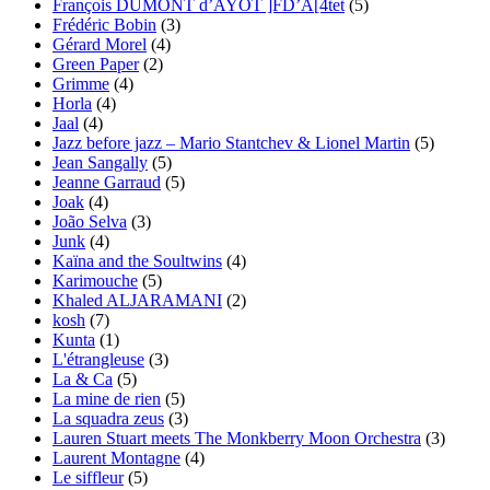
François DUMONT d’AYOT ]FD’A[4tet
(5)
Frédéric Bobin
(3)
Gérard Morel
(4)
Green Paper
(2)
Grimme
(4)
Horla
(4)
Jaal
(4)
Jazz before jazz – Mario Stantchev & Lionel Martin
(5)
Jean Sangally
(5)
Jeanne Garraud
(5)
Joak
(4)
João Selva
(3)
Junk
(4)
Kaïna and the Soultwins
(4)
Karimouche
(5)
Khaled ALJARAMANI
(2)
kosh
(7)
Kunta
(1)
L'étrangleuse
(3)
La & Ca
(5)
La mine de rien
(5)
La squadra zeus
(3)
Lauren Stuart meets The Monkberry Moon Orchestra
(3)
Laurent Montagne
(4)
Le siffleur
(5)