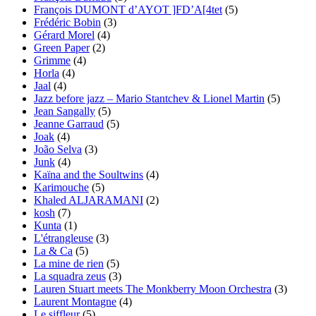
François DUMONT d’AYOT ]FD’A[4tet
(5)
Frédéric Bobin
(3)
Gérard Morel
(4)
Green Paper
(2)
Grimme
(4)
Horla
(4)
Jaal
(4)
Jazz before jazz – Mario Stantchev & Lionel Martin
(5)
Jean Sangally
(5)
Jeanne Garraud
(5)
Joak
(4)
João Selva
(3)
Junk
(4)
Kaïna and the Soultwins
(4)
Karimouche
(5)
Khaled ALJARAMANI
(2)
kosh
(7)
Kunta
(1)
L'étrangleuse
(3)
La & Ca
(5)
La mine de rien
(5)
La squadra zeus
(3)
Lauren Stuart meets The Monkberry Moon Orchestra
(3)
Laurent Montagne
(4)
Le siffleur
(5)