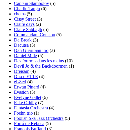
Captain Stambolov
(5)
Charlie Tango
(6)
chems
(5)
Cissy Street
(3)
Claire days
(2)
Claire Sabbagh
(5)
Commandant Coustou
(5)
Da Break
(3)
Dacutsa
(5)
Dan Gharibian trio
(3)
Daniel Mille
(5)
Des fourmis dans les mains
(10)
Devil Jo & the Backdoormen
(1)
Dreisam
(4)
Duo d'ETTE
(4)
eLZed
(4)
Erwan Pinard
(4)
Evasion
(5)
Evelyne Gallet
(6)
Fake Oddity
(7)
Fantasia Orchestra
(4)
Foehn trio
(1)
Foolish Ska Jazz Orchestra
(5)
Forró de Rebeca
(5)
François Buffaud
(3)