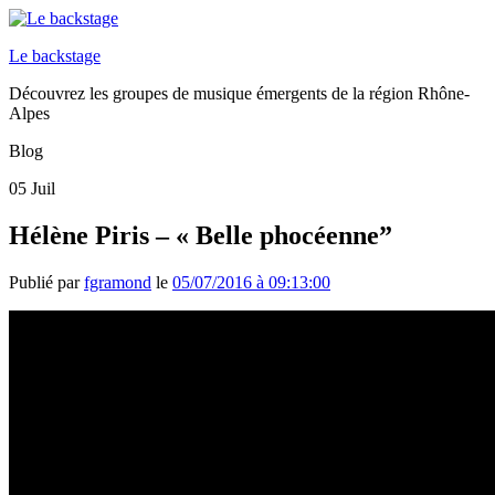
Le backstage
Découvrez les groupes de musique émergents de la région Rhône-
Alpes
Blog
05
Juil
Hélène Piris – « Belle phocéenne”
Publié par
fgramond
le
05/07/2016 à 09:13:00