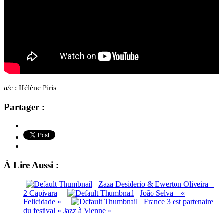
a/c : Hélène Piris
Partager :
À Lire Aussi :
Zaza Desiderio & Ewerton Oliveira –
2 Capivara
João Selva – «
Felicidade »
France 3 est partenaire
du festival « Jazz à Vienne »