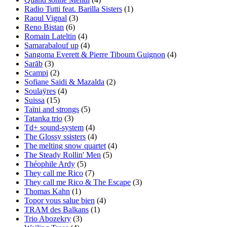
Radio Tutti feat. Barilla Sisters
(1)
Raoul Vignal
(3)
Reno Bistan
(6)
Romain Lateltin
(4)
Samarabalouf up
(4)
Sangoma Everett & Pierre Tiboum Guignon
(4)
Sarāb
(3)
Scampi
(2)
Sofiane Saidi & Mazalda
(2)
Soulaÿres
(4)
Suissa
(15)
Taïni and strongs
(5)
Tatanka trio
(3)
Td+ sound-system
(4)
The Glossy ssisters
(4)
The melting snow quartet
(4)
The Steady Rollin' Men
(5)
Théophile Ardy
(5)
They call me Rico
(7)
They call me Rico & The Escape
(3)
Thomas Kahn
(1)
Topor vous salue bien
(4)
TRAM des Balkans
(1)
Trio Abozekry
(3)