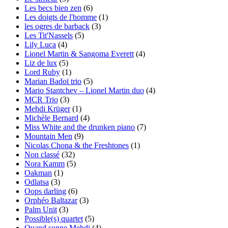
Les becs bien zen
(6)
Les doigts de l'homme
(1)
les ogres de barback
(3)
Les Tit'Nassels
(5)
Lily Luca
(4)
Lionel Martin & Sangoma Everett
(4)
Liz de lux
(5)
Lord Ruby
(1)
Marian Badoï trio
(5)
Mario Stantchev – Lionel Martin duo
(4)
MCR Trio
(3)
Mehdi Krüger
(1)
Michèle Bernard
(4)
Miss White and the drunken piano
(7)
Mountain Men
(9)
Nicolas Chona & the Freshtones
(1)
Non classé
(32)
Nora Kamm
(5)
Oakman
(1)
Odlatsa
(3)
Oops darling
(6)
Orphéo Baltazar
(3)
Palm Unit
(3)
Possible(s) quartet
(5)
Quand sonne Mehdi
(4)