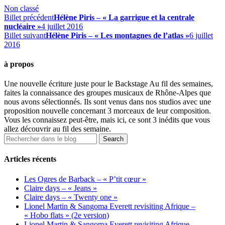
Non classé
Billet précédent
Hélène Piris – « La garrigue et la centrale
nucléaire »
4 juillet 2016
Billet suivant
Hélène Piris – « Les montagnes de l’atlas »
6 juillet
2016
à propos
Une nouvelle écriture juste pour le Backstage Au fil des semaines,
faites la connaissance des groupes musicaux de Rhône-Alpes que
nous avons sélectionnés. Ils sont venus dans nos studios avec une
proposition nouvelle concernant 3 morceaux de leur composition.
Vous les connaissez peut-être, mais ici, ce sont 3 inédits que vous
allez découvrir au fil des semaine.
Articles récents
Les Ogres de Barback – « P’tit cœur »
Claire days – « Jeans »
Claire days – « Twenty one »
Lionel Martin & Sangoma Everett revisiting Afrique –
« Hobo flats » (2e version)
Lionel Martin & Sangoma Everett revisiting Afrique –