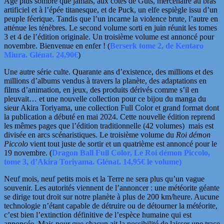
Âge plus sombre que jamais, aux côtés de Guts, mercenaire au bras
artificiel et à l’épée titanesque, et de Puck, un elfe espiègle issu d’un
peuple féerique. Tandis que l’un incarne la violence brute, l’autre en
atténue les ténèbres.
Le second volume sorti en juin réunit les tomes
3 et 4 de l’édition originale. Un troisième volume est annoncé pour
novembre. Bienvenue en enfer ! (
Berserk tome 2, de Kentaro
Miura. Glénat. 24,90€
)
Une autre série culte. Quarante ans d’existence, des millions et des
millions d’albums vendus à travers la planète, des adaptations en
films d’animation, en jeux, des produits dérivés comme s’il en
pleuvait… et une nouvelle collection pour ce bijou du manga du
sieur Akira Toriyama, une collection Full Color et grand format dont
la publication a débuté en mai 2024. Cette nouvelle édition
reprend
les mêmes pages que l’édition traditionnelle (42 volumes) mais est
divisée en arcs
scénaristiques. Le troisième volume du
Roi démon
Piccolo
vient tout juste de sortir et un quatrième est annoncé pour le
19 novembre. (
Dragon Ball Full Color, Le Roi démon Piccolo,
tome 3, d’Akira Toriyama. Glénat. 14,95€ le volume)
Neuf mois, neuf petits mois et la Terre ne sera plus qu’un vague
souvenir. Les autorités viennent de l’annoncer : une météorite géante
se dirige tout droit sur notre planète à plus de 200 km/heure. Aucune
technologie n’étant capable de détruire ou de détourner la météorite,
c’est bien l’extinction définitive de l’espèce humaine qui est
annoncée. Mais pour que chacun ait la possibilité de laisser
une trace