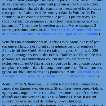
de son existence, le gouvernement japonais a créé Ginga Rocket,
une organisation chargée de recueillir les messages et les photos de
ceux qui le souhaitent et de les envoyer dans la Voie lactée. En
attendant, la vie continue comme elle peut…
Que feriez-vous si
votre mort était programmée ainsi ? Quel message aimeriez-vous
transmettre ? C’est toute la question que soulève ce manga en 2
tomes parus simultanément.
(
Le Dernier écho de notre existence,
de Ohtagaki et Ohta. Delcourt / Moon Light. 8,50€ le volume
)
Vous êtes un inconditionnel de la série
Dorohedoro
? Fasciné par
son univers lugubre et violent au graphisme des plus sombres ?
Alors, le
All-Star Guide Book
est fait pour vous. Sur plus de 220
pages, l’ouvrage rassemble des fiches détaillées sur l’ensemble des
personnages, des illustrations couleur inédites, des histoires
exclusives signées Q-Hayashida et, puisque la gastronomie occupe
une place essentielle dans le manga, une carte des délices allant des
gyōzas au shizo aux tourtes aux pommes d’Asuka.
(
Dorohedoro
All-Star Guide Book, de Q-Hayashida. Soleil Manga. 16,99€
)
Abara, Blame 0, Biomega..
. Tsutomu Nihei
s’est fait connaître au
Japon et en Europe avec des récits SF sombres, désespérés, violents,
oppressants, organiques, reconnaissables entre tous et récemment
réédités dans une version Deluxe aux éditions Glénat. Il revient
aujourd’hui avec un récit de
fantasy,
Tower Dungeon
,
graphiquement un peu moins torturé mais toujours aussi percutant et