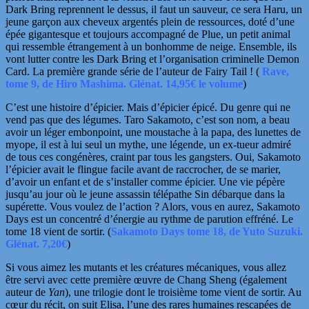
Dark Bring reprennent le dessus, il faut un sauveur, ce sera Haru, un
jeune
garçon aux cheveux argentés plein de ressources, doté d’une
épée gigantesque et toujours accompagné de Plue, un petit animal
qui ressemble étrangement à un bonhomme de neige. Ensemble, ils
vont lutter contre les Dark Bring et l’organisation criminelle Demon
Card. La première grande série
de l’auteur de Fairy Tail ! (
Rave,
tome 9, de
Hiro Mashima. Glénat.
14,95€ le volume
)
C’est une histoire d’épicier. Mais d’épicier épicé. Du genre qui ne
vend pas que des légumes. Taro Sakamoto, c’est son nom, a beau
avoir un léger embonpoint, une moustache à la papa, des lunettes de
myope, il est à lui seul un mythe, une légende, un ex-tueur admiré
de tous ces congénères, craint par tous les gangsters. Oui, Sakamoto
l’épicier avait le flingue facile
avant de raccrocher, de se marier,
d’avoir un enfant et de s’installer comme épicier. Une vie pépère
jusqu’au jour où le jeune assassin télépathe Sin débarque dans la
supérette. Vous voulez de l’action ? Alors, vous en aurez, Sakamoto
Days est un concentré d’énergie au rythme de
parution effréné. Le
tome 18 vient de sortir. (
Sakamoto Days tome 18, de Yuto Suzuki.
Glénat. 7,20€
)
Si vous aimez les mutants et les créatures mécaniques, vous allez
être servi avec cette première œuvre de Chang Sheng (également
auteur de
Yan
), une trilogie dont le troisième tome vient de sortir.
Au
cœur du récit, on suit Elisa, l’une des rares humaines rescapées de