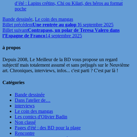
d’été : Lapins crétins, Chi ou Kilari, des héros au format
poche
Bande dessinée
,
Le coin des mangas
Billet précédent
Une rentrée au galop !
6 septembre 2025
Billet suivant
Contrapaso, un polar de Teresa Valero dans
l’Espagne de Franco
14 septembre 2025
à propos
Depuis 2008, Le Meilleur de la BD vous propose un regard
subjectif mais totalement assumé et sans préjugés sur le Neuvième
art. Chroniques, interviews, infos... c'est parti ? C'est par là !
Catégories
Bande dessinée
Dans l'atelier de…
interviews
Le coin des mangas
Les comics d'Olivier Badin
Non classé
Pages d'été : des BD pour la plage
Rencontre