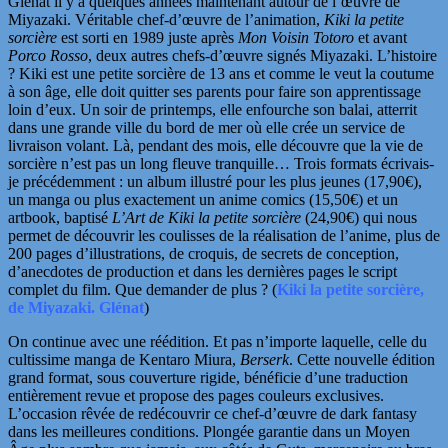
Glénat il y a quelques années maintenant autour de l’œuvre de
Miyazaki. Véritable chef-d’œuvre de l’animation,
Kiki la petite
sorcière
est sorti en 1989 juste après
Mon Voisin Totoro
et avant
Porco Rosso
, deux autres
chefs-d’œuvre
signés Miyazaki. L’histoire
? Kiki est une petite sorcière de 13 ans et comme le veut la coutume
à son âge, elle doit quitter ses parents pour faire son apprentissage
loin d’eux. Un soir de printemps, elle enfourche son balai, atterrit
dans une grande ville du bord de mer où
elle crée un service de
livraison volant. Là, pendant des mois, elle découvre que la vie de
sorcière n’est pas un long fleuve tranquille… Trois formats écrivais-
je précédemment : un album illustré pour les plus jeunes (17,90€),
un manga ou plus exactement un anime comics (15,50€) et un
artbook, baptisé
L’Art de Kiki la petite sorcière
(24,90€) qui nous
permet de découvrir les coulisses de la réalisation de l’anime,
plus de
200 pages d’illustrations, de croquis, de secrets de conception,
d’anecdotes de production et dans les dernières pages le script
complet du film. Que demander de plus ? (
Kiki la petite sorcière,
de Miyazaki. Glénat
)
On continue avec une réédition. Et pas n’importe laquelle, celle du
cultissime manga de Kentaro Miura,
Berserk
. Cette nouvelle édition
grand format, sous couverture rigide, bénéficie d’une traduction
entièrement revue et propose des pages couleurs exclusives.
L’occasion rêvée de redécouvrir ce chef-d’œuvre de dark fantasy
dans les meilleures conditions. Plongée garantie dans un Moyen