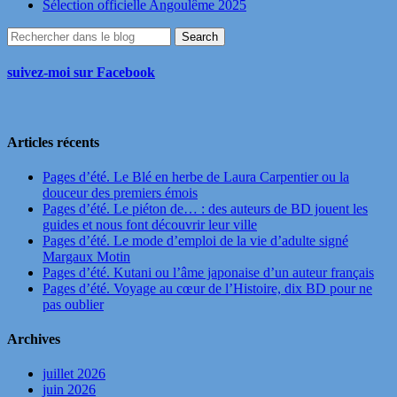
Sélection officielle Angoulême 2025
suivez-moi sur Facebook
Articles récents
Pages d’été. Le Blé en herbe de Laura Carpentier ou la
douceur des premiers émois
Pages d’été. Le piéton de… : des auteurs de BD jouent les
guides et nous font découvrir leur ville
Pages d’été. Le mode d’emploi de la vie d’adulte signé
Margaux Motin
Pages d’été. Kutani ou l’âme japonaise d’un auteur français
Pages d’été. Voyage au cœur de l’Histoire, dix BD pour ne
pas oublier
Archives
juillet 2026
juin 2026