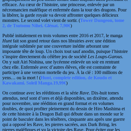
efficace. Au
cœur
de l’histoire, une princesse, enlevée par un
nécromancien maléfique et enfermée dans la tour des dragons. Pour
la libérer, la garde royale va devoir affronter quelques délicieux
monstres. Le second volet vient de sortir. (
Tower Dungeon, tome
2, de Tsutomu Nihei. Glénat. 7,90€
)
Publié initialement en trois volumes entre 2016 et 2017, le manga
Hunt
fait son grand retour dans nos librairies avec une édition
intégrale sublimée par une couverture inédite arborant une
imposante tête de loup. Un choix tout sauf anodin, puisque l’histoire
s’inspire directement du célèbre jeu de société
Les Loups-Garous
.
On y suit Airi Nishina, une lycéenne enlevée un soir en rentrant
chez elle. Enfermée avec d’autres élèves, elle est contrainte de
participer à une version mortelle du jeu. À la clé : 100 millions de
yens… ou la mort !
(
Hunt, complete edition, de Koudo et
Kawakami. Soleil Manga.19,99€
)
On continue avec les rééditions et la série
Rave
. Dix-huit tomes
attendus, neuf sont d’ores et déjà disponibles, un dixième, attendu
pour novembre, une réédition en grand format et en volumes
doubles, de quoi profiter pleinement du dessin de Hiro Mashima et
de cette histoire à la Dragon Ball qui débute dans un monde sur le
point de basculer dans les ténèbres, cinquante ans après une guerre
qui a opposé les Rave, les pierres sacrées, aux Dark Bring, les
pierres maléfiques et vu la victoire des Rave. Pour éviter que les