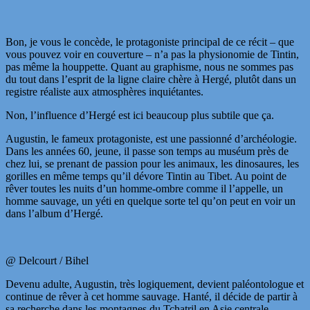
Bon, je vous le concède, le protagoniste principal de ce récit – que
vous pouvez voir en couverture – n’a pas la physionomie de Tintin,
pas même la houppette. Quant au graphisme, nous ne sommes pas
du tout dans l’esprit de la ligne claire chère à Hergé, plutôt dans un
registre réaliste aux atmosphères inquiétantes.
Non, l’influence d’Hergé est ici beaucoup plus subtile que ça.
Augustin, le fameux protagoniste, est une passionné d’archéologie.
Dans les années 60, jeune, il passe son temps au muséum près de
chez lui, se prenant de passion pour les animaux, les dinosaures, les
gorilles en même temps qu’il dévore Tintin au Tibet. Au point de
rêver toutes les nuits d’un homme-ombre comme il l’appelle, un
homme sauvage, un yéti en quelque sorte tel qu’on peut en voir un
dans l’album d’Hergé.
@ Delcourt / Bihel
Devenu adulte, Augustin, très logiquement, devient paléontologue et
continue de rêver à cet homme sauvage. Hanté, il décide de partir à
sa recherche dans les montagnes du Tchatril en Asie centrale…