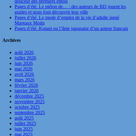
douceur des premiers émois
Pages d’été. Le piéton de… : des auteurs de BD jouent les
guides et nous font découvrir leur ville
Pages d’été. Le mode d’emploi de la vie d’adulte signé
Margaux Motin
Pages d’été. Kutani ou l’âme japonaise d’un auteur français
Archives
août 2026
juillet 2026
juin 2026
mai 2026
avril 2026
mars 2026
février 2026
janvier 2026
décembre 2025
novembre 2025
octobre 2025
septembre 2025
août 2025
juillet 2025
juin 2025
mai 2025