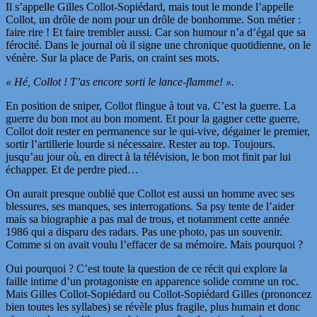
Il s’appelle Gilles Collot-Sopiédard, mais tout le monde l’appelle
Collot, un drôle de nom pour un drôle de bonhomme. Son métier :
faire rire ! Et faire trembler aussi. Car son humour n’a d’égal que sa
férocité. Dans le journal où il signe une chronique quotidienne, on le
vénère. Sur la place de Paris, on craint ses mots.
« Hé, Collot ! T’as encore sorti le lance-flamme! ».
En position de sniper, Collot flingue à tout va. C’est la guerre. La
guerre du bon mot au bon moment. Et pour la gagner cette guerre,
Collot doit rester en permanence sur le qui-vive, dégainer le premier,
sortir l’artillerie lourde si nécessaire. Rester au top. Toujours.
jusqu’au jour où, en direct à la télévision, le bon mot finit par lui
échapper. Et de perdre pied…
On aurait presque oublié que Collot est aussi un homme avec ses
blessures, ses manques, ses interrogations. Sa psy tente de l’aider
mais sa biographie a pas mal de trous, et notamment cette année
1986 qui a disparu des radars. Pas une photo, pas un souvenir.
Comme si on avait voulu l’effacer de sa mémoire. Mais pourquoi ?
Oui pourquoi ? C’est toute la question de ce récit qui explore la
faille intime d’un protagoniste en apparence solide comme un roc.
Mais Gilles Collot-Sopiédard ou Collot-Sopiédard Gilles (prononcez
bien toutes les syllabes) se révèle plus fragile, plus humain et donc