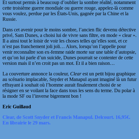
Et surtout permis à beaucoup d’oublier la sombre réalité, notamment
cette troisième guerre mondiale ou guerre rouge, appelez-là comme
vous voulez, perdue par les États-Unis, gagnée par la Chine et la
Russie.
Dans cet avenir pour le moins sombre, l’ancien flic devenu détective
privé, Sam Dunes, a choisi lui de vivre sans filtre, en mode « clear ».
Il a ainsi tout le loisir de voir les choses telles qu’elles sont, et ce
n’est pas franchement joli joli… Alors, lorsqu’on l’appelle pour
venir reconnaître son ex-femme raide morte sur une table d’autopsie,
et qu’on lui parle d’un suicide, Dunes pourrait se contenter de cette
version mais il n’en croit pas un mot. Et il a bien raison…
La couverture annonce la couleur,
Clear
est un petit bijou graphique
au scénario implacable, Snyder et Manapul ayant imaginé là un futur
effrayant à souhait où l’homme aurait finalement choisi de se
résigner en se voilant la face dans tous les sens du terme. Du polar à
la mode SF ou l’inverse bigrement bon !
Eric Guillaud
Clear, de Scott Snyder et Francis Manapul. Delcourt. 16,95€.
En librairie le 29 mars.