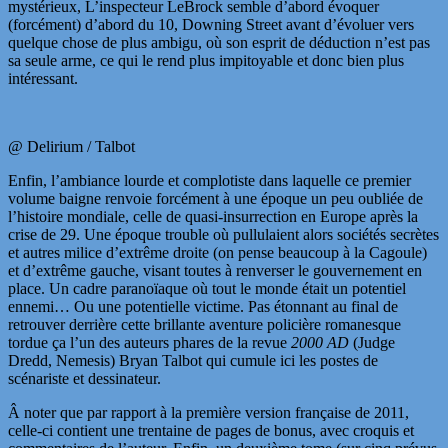
mystérieux, L’inspecteur LeBrock semble d’abord évoquer
(forcément) d’abord du 10, Downing Street avant d’évoluer vers
quelque chose de plus ambigu, où son esprit de déduction n’est pas
sa seule arme, ce qui le rend plus impitoyable et donc bien plus
intéressant.
@ Delirium / Talbot
Enfin, l’ambiance lourde et complotiste dans laquelle ce premier
volume baigne renvoie forcément à une époque un peu oubliée de
l’histoire mondiale, celle de quasi-insurrection en Europe après la
crise de 29. Une époque trouble où pullulaient alors sociétés secrètes
et autres milice d’extrême droite (on pense beaucoup à la Cagoule)
et d’extrême gauche, visant toutes à renverser le gouvernement en
place. Un cadre paranoïaque où tout le monde était un potentiel
ennemi… Ou une potentielle victime. Pas étonnant au final de
retrouver derrière cette brillante aventure policière romanesque
tordue ça l’un des auteurs phares de la revue
2000 AD
(Judge
Dredd, Nemesis) Bryan Talbot qui cumule ici les postes de
scénariste et dessinateur.
Â noter que par rapport à la première version française de 2011,
celle-ci contient une trentaine de pages de bonus, avec croquis et