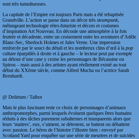
sont très tumultueuses.
La capitale de l’Empire est toujours Paris mais a été rebaptisée
Grandville. L’action se passe dans un décor très
steampunk
,
mélangeant technologie rétro-futuriste et décors et costumes
d’inspiration Art Nouveau. En découle une atmosphère à la fois
feutrée et décadente, entre un croisement entre les aventures d’Adèle
Blanc-Sec, Sherlock Holmes et Jules Verne. Une impression
renforcée par le souci du détail et les nombreux clins d’œil à la
pop
culture éparpillés à droite et à gauche – le lecteur peut par exemple
au détour d’une case y croise les personnages de Bécassine ou
Spirou – mais aussi à des artistes ayant réellement existé au tout
début du XXème siècle, comme Alfred Mucha ou l’actrice Sarah
Bernhardt.
@ Delirium / Talbot
Mais le plus fascinant reste ce choix de personnages d’animaux
anthropomorphes, parmi lesquels évoluent quelques êtres humains
réduits à des tâches purement subalternes et transparents alors que
leurs ‘maitres’, eux, s’aiment, se détestent, se battent ou débattent
avec passion. Le héros de l’histoire l’illustre bien : envoyé par
Scotland Yard pour enquêter sur une série de meurtres et de suicides