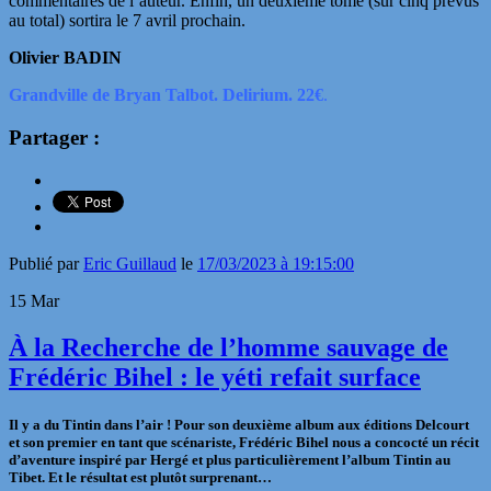
commentaires de l’auteur. Enfin, un deuxième tome (sur cinq prévus
au total) sortira le 7 avril prochain.
Olivier BADIN
Grandville
de Bryan Talbot. Delirium. 22
€
.
Partager :
Publié par
Eric Guillaud
le
17/03/2023 à 19:15:00
15
Mar
À la Recherche de l’homme sauvage de
Frédéric Bihel : le yéti refait surface
Il y a du Tintin dans l’air ! Pour son deuxième album aux éditions Delcourt
et son premier en tant que scénariste, Frédéric Bihel nous a concocté un récit
d’aventure inspiré par Hergé et plus particulièrement l’album Tintin au
Tibet. Et le résultat est plutôt surprenant…