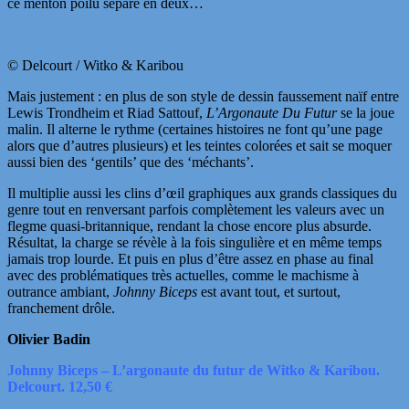
ce menton poilu séparé en deux…
© Delcourt / Witko & Karibou
Mais justement : en plus de son style de dessin faussement naïf entre
Lewis Trondheim et Riad Sattouf,
L’Argonaute Du Futur
se la joue
malin. Il alterne le rythme (certaines histoires ne font qu’une page
alors que d’autres plusieurs) et les teintes colorées et sait se moquer
aussi bien des ‘gentils’ que des ‘méchants’.
Il multiplie aussi les clins d’œil graphiques aux grands classiques du
genre tout en renversant parfois complètement les valeurs avec un
flegme quasi-britannique, rendant la chose encore plus absurde.
Résultat, la charge se révèle à la fois singulière et en même temps
jamais trop lourde. Et puis en plus d’être assez en phase au final
avec des problématiques très actuelles, comme le machisme à
outrance ambiant,
Johnny Biceps
est avant tout, et surtout,
franchement drôle.
Olivier Badin
Johnny Biceps – L’argonaute du futur de Witko & Karibou.
Delcourt. 12,50 €