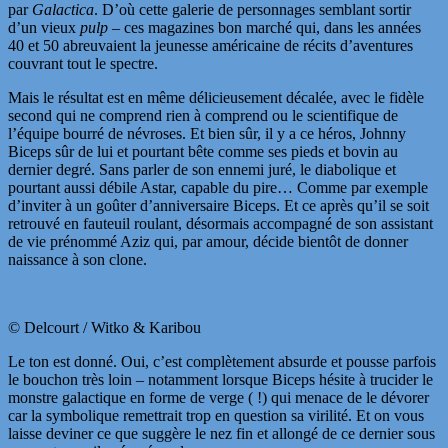
par
Galactica
. D’où cette galerie de personnages semblant sortir
d’un vieux
pulp
– ces magazines bon marché qui, dans les années
40 et 50 abreuvaient la jeunesse américaine de récits d’aventures
couvrant tout le spectre.
Mais le résultat est en même délicieusement décalée, avec le fidèle
second qui ne comprend rien à comprend ou le scientifique de
l’équipe bourré de névroses. Et bien sûr, il y a ce héros, Johnny
Biceps sûr de lui et pourtant bête comme ses pieds et bovin au
dernier degré. Sans parler de son ennemi juré, le diabolique et
pourtant aussi débile Astar, capable du pire… Comme par exemple
d’inviter à un goûter d’anniversaire Biceps. Et ce après qu’il se soit
retrouvé en fauteuil roulant, désormais accompagné de son assistant
de vie prénommé Aziz qui, par amour, décide bientôt de donner
naissance à son clone.
© Delcourt / Witko & Karibou
Le ton est donné. Oui, c’est complètement absurde et pousse parfois
le bouchon très loin – notamment lorsque Biceps hésite à trucider le
monstre galactique en forme de verge ( !) qui menace de le dévorer
car la symbolique remettrait trop en question sa virilité. Et on vous
laisse deviner ce que suggère le nez fin et allongé de ce dernier sous