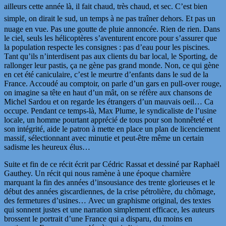
ailleurs cette année là, il fait chaud, très chaud, et sec.
C’est bien
simple, on dirait le sud, un temps à ne pas traîner dehors. Et p
as un
nuage en vue. Pas une goutte de pluie annoncée. Rien de rien. Dans
le ciel, seuls les hélicoptères s’aventurent encore pour s’assurer que
la population respecte les consignes : pas d’eau pour les piscines.
Tant qu’ils n’interdisent pas aux clients du bar local, le Sporting, de
rallonger leur pastis, ça ne gène pas grand monde. Non, ce qui gène
en cet été caniculaire, c’est le meurtre d’enfants dans le sud de la
France. Accoudé au comptoir, on parle d’un gars en pull-over rouge,
on imagine sa tête en haut d’un mât, on se réfère aux chansons de
Michel Sardou et on regarde les étrangers d’un mauvais oeil… Ca
occupe. Pendant ce temps-là, Max Plume, le syndicaliste de l’usine
locale, un homme pourtant apprécié de tous pour son honnêteté et
son intégrité, aide le patron à mette en place un plan de licenciement
massif, sélectionnant avec minutie et peut-être même un certain
sadisme les heureux élus…
Suite et fin de ce récit écrit par Cédric Rassat et dessiné par Raphaël
Gauthey. Un récit qui nous ramène à une époque charnière
marquant la fin des années d’insousiance des trente glorieuses et le
début des années giscardiennes, de la crise pétrolière, du chômage,
des fermetures d’usines… Avec un graphisme original, des textes
qui sonnent justes et une narration simplement efficace, les auteurs
brossent le portrait d’une France qui a disparu, du moins en