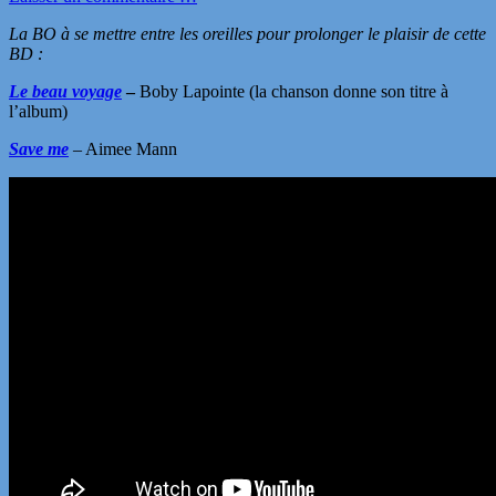
La BO à se mettre entre les oreilles pour prolonger le plaisir de cette
BD :
Le beau voyage
–
Boby Lapointe
(la chanson donne son titre à
l’album)
Save me
– Aimee Mann