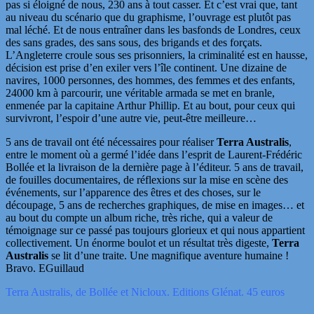
pas si éloigné de nous, 230 ans à tout casser. Et c’est vrai que, tant
au niveau du scénario que du graphisme, l’ouvrage est plutôt pas
mal léché. Et de nous entraîner dans les basfonds de Londres, ceux
des sans grades, des sans sous, des brigands et des forçats.
L’Angleterre croule sous ses prisonniers, la criminalité est en hausse,
décision est prise d’en exiler vers l’île continent. Une dizaine de
navires, 1000 personnes, des hommes, des femmes et des enfants,
24000 km à parcourir, une véritable armada se met en branle,
enmenée par la capitaine Arthur Phillip. Et au bout, pour ceux qui
survivront, l’espoir d’une autre vie, peut-être meilleure…
5 ans de travail ont été nécessaires pour réaliser
Terra Australis
,
entre le moment où a germé l’idée dans l’esprit de Laurent-Frédéric
Bollée et la livraison de la dernière page à l’éditeur. 5 ans de travail,
de fouilles documentaires, de réflexions sur la mise en scène des
événements, sur l’apparence des êtres et des choses, sur le
découpage, 5 ans de recherches graphiques, de mise en images… et
au bout du compte un album riche, très riche, qui a valeur de
témoignage sur ce passé pas toujours glorieux et qui nous appartient
collectivement. Un énorme boulot et un résultat très digeste,
Terra
Australis
se lit d’une traite. Une magnifique aventure humaine !
Bravo. EGuillaud
Terra Australis, de Bollée et Nicloux. Editions Glénat. 45 euros