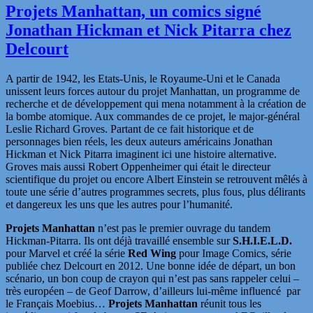
Projets Manhattan, un comics signé
Jonathan Hickman et Nick Pitarra chez
Delcourt
A partir de 1942, les Etats-Unis, le Royaume-Uni et le Canada
unissent leurs forces autour du projet Manhattan, un programme de
recherche et de développement qui mena notamment à la création de
la bombe atomique. Aux commandes de ce projet, le major-général
Leslie Richard Groves. Partant de ce fait historique et de
personnages bien réels, les deux auteurs américains Jonathan
Hickman et Nick Pitarra imaginent ici une histoire alternative.
Groves mais aussi Robert Oppenheimer qui était le directeur
scientifique du projet ou encore Albert Einstein se retrouvent mêlés à
toute une série d’autres programmes secrets, plus fous, plus délirants
et dangereux les uns que les autres pour l’humanité.
Projets Manhattan
n’est pas le premier ouvrage du tandem
Hickman-Pitarra. Ils ont déjà travaillé ensemble sur
S.H.I.E.L.D.
pour Marvel et créé la série
Red Wing
pour Image Comics, série
publiée chez Delcourt en 2012. Une bonne idée de départ, un bon
scénario, un bon coup de crayon qui n’est pas sans rappeler celui –
très européen – de Geof Darrow, d’ailleurs lui-même influencé par
le Français Moebius…
Projets Manhattan
réunit tous les