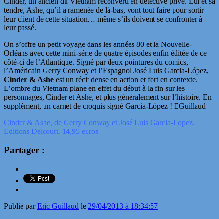
Cinder, un ancien du Vietnam reconverti en détective privé. Lui et sa
tendre, Ashe, qu’il a ramenée de là-bas, vont tout faire pour sortir
leur client de cette situation… même s’ils doivent se confronter à
leur passé.
On s’offre un petit voyage dans les années 80 et la Nouvelle-
Orléans avec cette mini-série de quatre épisodes enfin éditée de ce
côté-ci de l’Atlantique. Signé par deux pointures du comics,
l’Américain Gerry Conway et l’Espagnol José Luis Garcia-López,
Cinder & Ashe
est un récit dense en action et fort en contexte.
L’ombre du Vietnam plane en effet du début à la fin sur les
personnages, Cinder et Ashe, et plus généralement sur l’histoire. En
supplément, un carnet de croquis signé Garcia-López ! EGuillaud
Cinder & Ashe, de Gerry Conway et José Luis Garcia-Lopez.
Editions Delcourt. 14,95 euros
Partager :
Publié par
Eric Guillaud
le
29/04/2013 à 18:34:57