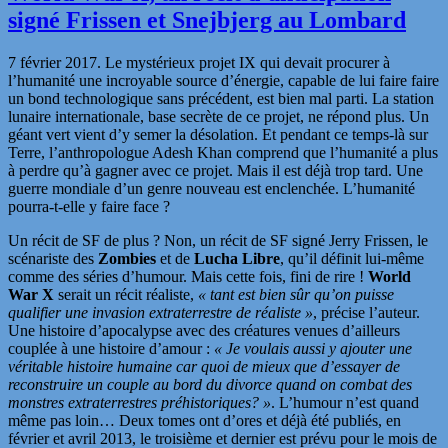
signé Frissen et Snejbjerg au Lombard
7 février 2017. Le mystérieux projet IX qui devait procurer à
l’humanité une incroyable source d’énergie, capable de lui faire faire
un bond technologique sans précédent, est bien mal parti. La station
lunaire internationale, base secrète de ce projet, ne répond plus. Un
géant vert vient d’y semer la désolation. Et pendant ce temps-là sur
Terre, l’anthropologue Adesh Khan comprend que l’humanité a plus
à perdre qu’à gagner avec ce projet. Mais il est déjà trop tard. Une
guerre mondiale d’un genre nouveau est enclenchée. L’humanité
pourra-t-elle y faire face ?
Un récit de SF de plus ? Non, un récit de SF signé Jerry Frissen, le
scénariste des
Zombies
et de
Lucha Libre
, qu’il définit lui-même
comme des séries d’humour. Mais cette fois, fini de rire !
World
War X
serait un récit réaliste,
« tant est bien sûr qu’on puisse
qualifier une invasion extraterrestre de réaliste »
, précise l’auteur.
Une histoire d’apocalypse avec des créatures venues d’ailleurs
couplée à une histoire d’amour :
« Je voulais aussi y ajouter une
véritable histoire humaine car quoi de mieux que d’essayer de
reconstruire un couple au bord du divorce quand on combat des
monstres extraterrestres préhistoriques? »
. L’humour n’est quand
même pas loin… Deux tomes ont d’ores et déjà été publiés, en
février et avril 2013, le troisième et dernier est prévu pour le mois de