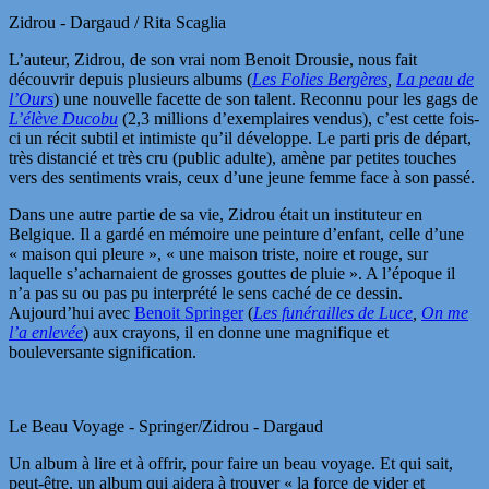
Zidrou - Dargaud / Rita Scaglia
L’auteur, Zidrou, de son vrai nom Benoit Drousie, nous fait
découvrir depuis plusieurs albums (
Les Folies Bergères
,
La peau de
l’Ours
) une nouvelle facette de son talent. Reconnu pour les gags de
L’élève Ducobu
(2,3 millions d’exemplaires vendus), c’est cette fois-
ci un récit subtil et intimiste qu’il développe. Le parti pris de départ,
très distancié et très cru (public adulte), amène par petites touches
vers des sentiments vrais, ceux d’une jeune femme face à son passé.
Dans une autre partie de sa vie, Zidrou était un instituteur en
Belgique. Il a gardé en mémoire une peinture d’enfant, celle d’une
« maison qui pleure », « une maison triste, noire et rouge, sur
laquelle s’acharnaient de grosses gouttes de pluie ». A l’époque il
n’a pas su ou pas pu interprété le sens caché de ce dessin.
Aujourd’hui avec
Benoit Springer
(
Les funérailles de Luce
,
On me
l’a enlevée
) aux crayons, il en donne une magnifique et
bouleversante signification.
Le Beau Voyage - Springer/Zidrou - Dargaud
Un album à lire et à offrir, pour faire un beau voyage. Et qui sait,
peut-être, un album qui aidera à trouver « la force de vider et