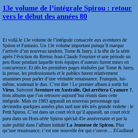
13e volume de l’intégrale Spirou : retour
vers le début des années 80
Et voilà le 13e volume de l’intégrale consacrée aux aventures de
Spirou et Fantasio. Un 13e volume important puisqu’il marque
l’arrivée d’un nouveau tandem, Tome & Janry, à la tête de la série
après l’éviction du Breton Jean-Claude Fournier et une période un
peu floue pendant laquelle trois équipes d’auteurs furent mises en
concurrence. Et dès les premières pages réalisées par Tome & Janry,
la presse, les professionnels et le publics furent relativement
unanimes pour parler d’une véritable renaissance. Franquin, lui-
même, soutenait le duo. C’est dire ! Le premier album à sortir fut
Virus
. Suivront
Aventure en Australie, Qui arrêtera Cyanure ?
,
trois albums que l’on retrouve aujourd’hui réunis dans cette
intégrale. Mais en 1983 apparaît un nouveau personnage qui
deviendra quelques années plus tard une très très grande vedette : le
Petit Spirou. C’est dans un court récit qu’il apparaît, un court récit
paru dans un Hors-série Spirou spécial
45e anniversaire
et par la
suite publié dans l’album intitulé
La Jeunesse de Spirou.
Plus
qu’une renaissance, c’est une nouvelle ère qui s’ouvre… EGuillaud