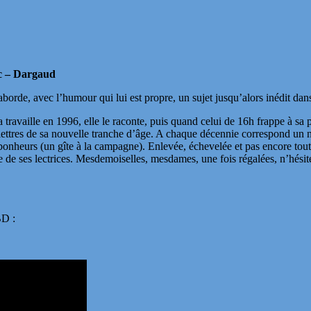
c – Dargaud
aborde, avec l’humour qui lui est propre, un sujet jusqu’alors inédit dan
a travaille en 1996, elle le raconte, puis quand celui de 16h frappe à sa
s lettres de sa nouvelle tranche d’âge. A chaque décennie correspond u
s bonheurs (un gîte à la campagne). Enlevée, échevelée et pas encore tout a
e ses lectrices. Mesdemoiselles, mesdames, une fois régalées, n’hésitez 
BD :