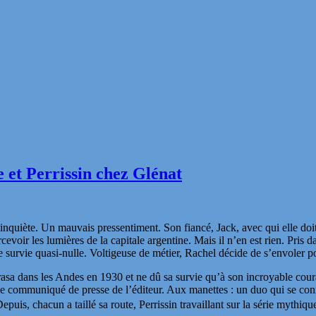
e et Perrissin chez Glénat
nquiète. Un mauvais pressentiment. Son fiancé, Jack, avec qui elle doit
evoir les lumières de la capitale argentine. Mais il n’en est rien. Pris 
 survie quasi-nulle. Voltigeuse de métier, Rachel décide de s’envoler p
crasa dans les Andes en 1930 et ne dû sa survie qu’à son incroyable cou
e communiqué de presse de l’éditeur. Aux manettes : un duo qui se conn
Depuis, chacun a taillé sa route, Perrissin travaillant sur la série mythiqu