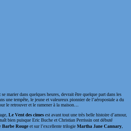
 se marier dans quelques heures, devrait être quelque part dans les
dans une tempête, le jeune et valeureux pionnier de l’aéropostale a du
our le retrouver et le ramener à la maison…
rage,
Le Vent des cimes
est avant tout une très belle histoire d’amour,
aît bien puisque Eric Buche et Christian Perrissin ont débuté
e
Barbe Rouge
et sur l’excellente trilogie
Martha Jane Cannary
,