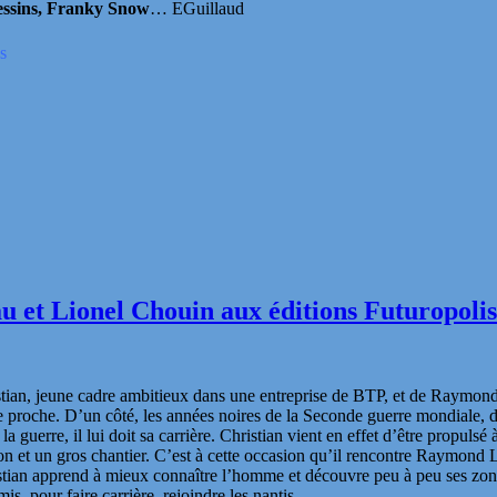
essins, Franky Snow
… EGuillaud
s
 et Lionel Chouin aux éditions Futuropolis
ristian, jeune cadre ambitieux dans une entreprise de BTP, et de Raymon
re proche. D’un côté, les années noires de la Seconde guerre mondiale, d
 guerre, il lui doit sa carrière. Christian vient en effet d’être propulsé
tion et un gros chantier. C’est à cette occasion qu’il rencontre Raymond
tian apprend à mieux connaître l’homme et découvre peu à peu ses zon
amis, pour faire carrière, rejoindre les nantis…