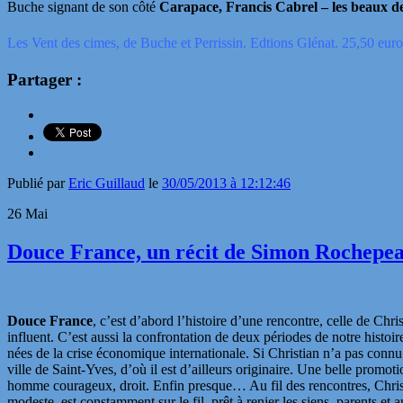
Buche signant de son côté
Carapace, Francis Cabrel – les beaux d
Les Vent des cimes, de Buche et Perrissin. Edtions Glénat. 25,50 euro
Partager :
Publié par
Eric Guillaud
le
30/05/2013 à 12:12:46
26
Mai
Douce France, un récit de Simon Rochepeau
Douce France
, c’est d’abord l’histoire d’une rencontre, celle de Ch
influent. C’est aussi la confrontation de deux périodes de notre histoi
nées de la crise économique internationale. Si Christian n’a pas connu la
ville de Saint-Yves, d’où il est d’ailleurs originaire. Une belle promo
homme courageux, droit. Enfin presque… Au fil des rencontres, Chris
modeste, est constamment sur le fil, prêt à renier les siens, parents et 