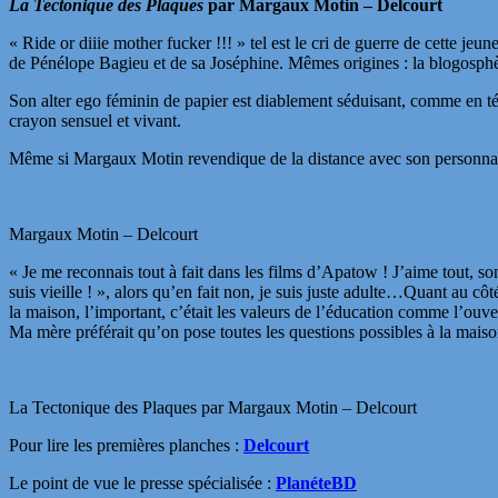
La Tectonique des Plaques
par Margaux Motin – Delcourt
« Ride or diiie mother fucker !!! » tel est le cri de guerre de cette j
de Pénélope Bagieu et de sa Joséphine. Mêmes origines : la blogosphè
Son alter ego féminin de papier est diablement séduisant, comme en té
crayon sensuel et vivant.
Même si Margaux Motin revendique de la distance avec son personnage
Margaux Motin – Delcourt
« Je me reconnais tout à fait dans les films d’Apatow ! J’aime tout, so
suis vieille ! », alors qu’en fait non, je suis juste adulte…Quant au côté
la maison, l’important, c’était les valeurs de l’éducation comme l’ouvert
Ma mère préférait qu’on pose toutes les questions possibles à la maison
La Tectonique des Plaques par Margaux Motin – Delcourt
Pour lire les premières planches :
Delcourt
Le point de vue le presse spécialisée :
PlanéteBD