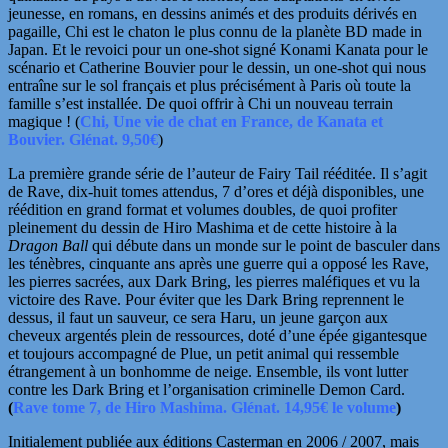
jeunesse, en romans, en dessins animés et des produits dérivés en
pagaille, Chi est le chaton le plus connu de la planète BD made in
Japan. Et le revoici pour un one-shot signé Konami Kanata pour le
scénario et Catherine Bouvier pour le dessin, un one-shot qui nous
entraîne sur le sol français et plus précisément à Paris où toute la
famille s’est installée. De quoi offrir à Chi un nouveau terrain
magique !
(
Chi, Une vie de chat en France, de Kanata et
Bouvier. Glénat. 9,50€
)
La première grande série de l’auteur de Fairy Tail rééditée. Il s’agit
de Rave, d
ix-huit tomes attendus, 7 d’ores et déjà disponibles, une
réédition en grand format et volumes doubles, de quoi profiter
pleinement du dessin de Hiro Mashima et de cette histoire à la
Dragon Ball
qui débute dans un monde sur le point de basculer dans
les ténèbres, cinquante ans après une
guerre qui a opposé les Rave,
les pierres sacrées, aux Dark Bring, les pierres maléfiques et vu la
victoire des Rave. Pour éviter que les Dark Bring reprennent le
dessus, il faut un sauveur, ce sera Haru, un jeune
garçon aux
cheveux argentés plein de ressources, doté d’une épée gigantesque
et toujours accompagné de Plue, un petit animal qui ressemble
étrangement à un bonhomme de neige. Ensemble, ils vont lutter
contre les Dark Bring et l’organisation criminelle Demon Card.
(
Rave tome 7, de Hiro Mashima. Glénat. 14,95€ le volume
)
Initialement publiée aux éditions Casterman en 2006 / 2007, mais