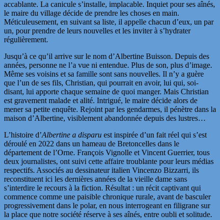
accablante. La canicule s’installe, implacable. Inquiet pour ses aînés,
le maire du village décide de prendre les choses en main.
Méticuleusement, en suivant sa liste, il appelle chacun d’eux, un par
un, pour prendre de leurs nouvelles et les inviter à s’hydrater
régulièrement.
Jusqu’à ce qu’il arrive sur le nom d’Albertine Buisson. Depuis des
années, personne ne l’a vue ni entendue. Plus de son, plus d’image.
Même ses voisins et sa famille sont sans nouvelles. Il n’y a guère
que l’un de ses fils, Christian, qui pourrait en avoir, lui qui, soi-
disant, lui apporte chaque semaine de quoi manger. Mais Christian
est gravement malade et alité. Intrigué, le maire décide alors de
mener sa petite enquête. Rejoint par les gendarmes, il pénètre dans la
maison d’Albertine, visiblement abandonnée depuis des lustres…
L’histoire d’
Albertine a disparu
est inspirée d’un fait réel qui s’est
déroulé en 2022 dans un hameau de Bretoncelles dans le
département de l’Orne. François Vignolle et Vincent Guerrier, tous
deux journalistes, ont suivi cette affaire troublante pour leurs médias
respectifs. Associés au dessinateur italien Vincenzo Bizzarri, ils
reconstituent ici les dernières années de la vieille dame sans
s’interdire le recours à la fiction. Résultat : un récit captivant qui
commence comme une paisible chronique rurale, avant de basculer
progressivement dans le polar, en nous interrogeant en filigrane sur
la place que notre société réserve à ses aînés, entre oubli et solitude.