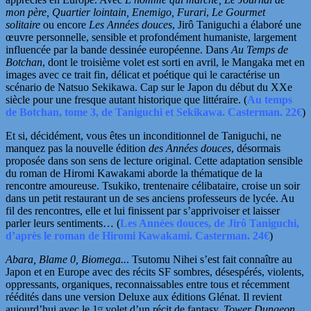
mon père, Quartier lointain, Enemigo, Furari
,
Le Gourmet
solitaire
ou encore
Les Années douces
, Jirô Taniguchi a élaboré
une
œuvre personnelle, sensible et profondément humaniste, largement
influencée par la bande dessinée européenne. Dans
Au Temps de
Botchan
, dont le troisième volet est sorti en avril, le Mangaka met en
images avec ce trait fin, délicat et poétique qui le caractérise un
scénario de Natsuo Sekikawa. Cap sur le Japon du début du XXe
siècle pour une fresque autant historique que littéraire.
(
Au temps
de Botchan, tome 3, de Taniguchi et Sekikawa. Casterman. 22€
)
Et si, décidément, vous êtes un inconditionnel de Taniguchi, ne
manquez pas la nouvelle édition
des Années douces
, désormais
proposée dans son sens de lecture original. Cette adaptation sensible
du roman de Hiromi Kawakami aborde la
thématique de la
rencontre amoureuse. Tsukiko, trentenaire célibataire, croise un soir
dans un petit restaurant un de ses anciens professeurs de lycée. Au
fil des rencontres, elle et lui finissent par s’apprivoiser et laisser
parler leurs sentiments…
(
Les Années douces, de Jirô Taniguchi,
d’après le roman de Hiromi Kawakami. Casterman. 24€
)
Abara, Blame 0, Biomega..
. Tsutomu Nihei
s’est fait connaître au
Japon et en Europe avec des récits SF sombres, désespérés, violents,
oppressants, organiques, reconnaissables entre tous et récemment
réédités dans une version Deluxe
aux éditions Glénat. Il revient
aujourd’hui avec le 1ᵉʳ volet d’un récit de
fantasy,
Tower Dungeon
,