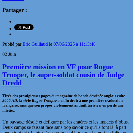
Partager :
Publié par
Eric Guillaud
le
07/06/2025 à 11:13:48
02
Juin
Première mission en VF pour Rogue
Trooper, le super-soldat cousin de Judge
Dredd
Tirée des prestigieuses pages du magazine de bande dessinée anglais culte
2000 AD
, la série
Rogue Trooper
a enfin droit à une première traduction
française, sans que son propos violemment antimilitariste n’en perde une
miette…
Un paysage désolé et défiguré par les cratères et les impacts d’obus.
Deux camps se faisant face sans trop savoir ce qu’ils font là, à part
tuer à tout prix l’autre. Avec pour seul horizon : la mort, la folie ou