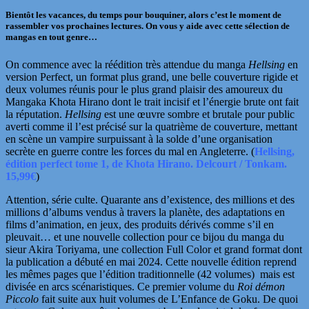
Bientôt les vacances,
du temps pour bouquiner, alors c’est le moment de
rassembler vos prochaines lectures. On vous y aide avec cette sélection de
mangas
en tout genre…
On commence avec la réédition très attendue du manga
Hellsing
en
version Perfect, un format plus grand, une belle couverture rigide et
deux volumes réunis pour le plus grand plaisir des amoureux du
Mangaka Khota Hirano dont le trait incisif et l’énergie brute ont fait
la réputation.
Hellsing
est une
œuvre
sombre et brutale pour public
averti
comme il l’est précisé sur la quatrième de couverture, mettant
en scène un vampire surpuissant à la solde d’une organisation
secrète en guerre contre les forces du mal en Angleterre. (
Hellsing,
édition perfect tome 1, de Khota Hirano. Delcourt / Tonkam.
15,99€
)
Attention, série culte. Quarante ans d’existence, des millions et des
millions d’albums vendus à travers la planète, des adaptations en
films d’animation, en jeux, des produits dérivés comme s’il en
pleuvait… et une nouvelle collection pour ce bijou du manga du
sieur Akira
Toriyama, une collection Full Color et grand format dont
la publication a débuté en mai 2024. Cette nouvelle édition reprend
les mêmes pages que l’édition traditionnelle (42 volumes) mais est
divisée en arcs
scénaristiques. Ce premier volume du
Roi démon
Piccolo
fait suite aux huit volumes de L’Enfance de Goku. De quoi