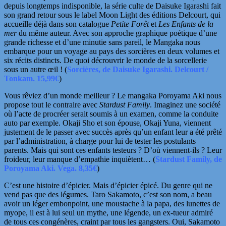
depuis longtemps indisponible, la série culte de Daisuke Igarashi fait
son grand retour sous le label Moon Light des éditions Delcourt, qui
accueille déjà dans son catalogue
Petite Forêt
et
Les Enfants de la
mer
du même auteur. Avec son approche graphique poétique d’une
grande richesse et d’une
minutie sans pareil, le Mangaka nous
embarque pour un voyage au pays des sorcières en deux volumes et
six récits distincts. De quoi décrouvrir le monde de la sorcellerie
sous un autre œil !
(
Sorcières, de Daisuke Igarashi. Delcourt /
Tonkam. 15,99€
)
Vous rêviez d’un monde meilleur ? Le mangaka Poroyama Aki nous
propose tout le contraire avec
Stardust Family
. Imaginez une société
où l’acte de procréer serait soumis à un examen, comme la conduite
auto par exemple. Okaji Sho et son épouse,
Okaji Yuna, viennent
justement de le passer avec succès après qu’un enfant leur a été prêté
par l’administration, à charge pour lui de tester les postulants
parents. Mais qui sont ces enfants testeurs ? D’où viennent-ils ? Leur
froideur, leur manque d’empathie inquiètent… (
Stardust Family, de
Poroyama Aki. Vega. 8,35€
)
C’est une histoire d’épicier. Mais d’épicier épicé. Du genre qui ne
vend pas que des légumes. Taro Sakamoto, c’est son nom, a beau
avoir un léger embonpoint, une moustache à la papa, des lunettes de
myope, il est à lui seul un mythe, une légende, un ex-tueur admiré
de tous ces congénères, craint par tous les gangsters. Oui, Sakamoto