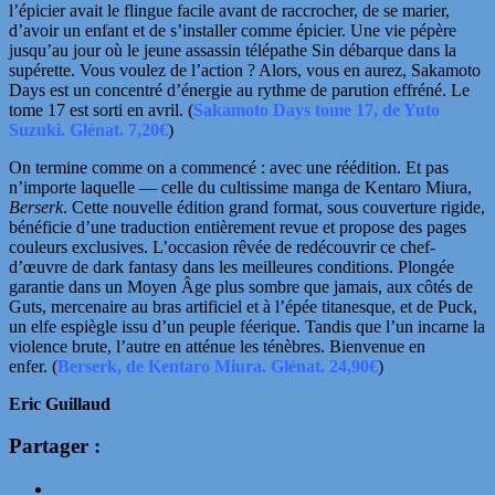
l’épicier avait le flingue facile
avant de raccrocher, de se marier,
d’avoir un enfant et de s’installer comme épicier. Une vie pépère
jusqu’au jour où le jeune
assassin télépathe Sin débarque dans la
supérette. Vous voulez de l’action ? Alors, vous en aurez, Sakamoto
Days est un concentré d’énergie au rythme de parution effréné. Le
tome 17 est sorti en avril. (
Sakamoto Days tome 17, de Yuto
Suzuki. Glénat. 7,20€
)
On termine comme on a commencé : avec une réédition. Et pas
n’importe laquelle — celle du cultissime manga de Kentaro Miura,
Berserk
. Cette nouvelle édition grand format, sous couverture rigide,
bénéficie d’une traduction entièrement revue et propose des pages
couleurs exclusives. L’occasion rêvée de redécouvrir ce chef-
d’œuvre de dark fantasy dans les meilleures conditions. Plongée
garantie dans un Moyen Âge plus sombre que jamais, aux côtés de
Guts, mercenaire au bras artificiel et à l’épée titanesque, et de Puck,
un elfe espiègle issu d’un peuple féerique. Tandis que l’un incarne la
violence brute, l’autre en atténue les ténèbres. Bienvenue en
enfer. (
Berserk, de Kentaro Miura. Glénat. 24,90€
)
Eric Guillaud
Partager :