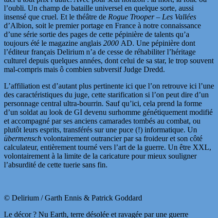
l’oubli. Un champ de bataille universel en quelque sorte, aussi
insensé que cruel. Et le théâtre de
Rogue Trooper – Les Vallées
d’Albion, soit le premier portage en France à notre connaissance
d’une série sortie des pages de cette pépinière de talents qu’a
toujours été le magazine anglais
2000
AD. Une pépinière dont
l’éditeur français Delirium n’a de cesse de réhabiliter l’héritage
culturel depuis quelques années, dont celui de sa star, le trop souvent
mal-compris mais ô combien subversif Judge Dredd.
L’affiliation est d’autant plus pertinente ici que l’on retrouve ici l’une
des caractéristiques du juge, cette starification si l’on peut dire d’un
personnage central ultra-bourrin. Sauf qu’ici, cela prend la forme
d’un soldat au look de GI devenu surhomme génétiquement modifié
et accompagné par ses anciens camarades tombés au combat, ou
plutôt leurs esprits, transférés sur une puce (!) informatique. Un
übermensch
volontairement outrancier par sa froideur et son côté
calculateur, entièrement tourné vers l’art de la guerre. Un être XXL,
volontairement à la limite de la caricature pour mieux souligner
l’absurdité de cette tuerie sans fin.
© Delirium / Garth Ennis & Patrick Goddard
Le décor ? Nu Earth, terre désolée et ravagée par une guerre