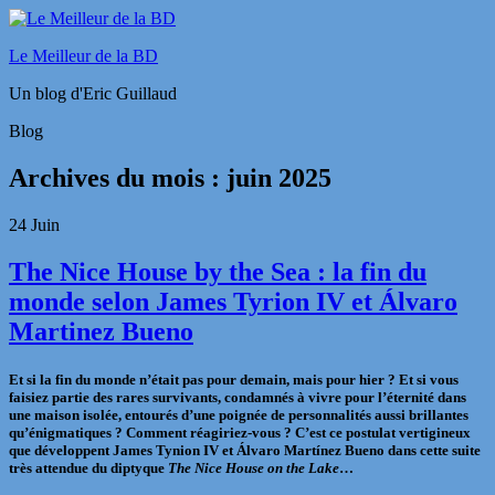
Le Meilleur de la BD
Un blog d'Eric Guillaud
Blog
Archives du mois :
juin 2025
24
Juin
The Nice House by the Sea : la fin du
monde selon James Tyrion IV et Álvaro
Martinez Bueno
Et si la fin du monde n’était pas pour demain, mais pour hier ? Et si vous
faisiez partie des rares survivants, condamnés à vivre pour l’éternité dans
une maison isolée, entourés d’une poignée de personnalités aussi brillantes
qu’énigmatiques ? Comment réagiriez-vous ? C’est ce postulat vertigineux
que développent James Tynion IV et Álvaro Martínez Bueno dans cette suite
très attendue du diptyque
The Nice House on the Lake
…