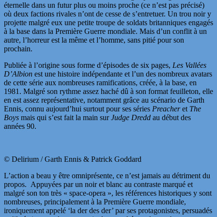
éternelle dans un futur plus ou moins proche (ce n’est pas précisé)
où deux factions rivales n’ont de cesse de s’entretuer. Un trou noir y
projette malgré eux une petite troupe de soldats britanniques engagés
à la base dans la Première Guerre mondiale. Mais d’un conflit à un
autre, l’horreur est la même et l’homme, sans pitié pour son
prochain.
Publiée à l’origine sous forme d’épisodes de six pages,
Les Vallées
D’Albion
est une histoire indépendante et l’un des nombreux avatars
de cette série aux nombreuses ramifications, créée, à la base, en
1981. Malgré son rythme assez haché dû à son format feuilleton, elle
en est assez représentative, notamment grâce au scénario de Garth
Ennis, connu aujourd’hui surtout pour ses séries
Preacher
et
The
Boys
mais qui s’est fait la main sur
Judge Dredd
au début des
années 90.
© Delirium / Garth Ennis & Patrick Goddard
L’action a beau y être omniprésente, ce n’est jamais au détriment du
propos.
Appuyées par un noir et blanc au contraste marqué et
malgré son ton très « space-opera », les références historiques y sont
nombreuses, principalement à la Première Guerre mondiale,
ironiquement appelé ‘la der des der’ par ses protagonistes, persuadés