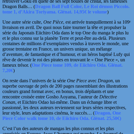
retrouver Goku en quête de ses sept boules de cristal, les fameuses
Dragon Balls… (
Dragon Ball Full Color, Le Roi démon Piccolo.
tome 1, d’Akira Toriyama. Glénat. 14,95€ le volume
)
Une autre série culte,
One Pièce
, est arrivée tranquillement à sa
109ᵉ
livraison en avril. De quoi nous faire tourner la tête et propulser la
série
du Japonais Eiichiro Oda dans le top One du manga le plus lu
et le plus connu sur la planète Terre et peut-être au-delà. Plusieurs
centaines de
millions d’exemplaires vendus à travers le monde, une
grosse trentaine en France, un univers unique, un mélange
d’aventure, de fantastique et
d’humour, et un héros baptisé Lufy qui
rêve de devenir le roi des pirates en trouvant le « One Piece », un
fameux trésor. (
One Piece tome 109, de Eiichiro Oda. Glénat.
7,20€
)
On reste dans l’univers de la série
One Piece
avec
Dragon
, un
superbe ouvrage de près de 200 pages rassemblant des illustrations
couleurs grand format avec, en bonus,
trois dépliants et une
rencontre croisée entre Gosho Aoyama, l’auteur de
Détective
Conan
, et Eiichiro Odao lui-même. Dans un échange libre et
passionné, les deux auteurs reviennent sur leurs séries respectives,
leur style, leurs adaptations cinéma, le succès…
(
Dragon, One
Piece Color walk tome 10, d
e Eiichiro Oda. Glénat. 25,50€)
C’est l’un des auteurs de mangas les plus connus et les plus
appréciés en Europe. Avec
L’homme qui marche, Le Journal de