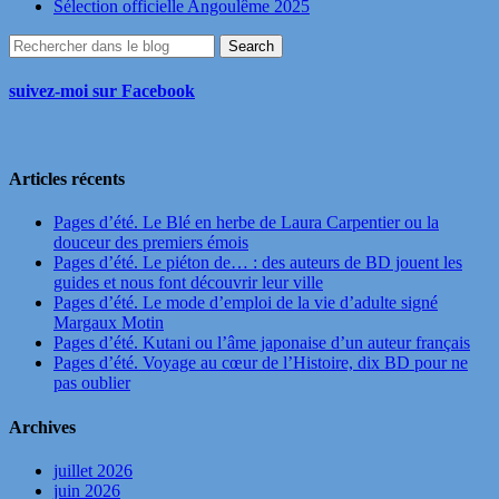
Sélection officielle Angoulême 2025
suivez-moi sur Facebook
Articles récents
Pages d’été. Le Blé en herbe de Laura Carpentier ou la
douceur des premiers émois
Pages d’été. Le piéton de… : des auteurs de BD jouent les
guides et nous font découvrir leur ville
Pages d’été. Le mode d’emploi de la vie d’adulte signé
Margaux Motin
Pages d’été. Kutani ou l’âme japonaise d’un auteur français
Pages d’été. Voyage au cœur de l’Histoire, dix BD pour ne
pas oublier
Archives
juillet 2026
juin 2026