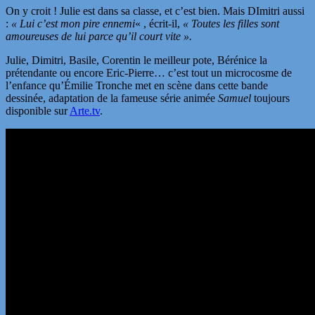
On y croit ! Julie est dans sa classe, et c’est bien. Mais DImitri aussi
:
« Lui c’est mon pire ennemi
« , écrit-il,
« Toutes les filles sont
amoureuses de lui parce qu’il court vite ».
Julie, Dimitri, Basile, Corentin le meilleur pote, Bérénice la
prétendante ou encore Eric-Pierre… c’est tout un microcosme de
l’enfance qu’Émilie Tronche met en scène dans cette bande
dessinée, adaptation de la fameuse série animée
Samuel
toujours
disponible sur
Arte.tv
.