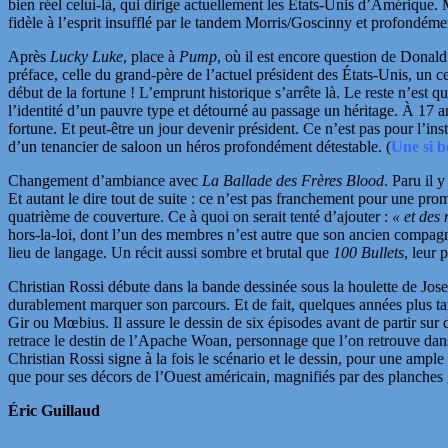
bien réel celui-là, qui dirige actuellement les États-Unis d’Amérique.
fidèle à l’esprit insufflé par le tandem Morris/Goscinny et profondéme
Après
Lucky Luke
, place à
Pump
, où il est encore question de Donald
préface, celle du grand-père de l’actuel président des États-Unis, un c
début de la fortune ! L’emprunt historique s’arrête là. Le reste n’es
l’identité d’un pauvre type et détourné au passage un héritage. À 17 an
fortune. Et peut-être un jour devenir président. Ce n’est pas pour l’i
d’un tenancier de saloon un héros profondément détestable. (
Une si b
Changement d’ambiance avec
La Ballade des Frères Blood
. Paru il 
Et autant le dire tout de suite : ce n’est pas franchement pour une pr
quatrième de couverture. Ce à quoi on serait
tenté d’ajouter :
« et des
hors-la-loi, dont l’un des membres n’est autre que son ancien compa
lieu de langage.
Un récit aussi sombre et brutal que
100 Bullets
, leur 
Christian Rossi débute dans la bande dessinée sous la houlette de
Jose
durablement marquer son parcours. Et de fait, quelques années plus tard
Gir ou Mœbius
. Il assure le dessin de six épisodes avant de partir sur
retrace le destin de l’Apache Woan, personnage que l’on retrouve dan
Christian Rossi signe à la fois le scénario et le dessin, pour une ampl
que pour ses décors de l’Ouest américain, magnifiés par des planches 
Éric Guillaud