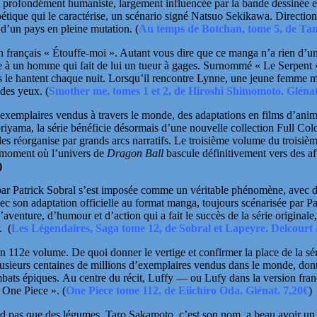
e et profondément humaniste, largement influencée par la bande dessiné
poétique qui le caractérise, un scénario signé
Natsuo Sekikawa
. Directio
ls d’un pays en pleine mutation.
(
Au temps de Botchan, tome 5, de Tan
n français « Étouffe-moi ». Autant vous dire que ce manga n’a rien d’u
 à un homme qui fait de lui un tueur à gages. Surnommé « Le Serpent », 
s le hantent chaque nuit. Lorsqu’il rencontre Lynne, une jeune femme m
n des yeux.
(
Smother me, tomes 1 et 2, de Hiroshi Shimomoto. Glénat
s d’exemplaires vendus à travers le monde, des adaptations en films d’an
oriyama
, la série bénéficie désormais d’une nouvelle collection Full Co
es réorganise par grands arcs narratifs. Le troisième volume du troisièm
 moment où l’univers de
Dragon Ball
bascule définitivement vers des af
)
par
Patrick Sobral
s’est imposée comme un véritable phénomène, avec des
ec son adaptation officielle au format manga, toujours scénarisée par Pa
aventure, d’humour et d’action qui a fait le succès de la série origina
r.
(
Les Légendaires, Saga tome 12, de Sobral et Lapeyre. Delcourt
n 112e volume. De quoi donner le vertige et confirmer la place de la sér
usieurs centaines de millions d’exemplaires vendus dans le monde, dont 
mbats
épiques. Au centre du récit, Luffy — ou Lufy dans la version fran
 « One Piece ».
(
One Piece tome 112, de Eiichiro Oda. Glénat. 7,20€
)
end pas que des légumes. Taro Sakamoto, c’est son nom, a beau avoir un