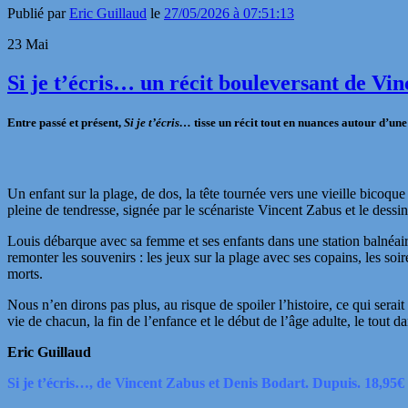
Publié par
Eric Guillaud
le
27/05/2026 à 07:51:13
23
Mai
Si je t’écris… un récit bouleversant de Vi
Entre passé et présent,
Si je t’écris…
tisse un récit tout en nuances autour d’une
Un enfant sur la plage, de dos, la tête tournée vers une vieille bicoq
pleine de tendresse, signée par le scénariste
Vincent Zabus
et le dessi
Louis débarque avec sa femme et ses enfants dans une station balnéaire
remonter les souvenirs : les jeux sur la plage avec ses copains, les soiré
morts.
Nous n’en dirons pas plus, au risque de spoiler l’histoire, ce qui serai
vie de chacun, la fin de l’enfance et le début de l’âge adulte, le tout
da
Eric Guillaud
Si je t’écris…, de Vincent Zabus et Denis Bodart. Dupuis. 18,95€