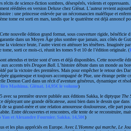
 récits de science-fiction sombres, désespérés, violents et oppressants
mment rééditées en version Deluxe chez
Glénat
. L’auteur revient
aujourd
histoire : une princesse enlevée par un nécromancien maléfique et enfermé
ième tome est sorti en mars, tandis que le quatrième est déjà annoncé pou
 Cette nouvelle édition grand format, sous couverture rigide, bénéficie 
garantie
dans un Moyen Âge plus sombre que jamais, aux côtés
de Guts
ne la violence brute, l’autre vient en atténuer les ténèbres. Imaginée pa
tome, sorti ce mois-ci, réunit les tomes 9 et 10 de l’édition originale.
(
sont attendus et treize sont d’ores et déjà disponibles. Cette nouvelle é
 aux accents très
Dragon Ball
. L’histoire débute dans un monde au bor
 soldé par la victoire des premières. Mais pour empêcher le retour des Da
 épée gigantesque et toujours accompagné de Plue, une étrange petite 
inelle Demon Card dans un récit d’aventure généreux, dynamique et résol
Hiro Mashima. Glénat. 14,95€ le volume
)
25 avec sa première œuvre publiée aux éditions
Sakka
, le diptyque
The 
rice déployant une grande délicatesse, aussi bien dans le dessin que dans
uil de sa grand-mère et une relation amoureuse douloureuse, elle part p
bite. Entre découvertes et rencontres, elle tente de se reconstruire, mai
 Yan et Alexandre Fournier. Sakka. 14,50€
)
nus et les plus appréciés en Europe. Avec
L’Homme qui marche
,
Le Jou