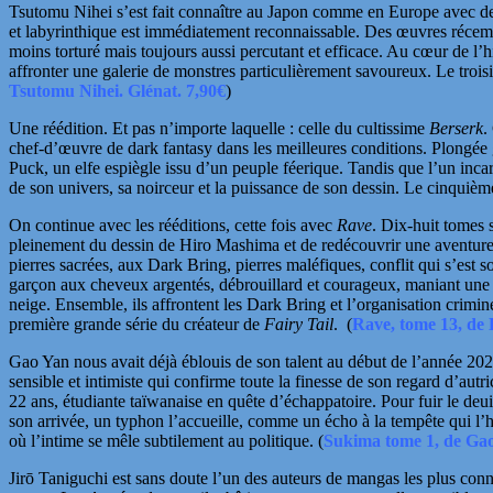
Tsutomu Nihei
s’est fait connaître au Japon comme en Europe avec des
et labyrinthique est immédiatement reconnaissable. Des œuvres réce
moins torturé mais toujours aussi percutant et efficace. Au cœur de l’
affronter une galerie de monstres particulièrement savoureux. Le trois
Tsutomu Nihei. Glénat. 7,90€
)
Une réédition. Et pas n’importe laquelle : celle du cultissime
Berserk
.
chef-d’œuvre de dark fantasy dans les meilleures conditions.
Plongée 
Puck, un elfe espiègle issu d’un peuple féerique. Tandis que l’un incar
de son univers, sa noirceur et la puissance de son dessin. Le cinquième 
On continue avec les rééditions, cette fois avec
Rave
. Dix-huit tomes 
pleinement du dessin de
Hiro Mashima
et de redécouvrir une aventure
pierres sacrées, aux Dark Bring, pierres maléfiques, conflit qui s’est
garçon aux cheveux argentés, débrouillard et courageux, maniant une
neige. Ensemble, ils affrontent les Dark Bring et l’organisation crim
première grande série du créateur de
Fairy Tail
.
(
Rave, tome 13, de 
Gao Yan
nous avait déjà éblouis de son talent au début de l’année 20
sensible et intimiste qui confirme toute la finesse de son regard d’aut
22 ans, étudiante taïwanaise en quête d’échappatoire. Pour fuir le de
son arrivée, un typhon l’accueille, comme un écho à la tempête qui l’ha
où l’intime se mêle subtilement au politique.
(
Sukima tome 1, de Gao
Jirō Taniguchi
est sans doute l’un des auteurs de mangas les plus con