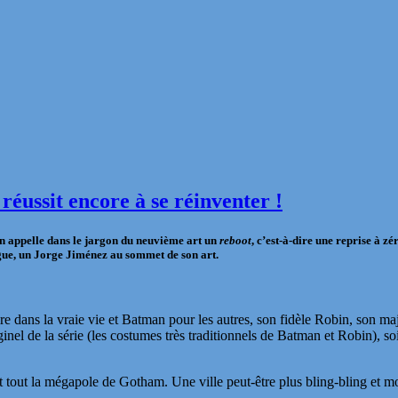
ussit encore à se réinventer !
l’on appelle dans le jargon du neuvième art un
reboot
, c’est-à-dire une reprise à z
ogue, un Jorge Jiménez au sommet de son art.
ire dans la vraie vie et Batman pour les autres, son fidèle Robin, son m
riginel de la série (les costumes très traditionnels de Batman et Robin),
ant tout la mégapole de Gotham. Une ville peut-être plus bling-bling et 