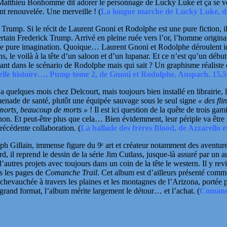
Matthieu Bonhomme dit adorer le personnage de Lucky Luke et ça se vérif
nt renouvelée. Une merveille ! (
La longue marche de Lucky Luke, 
 Trump. Si le récit de
Laurent Gnoni
et
Rodolphe
est une pure fiction, i
ertain
Frederick Trump
. Arrivé en pleine ruée vers l’or, l’homme origi
t que pure imagination. Quoique…
Laurent Gnoni
et
Rodolphe
déroulent i
s, le voilà à la tête d’un saloon et d’un lupanar. Et ce n’est qu’un déb
nstant dans le scénario de Rodolphe mais qui sait ? Un
graphisme réaliste 
elle histoire…, Pump tome 2, de Gnoni et Rodolphe. Anspach. 15,
y a quelques mois chez Delcourt, mais toujours bien installé en librairie
omenade de santé, plutôt une équipée sauvage sous le seul signe
« des fli
 morts, beaucoup de morts »
!
Il est ici question de la quête de trois g
gnon. Et peut-être plus que cela… Bien évidemment, leur périple va êt
précédente collaboration
.
(
La ballade des frères Blood, de Azzarello e
ph Gillain
, immense figure du
9ᵉ art
et créateur notamment des aventu
, il reprend le dessin de la série
Jim Cutlass
, jusque-là assuré par un 
 d’autres projets avec toujours dans un coin de la tête le western. Il y re
s les pages de
Comanche Trail
. Cet album est d’ailleurs présenté comm
e chevauchée à travers les plaines et les montagnes de l’Arizona, portée 
grand format, l’album mérite largement le détour… et l’achat.
(
Comanch