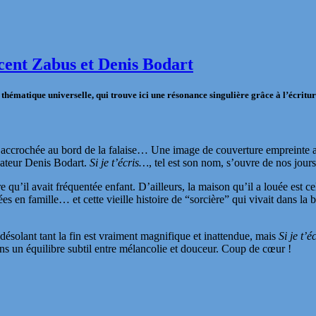
ncent Zabus et Denis Bodart
 thématique universelle, qui trouve ici une résonance singulière grâce à l’écritu
ue accrochée au bord de la falaise… Une image de couverture empreinte a
nateur
Denis Bodart
.
Si je t’écris…
, tel est son nom, s’ouvre de nos jours
 qu’il avait fréquentée enfant. D’ailleurs, la maison qu’il a louée est c
es en famille… et cette vieille histoire de “sorcière” qui vivait dans la b
t désolant tant la fin est vraiment magnifique et inattendue, mais
Si je t’
ns un équilibre subtil entre mélancolie et douceur. Coup de cœur !