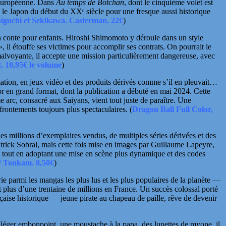
e européenne. Dans
Au temps de Botchan
, dont le cinquième volet est
n le Japon du début du
XXᵉ
siècle pour une fresque aussi historique
iguchi et Sekikawa. Casterman. 22€
)
n conte pour enfants.
Hiroshi Shimomoto
y déroule dans un style
il étouffe ses victimes pour accomplir ses contrats. On pourrait le
alvoyante, il accepte une mission particulièrement dangereuse, avec
. 10,95€ le volume
)
imation, en jeux vidéo et des produits dérivés comme s’il en pleuvait…
lor en grand format, dont la publication a débuté en mai 2024. Cette
e arc, consacré aux Saiyans, vient tout juste de paraître. Une
frontements toujours plus spectaculaires.
(
Dragon Ball Full Color,
 millions d’exemplaires vendus, de multiples séries dérivées et des
trick Sobral, mais cette fois mise en images par
Guillaume Lapeyre
,
le, tout en adoptant une mise en scène plus dynamique et des codes
 / Tonkam. 8,50€
)
ie parmi les mangas les plus lus et les plus populaires de la planète —
plus d’une trentaine de millions en France. Un succès colossal porté
çaise historique — jeune pirate au chapeau de paille, rêve de devenir
 léger embonpoint, une moustache à la papa, des lunettes de myope, il