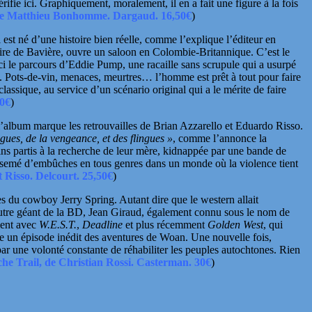
ie ici. Graphiquement, moralement, il en a fait une figure à la fois
de Matthieu Bonhomme. Dargaud. 16,50€
)
l est né d’une histoire bien réelle, comme l’explique l’éditeur en
naire de Bavière, ouvre un saloon en Colombie-Britannique. C’est le
ci le parcours d’Eddie Pump, une racaille sans scrupule qui a usurpé
ut. Pots-de-vin, menaces, meurtres… l’homme est prêt à tout pour faire
classique, au service d’un scénario original qui a le mérite de faire
50€
)
, l’album marque les retrouvailles de
Brian Azzarello
et
Eduardo Risso.
ngues, de la vengeance, et des flingues »
, comme l’annonce la
amins partis à la recherche de leur mère, kidnappée par une bande de
re semé d’embûches en tous genres dans un
monde où la violence tient
t Risso. Delcourt. 25,50€
)
res du cowboy
Jerry Spring
. Autant dire que le western allait
autre géant de la BD,
Jean Giraud
, également connu sous le nom de
vient avec
W.E.S.T.
,
Deadline
et plus récemment
Golden West
, qui
e un épisode inédit des aventures de Woan. Une nouvelle fois,
par une volonté constante de réhabiliter les peuples autochtones. Rien
e Trail, de Christian Rossi. Casterman. 30€
)