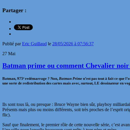
Partager :
Publié par
Eric Guillaud
le
28/05/2026 à 07:56:37
27
Mai
Batman prime ou comment Chevalier noir ré
Batman,
975ᵉ
redémarrage ? Non,
Batman Prime
n’est pas tout à fait ce que 
une sorte de redistribution des cartes mais avec, surtout, LE dessinateur en v
Ils sont tous là, ou presque : Bruce Wayne bien sûr, playboy milliarda
Présents mais plus ou moins différents, soit très proches de l’esprit o
flic).
Sauf que finalement, le premier rôle de cette nouvelle série, c’est av
Une ville pour laquelle beaucoup sont prêts à tuer père et mère.