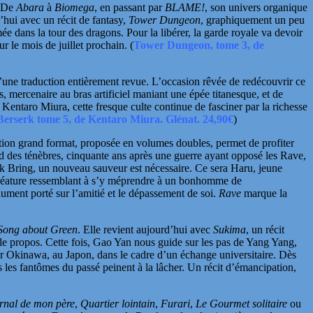
. De
Abara
à
Biomega
, en passant par
BLAME!
, son univers organique
’hui avec un récit de fantasy,
Tower Dungeon
, graphiquement un peu
e dans la tour des dragons. Pour la libérer, la garde royale va devoir
r le mois de juillet prochain.
(
Tower Dungeon, tome 3, de
d’une traduction entièrement revue. L’occasion rêvée de redécouvrir ce
, mercenaire au bras artificiel maniant une épée titanesque, et de
r
Kentaro Miura
, cette fresque culte continue de fasciner par la richesse
Berserk tome 5, de Kentaro Miura. Glénat. 24,90€
)
dition grand format, proposée en volumes doubles, permet de profiter
d des ténèbres, cinquante ans après une guerre ayant opposé les Rave,
rk Bring,
un nouveau sauveur est nécessaire. Ce sera Haru, jeune
créature ressemblant à s’y méprendre à un bonhomme de
ument porté sur l’amitié et le dépassement de soi.
Rave
marque la
Song about Green
. Elle revient aujourd’hui avec
Sukima
, un récit
 le propos.
Cette fois, Gao Yan
nous guide sur les pas de Yang Yang,
our Okinawa, au Japon, dans le cadre d’un échange universitaire. Dès
s les fantômes du passé peinent à la lâcher. Un récit d’émancipation,
rnal de mon père
,
Quartier lointain
,
Furari
,
Le Gourmet solitaire
ou