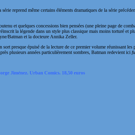
 série reprend même certains éléments dramatiques de la série précédente
outenu et quelques concessions bien pensées (une pleine page de combat
inscrit la légende dans un style plus classique mais moins torturé et p
yne/Batman et la docteure Annika Zeller.
n sort presque épuisé de la lecture de ce premier volume réunissant les p
s après plusieurs années particulièrement sombres, Batman redevient ici
f
orge Jiménez. Urban Comics. 18,50 euros