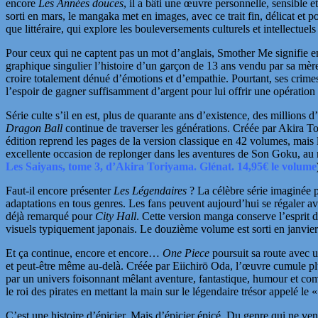
encore
Les Années douces
, il a bâti une œuvre personnelle, sensibl
sorti en mars, le mangaka met en
images, avec ce trait fin, délicat et 
que littéraire, qui explore les bouleversements culturels et intellectue
Pour ceux qui ne captent pas un mot d’anglais,
Smother Me
signifie e
graphique singulier l’histoire d’un garçon de 13 ans vendu par sa mère
croire totalement dénué d’émotions et d’empathie. Pourtant,
ses crime
l’espoir de gagner suffisamment d’argent pour lui offrir une opératio
Série culte s’il en est, plus de quarante ans d’existence, des million
Dragon Ball
continue de traverser les générations. Créée par
Akira T
édition reprend les pages de la version
classique en 42 volumes, mais l
excellente occasion de replonger dans les aventures de Son Goku, au
Les Saiyans, tome 3, d’Akira Toriyama. Glénat. 14,95€ le volume
Faut-il encore présenter
Les Légendaires
? La célèbre série imaginée 
adaptations en tous genres. Les fans peuvent aujourd’hui se régaler av
déjà remarqué pour
City Hall
. Cette version
manga conserve l’esprit d’
visuels typiquement japonais. Le douzième volume est sorti en janvie
Et ça continue, encore et encore…
One Piece
poursuit sa route avec u
et peut-être même au-delà. Créée par
Eiichirō Oda
, l’œuvre cumule pl
par un univers foisonnant mêlant aventure, fantastique, humour et co
le roi des pirates en mettant la main sur le légendaire trésor appelé le
C’est une histoire d’épicier. Mais d’épicier épicé. Du genre qui ne v