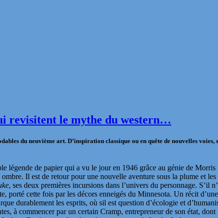
qui revisitent le mythe du western…
modables du neuvième art. D’inspiration classique ou en quête de nouvelles voies, 
ble légende de papier qui a vu le jour en 1946 grâce au génie de Morris
ombre. Il est de retour pour une nouvelle aventure sous la plume et l
uke
, ses deux premières incursions dans l’univers du personnage. S’il n’a
te, porté cette fois par les décors enneigés du Minnesota.
Un récit d’une
arque durablement les esprits, où sil est question d’écologie et d’human
tes, à commencer par un certain Cramp, entrepreneur de son état, dont 