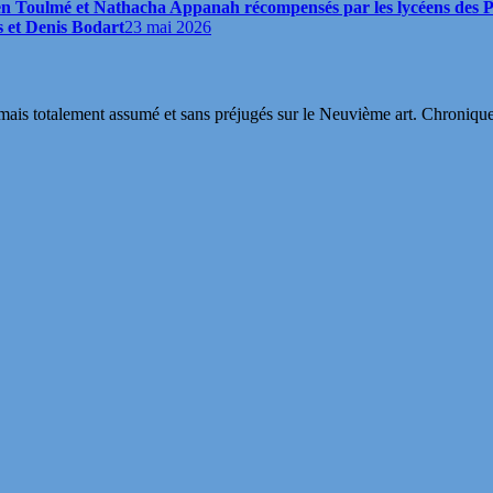
bien Toulmé et Nathacha Appanah récompensés par les lycéens des P
s et Denis Bodart
23 mai 2026
s totalement assumé et sans préjugés sur le Neuvième art. Chroniques, in