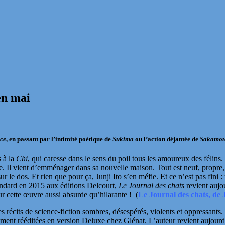
en mai
ce
, en passant par l’intimité poétique de
Sukima
ou l’action déjantée de
Sakamot
s à la
Chi
, qui caresse dans le sens du poil tous les amoureux des félins. 
. Il vient d’emménager dans sa nouvelle maison. Tout est neuf, propre,
 le dos. Et rien que pour ça, Junji Ito s’en méfie. Et ce n’est pas fini :
tandard en 2015 aux éditions
Delcourt
,
Le Journal des chats
revient aujo
ur cette œuvre aussi absurde qu’hilarante !
(
Le Journal des chats, de 
 récits de science-fiction sombres, désespérés, violents et oppressants
mment rééditées en version Deluxe chez
Glénat
. L’auteur revient
aujourd