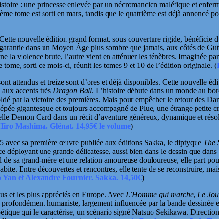
histoire : une princesse enlevée par un nécromancien maléfique et enfermé
ième tome est sorti en mars, tandis que le quatrième est déjà annoncé pou
 Cette nouvelle édition grand format, sous couverture rigide, bénéficie 
garantie
dans un Moyen Âge plus sombre que jamais, aux côtés
de Guts
ne la violence brute, l’autre vient en atténuer les ténèbres. Imaginée pa
tome, sorti ce mois-ci, réunit les tomes 9 et 10 de l’édition originale.
(
sont attendus et treize sont d’ores et déjà disponibles. Cette nouvelle é
 aux accents très
Dragon Ball
. L’histoire débute dans un monde au bor
 soldé par la victoire des premières. Mais pour empêcher le retour des Da
 épée gigantesque et toujours accompagné de Plue, une étrange petite 
inelle Demon Card dans un récit d’aventure généreux, dynamique et résol
Hiro Mashima. Glénat. 14,95€ le volume
)
25 avec sa première œuvre publiée aux éditions
Sakka
, le diptyque
The 
rice déployant une grande délicatesse, aussi bien dans le dessin que dans
uil de sa grand-mère et une relation amoureuse douloureuse, elle part p
bite. Entre découvertes et rencontres, elle tente de se reconstruire, mai
 Yan et Alexandre Fournier. Sakka. 14,50€
)
nus et les plus appréciés en Europe. Avec
L’Homme qui marche
,
Le Jou
e et profondément humaniste, largement influencée par la bande dessiné
poétique qui le caractérise, un scénario signé
Natsuo Sekikawa
. Directio