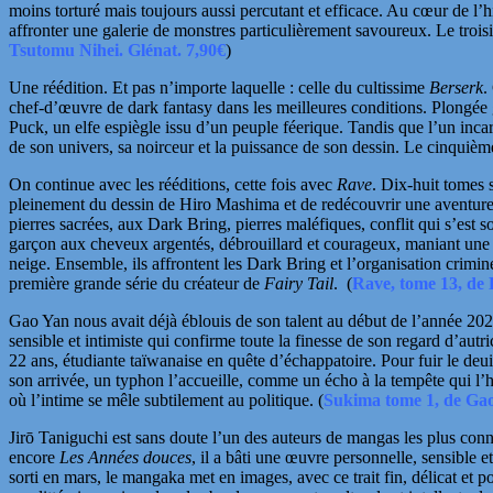
moins torturé mais toujours aussi percutant et efficace. Au cœur de l’
affronter une galerie de monstres particulièrement savoureux. Le trois
Tsutomu Nihei. Glénat. 7,90€
)
Une réédition. Et pas n’importe laquelle : celle du cultissime
Berserk
.
chef-d’œuvre de dark fantasy dans les meilleures conditions.
Plongée 
Puck, un elfe espiègle issu d’un peuple féerique. Tandis que l’un incar
de son univers, sa noirceur et la puissance de son dessin. Le cinquième 
On continue avec les rééditions, cette fois avec
Rave
. Dix-huit tomes 
pleinement du dessin de
Hiro Mashima
et de redécouvrir une aventure
pierres sacrées, aux Dark Bring, pierres maléfiques, conflit qui s’est
garçon aux cheveux argentés, débrouillard et courageux, maniant une
neige. Ensemble, ils affrontent les Dark Bring et l’organisation crim
première grande série du créateur de
Fairy Tail
.
(
Rave, tome 13, de 
Gao Yan
nous avait déjà éblouis de son talent au début de l’année 20
sensible et intimiste qui confirme toute la finesse de son regard d’aut
22 ans, étudiante taïwanaise en quête d’échappatoire. Pour fuir le de
son arrivée, un typhon l’accueille, comme un écho à la tempête qui l’ha
où l’intime se mêle subtilement au politique.
(
Sukima tome 1, de Gao
Jirō Taniguchi
est sans doute l’un des auteurs de mangas les plus con
encore
Les Années douces
, il a bâti une œuvre personnelle, sensibl
sorti en mars, le mangaka met en
images, avec ce trait fin, délicat et 