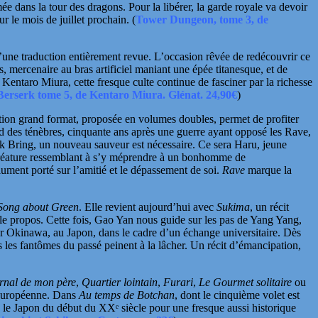
e dans la tour des dragons. Pour la libérer, la garde royale va devoir
r le mois de juillet prochain.
(
Tower Dungeon, tome 3, de
d’une traduction entièrement revue. L’occasion rêvée de redécouvrir ce
, mercenaire au bras artificiel maniant une épée titanesque, et de
r
Kentaro Miura
, cette fresque culte continue de fasciner par la richesse
Berserk tome 5, de Kentaro Miura. Glénat. 24,90€
)
dition grand format, proposée en volumes doubles, permet de profiter
d des ténèbres, cinquante ans après une guerre ayant opposé les Rave,
rk Bring,
un nouveau sauveur est nécessaire. Ce sera Haru, jeune
créature ressemblant à s’y méprendre à un bonhomme de
ument porté sur l’amitié et le dépassement de soi.
Rave
marque la
Song about Green
. Elle revient aujourd’hui avec
Sukima
, un récit
 le propos.
Cette fois, Gao Yan
nous guide sur les pas de Yang Yang,
our Okinawa, au Japon, dans le cadre d’un échange universitaire. Dès
s les fantômes du passé peinent à la lâcher. Un récit d’émancipation,
rnal de mon père
,
Quartier lointain
,
Furari
,
Le Gourmet solitaire
ou
e européenne. Dans
Au temps de Botchan
, dont le cinquième volet est
n le Japon du début du
XXᵉ
siècle pour une fresque aussi historique