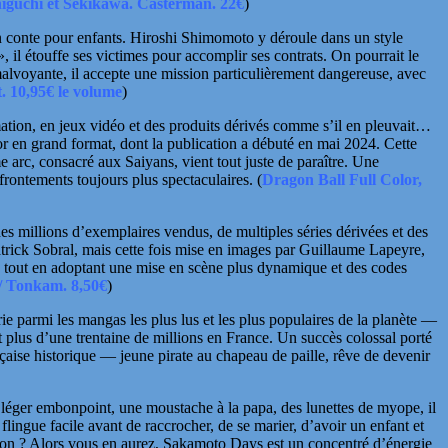
iguchi et Sekikawa. Casterman. 22€
)
n conte pour enfants.
Hiroshi Shimomoto
y déroule dans un style
il étouffe ses victimes pour accomplir ses contrats. On pourrait le
alvoyante, il accepte une mission particulièrement dangereuse, avec
. 10,95€ le volume
)
imation, en jeux vidéo et des produits dérivés comme s’il en pleuvait…
lor en grand format, dont la publication a débuté en mai 2024. Cette
e arc, consacré aux Saiyans, vient tout juste de paraître. Une
frontements toujours plus spectaculaires.
(
Dragon Ball Full Color,
 millions d’exemplaires vendus, de multiples séries dérivées et des
trick Sobral, mais cette fois mise en images par
Guillaume Lapeyre
,
le, tout en adoptant une mise en scène plus dynamique et des codes
 / Tonkam. 8,50€
)
ie parmi les mangas les plus lus et les plus populaires de la planète —
plus d’une trentaine de millions en France. Un succès colossal porté
çaise historique — jeune pirate au chapeau de paille, rêve de devenir
 léger embonpoint, une moustache à la papa, des lunettes de myope, il
 flingue facile
avant de raccrocher, de se marier, d’avoir un enfant et
ction ? Alors vous en aurez, Sakamoto Days est un concentré d’énergie