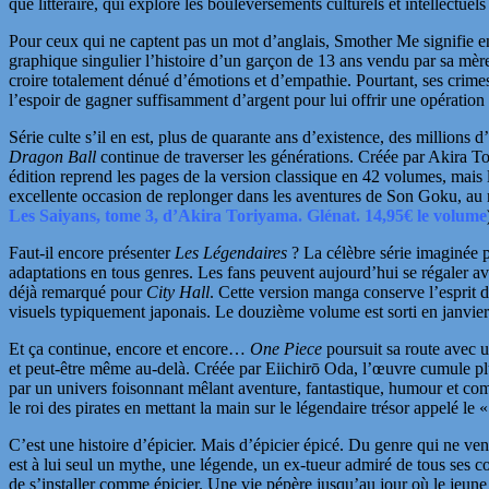
que littéraire, qui explore les bouleversements culturels et intellectue
Pour ceux qui ne captent pas un mot d’anglais,
Smother Me
signifie e
graphique singulier l’histoire d’un garçon de 13 ans vendu par sa mère
croire totalement dénué d’émotions et d’empathie. Pourtant,
ses crime
l’espoir de gagner suffisamment d’argent pour lui offrir une opératio
Série culte s’il en est, plus de quarante ans d’existence, des million
Dragon Ball
continue de traverser les générations. Créée par
Akira T
édition reprend les pages de la version
classique en 42 volumes, mais l
excellente occasion de replonger dans les aventures de Son Goku, au
Les Saiyans, tome 3, d’Akira Toriyama. Glénat. 14,95€ le volume
Faut-il encore présenter
Les Légendaires
? La célèbre série imaginée 
adaptations en tous genres. Les fans peuvent aujourd’hui se régaler av
déjà remarqué pour
City Hall
. Cette version
manga conserve l’esprit d’
visuels typiquement japonais. Le douzième volume est sorti en janvie
Et ça continue, encore et encore…
One Piece
poursuit sa route avec u
et peut-être même au-delà. Créée par
Eiichirō Oda
, l’œuvre cumule pl
par un univers foisonnant mêlant aventure, fantastique, humour et co
le roi des pirates en mettant la main sur le légendaire trésor appelé le
C’est une histoire d’épicier. Mais d’épicier épicé. Du genre qui ne v
est à lui seul un mythe, une légende, un ex-tueur admiré de tous ses co
de s’installer comme épicier. Une vie pépère
jusqu’au jour où le jeun