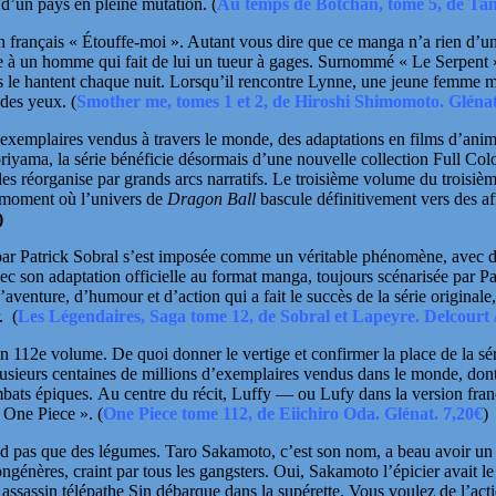
ls d’un pays en pleine mutation.
(
Au temps de Botchan, tome 5, de Tan
n français « Étouffe-moi ». Autant vous dire que ce manga n’a rien d’u
 à un homme qui fait de lui un tueur à gages. Surnommé « Le Serpent », 
s le hantent chaque nuit. Lorsqu’il rencontre Lynne, une jeune femme m
n des yeux.
(
Smother me, tomes 1 et 2, de Hiroshi Shimomoto. Glénat
s d’exemplaires vendus à travers le monde, des adaptations en films d’an
oriyama
, la série bénéficie désormais d’une nouvelle collection Full Co
es réorganise par grands arcs narratifs. Le troisième volume du troisièm
 moment où l’univers de
Dragon Ball
bascule définitivement vers des af
)
par
Patrick Sobral
s’est imposée comme un véritable phénomène, avec des
ec son adaptation officielle au format manga, toujours scénarisée par Pa
aventure, d’humour et d’action qui a fait le succès de la série origina
r.
(
Les Légendaires, Saga tome 12, de Sobral et Lapeyre. Delcourt
n 112e volume. De quoi donner le vertige et confirmer la place de la sér
usieurs centaines de millions d’exemplaires vendus dans le monde, dont 
mbats
épiques. Au centre du récit, Luffy — ou Lufy dans la version fran
 « One Piece ».
(
One Piece tome 112, de Eiichiro Oda. Glénat. 7,20€
)
end pas que des légumes. Taro Sakamoto, c’est son nom, a beau avoir un
ngénères, craint par tous les gangsters. Oui, Sakamoto l’épicier avait le
e assassin télépathe Sin débarque dans la supérette. Vous voulez de l’a