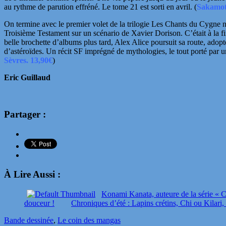
au rythme de parution effréné. Le tome 21 est sorti en avril. (
Sakamoto
On termine avec le premier volet de la trilogie Les Chants du Cygne n
Troisième Testament sur un scénario de Xavier Dorison. C’était à la fi
belle brochette d’albums plus tard, Alex Alice poursuit sa route, adop
d’astéroïdes. Un récit SF imprégné de mythologies, le tout
porté par 
Sèvres. 13,90€
)
Eric Guillaud
Partager :
À Lire Aussi :
Konami Kanata, auteure de la série « Ch
douceur !
Chroniques d’été : Lapins crétins, Chi ou Kilari
Bande dessinée
,
Le coin des mangas