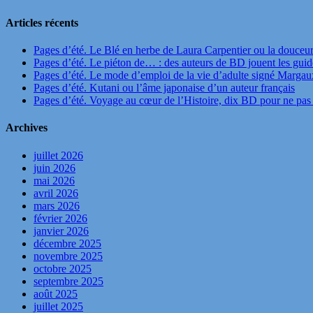
Articles récents
Pages d’été. Le Blé en herbe de Laura Carpentier ou la douceu
Pages d’été. Le piéton de… : des auteurs de BD jouent les guide
Pages d’été. Le mode d’emploi de la vie d’adulte signé Marga
Pages d’été. Kutani ou l’âme japonaise d’un auteur français
Pages d’été. Voyage au cœur de l’Histoire, dix BD pour ne pas 
Archives
juillet 2026
juin 2026
mai 2026
avril 2026
mars 2026
février 2026
janvier 2026
décembre 2025
novembre 2025
octobre 2025
septembre 2025
août 2025
juillet 2025