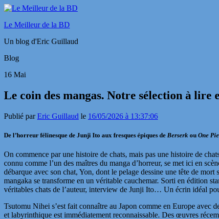
Le Meilleur de la BD
Un blog d'Eric Guillaud
Blog
16
Mai
Le coin des mangas. Notre sélection à lire 
Publié par
Eric Guillaud
le
16/05/2026 à 13:37:06
De l’horreur félinesque de Junji Ito aux fresques épiques de
Berserk
ou
One Pie
On commence par une histoire de chats, mais pas une histoire de chat
connu comme l’un des maîtres du manga d’horreur, se met ici en scène
débarque avec son chat, Yon, dont le pelage dessine une tête de mort sur
mangaka se transforme en un véritable cauchemar.
Sorti en édition s
véritables chats de l’auteur, interview de Junji Ito… Un écrin idéal po
Tsutomu Nihei
s’est fait connaître au Japon comme en Europe avec des
et labyrinthique est immédiatement reconnaissable. Des œuvres réce