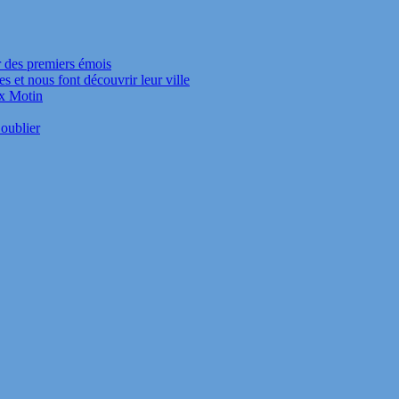
r des premiers émois
s et nous font découvrir leur ville
ux Motin
oublier