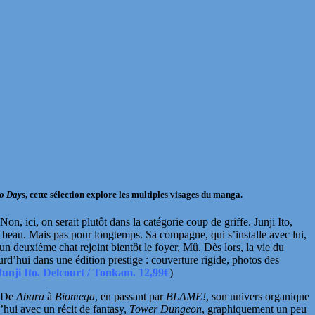
o Days
, cette sélection explore les multiples visages du manga.
Non, ici, on serait plutôt dans la catégorie coup de griffe.
Junji Ito
,
 beau. Mais pas pour longtemps. Sa compagne, qui s’installe avec lui,
 un deuxième chat rejoint bientôt le foyer, Mû. Dès lors, la vie du
urd’hui dans une
édition prestige : couverture rigide, photos des
Junji Ito. Delcourt / Tonkam. 12,99€
)
. De
Abara
à
Biomega
, en passant par
BLAME!
, son univers organique
’hui avec un récit de fantasy,
Tower Dungeon
, graphiquement un peu