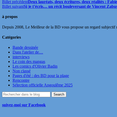
Billet précédent
Deux lauréats, deux écritures, deux réalités : Fa
Billet suivant
Si je t’écris… un récit bouleversant de Vincent Zabu
à propos
Depuis 2008, Le Meilleur de la BD vous propose un regard subjectif mai
Catégories
Bande dessinée
Dans l'atelier de…
interviews
Le coin des mangas
Les comics d'Olivier Badin
Non classé
Pages d'été : des BD pour la plage
Rencontre
Sélection officielle Angoulême 2025
suivez-moi sur Facebook