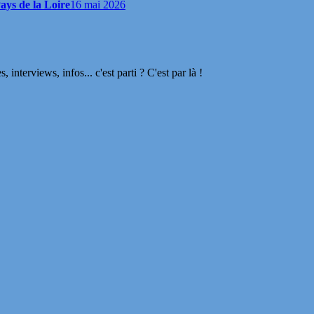
ays de la Loire
16 mai 2026
terviews, infos... c'est parti ? C'est par là !