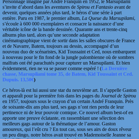
Personnage imaginé par André Franquin en 1952, le Marsupilami
s’invite d’abord dans les aventures de
Spirou et Fantasio
avant de
devenir, quelques années plus tard, le héros d’une série à part
entière. Paru en 1987, le premier album,
La Queue du Marsupilami
,
s’écoule à 600 000 exemplaires et consacre la naissance d’une
véritable icône de la bande dessinée. Quarante ans et trente-cinq
albums plus tard, alors qu’une
seconde adaptation
cinématographique vient de sortir dans les salles obscures de France
et de Navarre, Batem, toujours au dessin, accompagné d’un
nouveau duo de scénaristes, Kid Toussaint et Ced, nous embarquent
à nouveau pour le fin fond de la jungle palombienne où de sombres
malfrats ont été parachutés pour capturer un Marsupilami. Et bien
évidemment, rien ne va se passer comme espéré ! (
La Dernière
chasse, Marsupilami tome 35, de Batem, Kid Toussaint et Ced.
Dupuis. 13,50
€
)
Ce héros-là est lui aussi une star du neuvième art. Il s’appelle Gaston
et apparaît pour la première fois dans les pages du
Journal de Spirou
en 1957, toujours sous le crayon d’un certain André Franquin. Près
de soixante-dix ans plus tard, ses gags n’ont rien perdu de leur
pertinence ni de
leur pouvoir comique. Ce nouvel album best-of en
apporte une preuve éclatante, en rassemblant une sélection des
meilleurs gags autour de la thématique de l’amour. Gaston
amoureux, qui l’eût cru ? En tout cas, sous ses airs de doux rêveur
un peu dingo, notre héros avait trouvé en Mademoiselle Jeanne sa