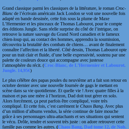
Grand classique parmi les classiques de la littérature, le roman
Croc-
Blanc
de l’écrivain américain Jack London se voit une nouvelle fois
adapté en bande dessinée, cette fois sous la plume de Maxe
L’Hermenier et les pinceaux de Thomas Labourot, pour le compte
des éditions Jungle.
Sans réelle surprise du côté de l’intrigue, on
retrouve la nature sauvage du Grand Nord canadien et le fameux
chien-loup qui, au contact des hommes, apprendra la soumission,
découvrira la brutalité des combats de chiens… avant de finalement
connaître l’affection et la liberté. Côté dessin, Thomas Labourot opte
pour un trait clair et fluide, d’une belle expressivité, soutenu par une
palette de couleurs douce qui accompagne avec justesse
l’atmosphère du récit.
(
Croc-Blanc, de L’Hermenier et Labourot.
Jungle. 14,95€
)
Le plus célèbre des papas poules du neuvième art a fait son retour en
octobre dernier avec une nouvelle fournée de gags le mettant en
scène dans sa vie quotidienne. Et quelle vie ! Avec quatre filles à la
maison et pas une mère à l’horizon, Dad doit tout gérer en solo.
Alors forcément, ça
peut parfois être
compliqué, voire très
compliqué. Et cette fois, c’est carrément le
Chaos Bang
. Avec plus
d’un million d’albums vendus, la série continue de faire mouche
grâce à ses personnages ultra-attachants et ses situations qui sentent
le vécu. Drôle, tendre et souvent très juste : on adore retrouver cette
famille pas comme les autres.
(
Chaos Bang, Dad tome 12, de Nob.