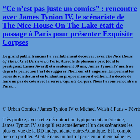
“Ce n’est pas juste un comics” : rencontre
avec James Tynion IV, le scénariste de
The Nice House On The Lake était de
passage à Paris pour présenter Exquisite
Corpses
Le grand public français l’a véritablement découvert avec
The Nice House
Of The Lake
et
Derrière La Porte
. Auréolé de plusieurs prix (dont le
prestigieux Eisner Award) et à seulement 39 ans, James Tynion IV
maîtrise
déjà à la perfection l’art de
suggérer l’horreur et l’angoisse. En prenant les
rênes de son destin et en fondant sa propre maison d’édition, il a décidé de
faire un pas de côté
avec la série
Exquisite Corpses
. Nous l’avons rencontré à
Paris…
© Urban Comics / James Tynion IV et Michael Walsh à Paris – Févri
Très prolixe, avec cette décontraction typiquement américaine,
James Tynion IV sait qu’il est actuellement l’un des scénaristes les
plus en vue de la BD indépendante outre-Atlantique. Et il compte
bien en profiter. Attablé dans un bistrot parisien où il enchaîne les