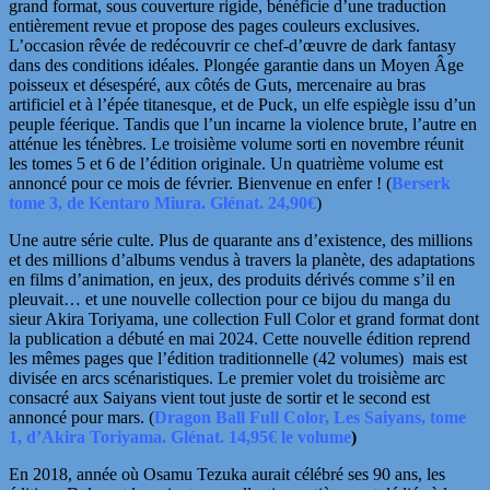
grand format, sous couverture rigide, bénéficie d’une traduction
entièrement revue et propose des pages couleurs exclusives.
L’occasion rêvée de redécouvrir ce chef-d’œuvre de dark fantasy
dans des conditions idéales. Plongée garantie dans un Moyen Âge
poisseux et désespéré, aux côtés de Guts, mercenaire au bras
artificiel et à l’épée titanesque, et de Puck, un elfe espiègle issu d’un
peuple féerique. Tandis que l’un incarne la violence brute, l’autre en
atténue les ténèbres. Le troisième volume sorti en novembre réunit
les tomes 5 et 6 de l’édition originale. Un quatrième volume est
annoncé pour ce mois de février. Bienvenue en enfer ! (
Berserk
tome 3, de Kentaro Miura.
Glénat. 24,90€
)
Une autre série culte. Plus de quarante ans d’existence, des millions
et des millions d’albums vendus à travers la planète, des adaptations
en films d’animation, en jeux, des produits dérivés comme s’il en
pleuvait… et une nouvelle collection pour ce bijou du manga du
sieur Akira Toriyama, une collection Full Color et grand format dont
la publication a débuté en mai 2024. Cette nouvelle édition reprend
les mêmes pages que l’édition traditionnelle (42 volumes) mais est
divisée en arcs
scénaristiques. Le premier volet du troisième arc
consacré aux Saiyans vient tout juste de sortir et le second est
annoncé pour mars. (
Dragon Ball Full Color, Les Saiyans, tome
1, d’Akira Toriyama. Glénat. 14,95€ le volume
)
En 2018, année où Osamu Tezuka aurait célébré ses 90 ans, les