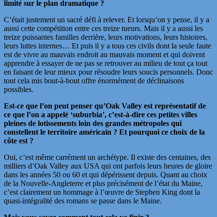
limité sur le plan dramatique ?
C’était justement un sacré défi à relever. Et lorsqu’on y pense, il y a
aussi cette compétition entre ces treize tueurs. Mais il y a aussi les
treize puissantes familles derrière, leurs motivations, leurs histoires,
leurs luttes internes… Et puis il y a tous ces civils dont la seule faute
est de vivre au mauvais endroit au mauvais moment et qui doivent
apprendre à essayer de ne pas se retrouver au milieu de tout ça tout
en faisant de leur mieux pour résoudre leurs soucis personnels. Donc
tout cela mis bout-à-bout offre énormément de déclinaisons
possibles.
Est-ce que l’on peut penser qu’Oak Valley est représentatif de
ce que l’on a appelé ‘suburbia’, c’est-à-dire ces petites villes
pleines de lotissements loin des grandes métropoles qui
constellent le territoire américain ? Et pourquoi ce choix de la
côte est ?
Oui, c’est même carrément un archétype. Il existe des centaines, des
milliers d’Oak Valley aux USA qui ont parfois leurs heures de gloire
dans les années 50 ou 60 et qui dépérissent depuis. Quant au choix
de la Nouvelle-Angleterre et plus précisément de l’état du Maine,
c’est clairement un hommage à l’œuvre de Stephen King dont la
quasi-intégralité des romans se passe dans le Maine.