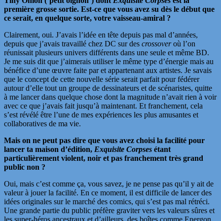
Tiny Onion (‘petit oignon’) dont
Exquisite Corpses
est la
première grosse sortie. Est-ce que vous avez su dès le début que
ce serait, en quelque sorte, votre vaisseau-amiral ?
Clairement, oui. J’avais l’idée en tête depuis pas mal d’années,
depuis que j’avais travaillé chez DC sur des
crossover
où l’on
réunissait plusieurs univers différents dans une seule et même BD.
Je me suis dit que j’aimerais utiliser le même type d’énergie mais au
bénéfice d’une œuvre faite par et appartenant aux artistes. Je savais
que le concept de cette nouvelle série serait parfait pour fédérer
autour d’elle tout un groupe de dessinateurs et de scénaristes, quitte
à me lancer dans quelque chose dont la magnitude n’avait rien à voir
avec ce que j’avais fait jusqu’à maintenant. Et franchement, cela
s’est révélé être l’une de mes expériences les plus amusantes et
collaboratives de ma vie.
Mais on ne peut pas dire que vous avez choisi la facilité pour
lancer ta maison d’édition,
Exquisite Corpses
étant
particulièrement violent, noir et pas franchement très grand
public non ?
Oui, mais c’est comme ça, vous savez, je ne pense pas qu’il y ait de
valeur à jouer la facilité. En ce moment, il est difficile de lancer des
idées originales sur le marché des comics, qui s’est pas mal rétréci.
Une grande partie du public préfère graviter vers les valeurs sûres et
les super-héros ancestraux et d’ailleurs, des boîtes comme Energon