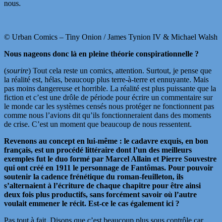
nous.
© Urban Comics – Tiny Onion / James Tynion IV & Michael Walsh
Nous nageons donc là en pleine théorie conspirationnelle ?
(
sourire
) Tout cela reste un comics, attention. Surtout, je pense que
la réalité est, hélas, beaucoup plus terre-à-terre et ennuyante. Mais
pas moins dangereuse et horrible. La réalité est plus puissante que la
fiction et c’est une drôle de période pour écrire un commentaire sur
le monde car les systèmes censés nous protéger ne fonctionnent pas
comme nous l’avions dit qu’ils fonctionneraient dans des moments
de crise. C’est un moment que beaucoup de nous ressentent.
Revenons au concept en lui-même : le cadavre exquis, en bon
français, est un procédé littéraire dont l’un des meilleurs
exemples fut le duo formé par Marcel Allain et Pierre Souvestre
qui ont
créé
en 1911 le personnage de Fantômas. Pour pouvoir
soutenir la cadence frénétique du roman-feuilleton, ils
s’alternaient à l’écriture de chaque chapitre pour être ainsi
deux fois plus productifs, sans forcément savoir où l’autre
voulait emmener le récit. Est-ce le cas également ici ?
Pas tout à fait. Disons que c’est beaucoup plus sous contrôle car