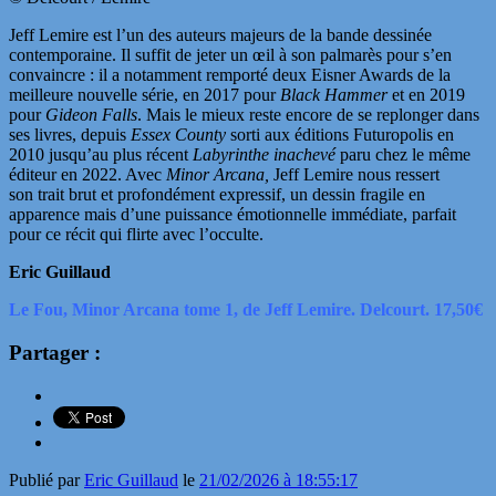
Jeff Lemire
est l’un des auteurs majeurs de la bande dessinée
contemporaine. Il suffit de jeter un œil à son palmarès pour s’en
convaincre : il a notamment remporté deux
Eisner Awards
de la
meilleure nouvelle série, en 2017 pour
Black Hammer
et en 2019
pour
Gideon Falls
. Mais le mieux reste encore de se replonger dans
ses livres, depuis
Essex County
sorti aux éditions Futuropolis en
2010 jusqu’au plus récent
Labyrinthe inachevé
paru chez le même
éditeur en 2022. Avec
Minor Arcana,
Jeff Lemire nous ressert
son
trait brut et profondément expressif, un dessin fragile en
apparence mais d’une puissance émotionnelle immédiate, parfait
pour ce récit qui flirte avec l’occulte.
Eric Guillaud
Le Fou, Minor Arcana tome 1, de Jeff Lemire. Delcourt. 17,50€
Partager :
Publié par
Eric Guillaud
le
21/02/2026 à 18:55:17