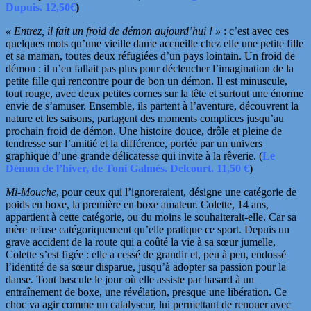
Dupuis. 12,50€
)
« Entrez, il fait un froid de démon aujourd’hui ! »
: c’est avec ces
quelques mots qu’une vieille dame accueille chez elle une petite fille
et sa maman, toutes deux réfugiées d’un pays lointain. Un froid de
démon : il n’en fallait pas plus pour déclencher l’imagination de la
petite fille qui rencontre pour de bon un démon. Il est minuscule,
tout rouge, avec deux petites cornes sur la tête et surtout une énorme
envie de s’amuser. Ensemble, ils
partent à l’aventure, découvrent la
nature et les saisons, partagent des moments complices jusqu’au
prochain froid de démon. Une histoire douce, drôle et pleine de
tendresse sur l’amitié et la différence, portée par un univers
graphique d’une grande délicatesse qui invite à la rêverie. (
Le
Démon de l’hiver, de Toni Galmés. Delcourt. 11,50 €
)
Mi-Mouche
, pour ceux qui l’ignoreraient, désigne une catégorie de
poids en boxe, la première en boxe amateur. Colette, 14 ans,
appartient à cette catégorie, ou du moins le souhaiterait-elle. Car sa
mère refuse catégoriquement qu’elle pratique ce sport. Depuis un
grave accident de la route qui a coûté la vie à sa sœur jumelle,
Colette s’est figée : elle a cessé de grandir et, peu à peu, endossé
l’identité de sa sœur disparue, jusqu’à adopter sa passion pour la
danse. Tout bascule le jour où elle assiste par hasard à un
entraînement de boxe, une révélation, presque
une libération. Ce
choc va agir comme un catalyseur, lui permettant de renouer avec