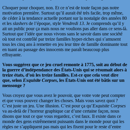
Choquer pour choquer, non. Et ce n’est de toute façon pas notre
motivation première. Surtout qu’il aurait été très facile, trop même,
de céder à la tendance actuelle portant sur la nostalgie des années 80
et les
slashers
de l’époque, style
Vendredi 13
. Je comprends qu’il y
ait un public pour ça mais nous ne voulions pas aller dans ce sens-là.
Surtout que l’idée que nous vivons sans le savoir dans une société
où tout est contrôlé par treize familles hyper-riches qui s’amusent
tous les cinq ans à remettre en jeu leur titre de famille dominante tout
en tuant au passage des innocents me paraît beaucoup plus
effrayante.
Vous suggérez que ce jeu cruel remonte à 1775, soit au début de
la guerre d’indépendance des États-Unis qui se résumait alors à
treize états, d’où les treize familles. Est-ce que cela veut dire
que, selon
Exquisite Corpses
, les États-Unis ont été bâtis sur un
mensonge ?
Vous croyez que vous avez le pouvoir, que votre vote peut compter
et que vous pouvez changer les choses. Mais vous savez quoi ?
C’est juste un jeu. Une illusion. C’est pour ça qu’
Exquisite Corpses
va au-delà de l’horreur graphique car d’une certaine façon, nous
disons que tout ce que vous regardez, c’est faux. Il existe dans ce
monde des gens extrêmement puissants dans le monde pour qui les
règles ne s’appliquent pas mais qui les fixent pour le reste d’entre