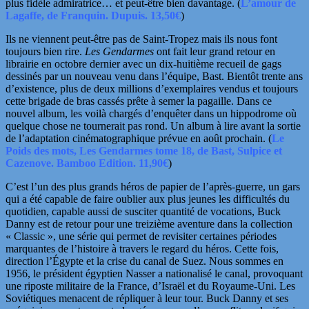
plus fidèle admiratrice… et peut-être bien davantage. (
L’amour de
Lagaffe, de Franquin. Dupuis. 13,50€
)
Ils ne viennent peut-être pas de Saint-Tropez
mais ils nous font
toujours bien rire.
Les Gendarmes
ont fait leur grand retour en
librairie en octobre dernier avec un dix-huitième recueil de gags
dessinés par un nouveau venu dans l’équipe, Bast. Bientôt trente ans
d’existence, plus de deux millions d’exemplaires vendus et toujours
cette brigade de bras cassés prête à semer la pagaille. Dans ce
nouvel album, les voilà chargés
d’enquêter dans un hippodrome où
quelque chose ne tournerait pas rond. Un album à lire avant la sortie
de l’adaptation cinématographique prévue en août prochain. (
Le
Poids des mots, Les Gendarmes tome 18, de Bast, Sulpice et
Cazenove. Bamboo Edition. 11,90€
)
C’est l’un des plus grands héros de papier de l’après-guerre, un gars
qui a été capable de faire oublier aux plus jeunes les difficultés du
quotidien, capable aussi de susciter quantité de vocations,
Buck
Danny est de retour pour une treizième aventure dans la collection
« Classic », une série qui permet de revisiter certaines périodes
marquantes de l’histoire à travers le regard du héros. Cette fois,
direction l’Égypte et la crise du canal de Suez. Nous sommes en
1956, le président égyptien Nasser a nationalisé le canal, provoquant
une riposte militaire de la France, d’Israël et du Royaume-Uni. Les
Soviétiques menacent de répliquer à leur tour. Buck Danny et ses