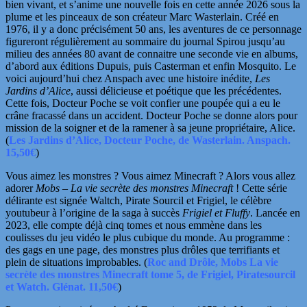
bien vivant, et s’anime une nouvelle fois en cette année 2026 sous la
plume et les pinceaux de son créateur Marc Wasterlain. Créé en
1976, il y a donc précisément 50 ans, les aventures de ce personnage
figureront régulièrement au sommaire du journal Spirou jusqu’au
milieu des années
80 avant de connaitre une seconde vie en albums,
d’abord aux éditions
Dupuis, puis Casterman et enfin Mosquito. Le
voici aujourd’hui chez Anspach avec une histoire inédite,
Les
Jardins d’Alice
, aussi délicieuse et poétique que les précédentes.
Cette fois, Docteur Poche se voit confier une poupée qui a eu le
crâne fracassé dans un accident. Docteur Poche se donne alors pour
mission de la soigner et de la ramener à sa jeune propriétaire, Alice.
(
Les Jardins d’Alice, Docteur Poche, de Wasterlain. Anspach.
15,50€
)
Vous aimez les monstres ? Vous aimez Minecraft ? Alors vous allez
adorer
Mobs – La vie secrète des monstres Minecraft
! Cette série
délirante est signée Waltch, Pirate Sourcil et Frigiel, le célèbre
youtubeur à l’origine de la saga à succès
Frigiel et Fluffy
. Lancée en
2023, elle compte déjà
cinq tomes et nous emmène dans les
coulisses du jeu vidéo le plus cubique du monde. Au programme :
des gags en une page, des monstres plus drôles que terrifiants et
plein de situations improbables. (
Roc and Drôle, Mobs La vie
secrète des monstres Minecraft tome 5, de Frigiel, Piratesourcil
et Watch. Glénat. 11,50€
)