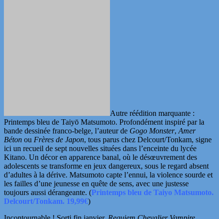
Autre réédition marquante :
Printemps bleu de Taiyō Matsumoto. Profondément inspiré par la
bande dessinée franco-belge, l’auteur de
Gogo Monster
,
Amer
Béton
ou
Frères de Japon
, tous parus chez Delcourt/Tonkam, signe
ici un recueil de sept nouvelles situées dans l’enceinte du lycée
Kitano. Un décor en apparence banal, où le désœuvrement des
adolescents se transforme en jeux dangereux, sous le regard absent
d’adultes à la dérive. Matsumoto capte l’ennui, la violence sourde et
les failles d’une jeunesse en quête de sens, avec une justesse
toujours aussi dérangeante. (
Printemps bleu de Taiyo Matsumoto.
Delcourt/Tonkam. 19,99€
)
Incontournable !
Sorti fin janvier,
Requiem Chevalier Vampire