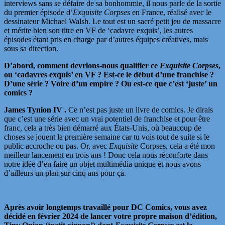
interviews sans se défaire de sa bonhommie, il nous parle de la sortie
du premier épisode d’
Exquisite Corpses
en France, réalisé avec le
dessinateur Michael Walsh. Le tout est un sacré petit jeu de massacre
et mérite bien son titre en VF de ‘cadavre exquis’, les autres
épisodes étant pris en charge par d’autres équipes créatives, mais
sous sa direction.
D’abord, comment devrions-nous qualifier ce
Exquisite Corpses
,
ou ‘cadavres exquis’ en VF ? Est-ce le début d’une franchise ?
D’une série ? Voire d’un empire ? Ou est-ce que c’est ‘juste’ un
comics ?
James Tynion IV .
Ce n’est pas juste un livre de comics. Je dirais
que c’est une série avec un vrai potentiel de franchise et pour être
franc, cela a très bien démarré aux États-Unis, où beaucoup de
choses se jouent la première semaine car tu vois tout de suite si le
public accroche ou pas. Or, avec
Exquisite
Corpses, cela a été mon
meilleur lancement en trois ans ! Donc cela nous réconforte dans
notre idée d’en faire un objet multimédia unique et nous avons
d’ailleurs un plan sur cinq ans pour ça.
Après avoir longtemps travaillé pour DC Comics, vous avez
décidé en février 2024 de lancer votre propre maison d’édition,