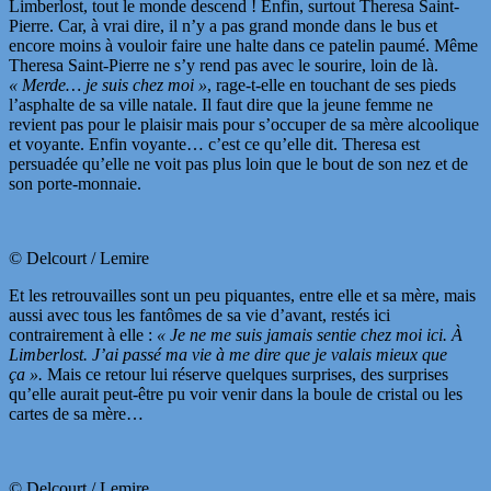
Limberlost, tout le monde descend ! Enfin, surtout Theresa Saint-
Pierre. Car, à vrai dire, il n’y a pas grand monde dans le bus et
encore moins à vouloir faire une halte dans ce patelin paumé. Même
Theresa Saint-Pierre ne s’y rend pas avec le sourire, loin de là.
« Merde… je suis chez moi »
, rage-t-elle en touchant de ses pieds
l’asphalte de sa ville natale. Il faut dire que la jeune femme ne
revient pas pour le plaisir mais pour s’occuper de sa mère alcoolique
et voyante. Enfin voyante… c’est ce qu’elle dit. Theresa est
persuadée qu’elle ne voit pas plus loin que le bout de son nez et de
son porte-monnaie.
© Delcourt / Lemire
Et les retrouvailles sont un peu piquantes, entre elle et sa mère, mais
aussi avec tous les fantômes de sa vie d’avant, restés ici
contrairement à elle :
« Je ne me suis jamais sentie chez moi ici. À
Limberlost. J’ai passé ma vie à me dire que je valais mieux que
ça ».
Mais ce retour lui réserve quelques surprises, des surprises
qu’elle aurait peut-être pu voir venir dans la boule de cristal ou les
cartes de sa mère…
© Delcourt / Lemire