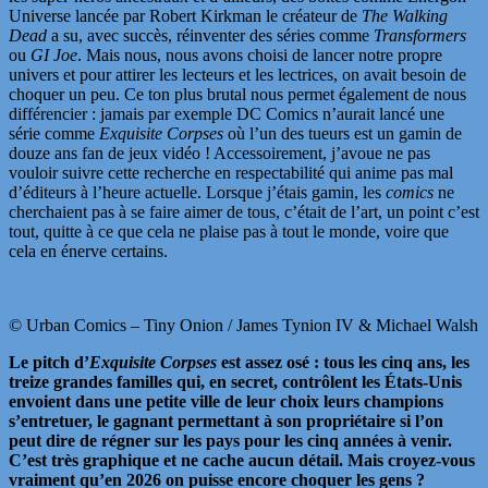
Universe lancée par Robert Kirkman le créateur de
The Walking
Dead
a su, avec succès, réinventer des séries comme
Transformers
ou
GI Joe
. Mais nous, nous avons choisi de lancer notre propre
univers et pour attirer les lecteurs et les lectrices, on avait besoin de
choquer un peu. Ce ton plus brutal nous permet également de nous
différencier : jamais par exemple DC Comics n’aurait lancé une
série comme
Exquisite Corpses
où l’un des tueurs est un gamin de
douze ans fan de jeux vidéo ! Accessoirement, j’avoue ne pas
vouloir suivre cette recherche en respectabilité qui anime pas mal
d’éditeurs à l’heure actuelle. Lorsque j’étais gamin, les
comics
ne
cherchaient pas à se faire aimer de tous, c’était de l’art, un point c’est
tout, quitte à ce que cela ne plaise pas à tout le monde, voire que
cela en énerve certains.
© Urban Comics – Tiny Onion / James Tynion IV & Michael Walsh
Le pitch d’
Exquisite Corpses
est assez osé : tous les cinq ans, les
treize grandes familles qui, en secret, contrôlent les États-Unis
envoient dans une petite ville de leur choix leurs champions
s’entretuer, le gagnant permettant à son propriétaire si l’on
peut dire de régner sur les pays pour les cinq années à venir.
C’est très graphique et ne cache aucun détail. Mais croyez-vous
vraiment qu’en 2026 on puisse encore choquer les gens ?