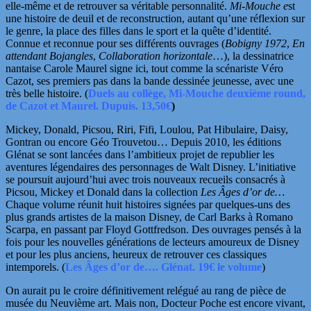
elle-même et de retrouver sa véritable personnalité.
Mi-Mouche e
st
une histoire de deuil et de reconstruction, autant qu’une réflexion sur
le genre, la place des filles dans le sport et la quête d’identité.
Connue et reconnue pour ses différents ouvrages (
Bobigny 1972
,
En
attendant Bojangles
,
Collaboration horizontale
…), la dessinatrice
nantaise Carole Maurel signe ici, tout comme la scénariste Véro
Cazot, ses premiers pas dans la bande dessinée jeunesse, avec une
très belle histoire. (
Duels au collège,
Mi-Mouche deuxième round,
de Cazot et Maurel. Dupuis. 13,50€
)
Mickey, Donald, Picsou, Riri, Fifi, Loulou, Pat Hibulaire, Daisy,
Gontran ou encore Géo Trouvetou… Depuis 2010, les éditions
Glénat se sont lancées dans l’ambitieux projet de republier les
aventures légendaires des personnages de Walt Disney. L’initiative
se poursuit aujourd’hui avec
trois nouveaux recueils consacrés à
Picsou, Mickey et Donald dans la collection
Les Âges d’or de…
Chaque volume réunit huit histoires signées par quelques-uns des
plus grands artistes de la maison Disney, de Carl Barks à Romano
Scarpa, en passant par Floyd Gottfredson. Des ouvrages pensés à la
fois pour les nouvelles générations de lecteurs amoureux de Disney
et pour les plus anciens, heureux de retrouver ces classiques
intemporels. (
Les Âges d’or de…. Glénat. 19€ le volume
)
On aurait pu le croire définitivement relégué au rang de pièce de
musée du Neuvième art. Mais non, Docteur Poche est encore vivant,