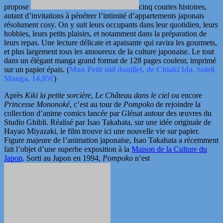
propose
cinq courtes histoires,
autant d’invitations à pénétrer l’intimité d’appartements japonais
résolument cosy. On y suit leurs occupants dans leur quotidien, leurs
hobbies, leurs petits plaisirs, et notamment dans la préparation de
leurs repas. Une lecture délicate et apaisante qui ravira les gourmets,
et plus largement tous les amoureux de la culture japonaise. Le tout
dans un élégant manga grand format de 128 pages couleur, imprimé
sur un papier épais. (
Mon Petit nid douillet, de Chiaki Ida. Soleil
Manga. 14,95€
)
Après
Kiki la petite sorcière
,
Le Château dans le ciel
ou encore
Princesse Mononoké
, c’est au tour de
Pompoko
de rejoindre la
collection d’anime comics lancée par Glénat autour des œuvres du
Studio Ghibli. Réalisé par Isao Takahata, sur une idée originale de
Hayao Miyazaki, le film trouve ici une nouvelle vie sur papier.
Figure majeure de l’animation japonaise, Isao Takahata a récemment
fait l’objet d’une superbe exposition à la
Maison de la Culture du
Japon
. Sorti au Japon en 1994,
Pompoko
n’est