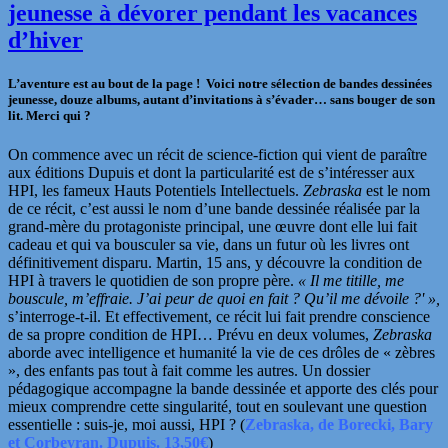
jeunesse à dévorer pendant les vacances
d’hiver
L’aventure est au bout de la page ! Voici notre sélection de bandes dessinées
jeunesse, douze albums, autant d’invitations à s’évader… sans bouger de son
lit. Merci qui ?
On commence avec un récit de science-fiction qui vient de paraître
aux éditions Dupuis et dont la particularité est de s’intéresser aux
HPI, les fameux Hauts Potentiels Intellectuels.
Zebraska
est le nom
de ce récit, c’est aussi le nom d’une bande dessinée réalisée par la
grand-mère du protagoniste principal, une
œuvre
dont elle lui fait
cadeau et qui va bousculer sa vie, dans un futur où les livres ont
définitivement disparu. Martin, 15 ans, y découvre la condition de
HPI à travers le quotidien de son propre père.
« Il me titille, me
bouscule, m’effraie. J’ai peur de quoi en fait ? Qu’il me dévoile ?' »,
s’interroge-t-il. Et effectivement, ce récit lui fait prendre conscience
de sa propre condition de HPI…
Prévu en
deux volumes,
Zebraska
aborde avec intelligence et humanité la vie de ces drôles de « zèbres
», des enfants pas tout à fait comme les autres. Un dossier
pédagogique accompagne la bande dessinée et apporte des clés pour
mieux comprendre cette singularité, tout en soulevant une question
essentielle : suis-je, moi aussi, HPI ?
(
Zebraska, de Borecki, Bary
et Corbeyran. Dupuis. 13,50€
)