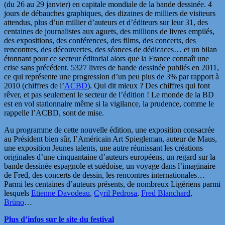
(du 26 au 29 janvier) en capitale mondiale de la bande dessinée. 4
jours de débauches graphiques, des dizaines de milliers de visiteurs
attendus, plus d’un millier d’auteurs et d’éditeurs sur leur 31, des
centaines de journalistes aux aguets, des millions de livres empilés,
des expositions, des conférences, des films, des concerts, des
rencontres, des découvertes, des séances de dédicaces… et un bilan
étonnant pour ce secteur éditorial alors que la France connaît une
crise sans précédent. 5327 livres de bande dessinée publiés en 2011,
ce qui représente une progression d’un peu plus de 3% par rapport à
2010 (chiffres de l’
ACBD
). Qui dit mieux ? Des chiffres qui font
rêver, et pas seulement le secteur de l’édition ! Le monde de la BD
est en vol stationnaire même si la vigilance, la prudence, comme le
rappelle l’ACBD, sont de mise.
Au programme de cette nouvelle édition, une exposition consacrée
au Président bien sûr, l’Américain Art Spiegleman, auteur de Maus,
une exposition Jeunes talents, une autre réunissant les créations
originales d’une cinquantaine d’auteurs européens, un regard sur la
bande dessinée espagnole et suédoise, un voyage dans l’imaginaire
de Fred, des concerts de dessin, les rencontres internationales…
Parmi les centaines d’auteurs présents, de nombreux Ligériens parmi
lesquels
Etienne Davodeau
,
Cyril Pedrosa
,
Fred Blanchard
,
Brüno
…
Plus d’infos sur le site du festival