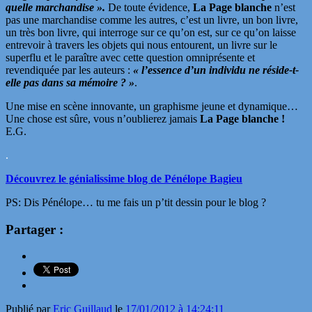
quelle marchandise ».
De toute évidence,
La Page blanche
n’est
pas une marchandise comme les autres, c’est un livre, un bon livre,
un très bon livre, qui interroge sur ce qu’on est, sur ce qu’on laisse
entrevoir à travers les objets qui nous entourent, un livre sur le
superflu et le paraître avec cette question omniprésente et
revendiquée par les auteurs :
« l’essence d’un individu ne réside-t-
elle pas dans sa mémoire ? »
.
Une mise en scène innovante, un graphisme jeune et dynamique…
Une chose est sûre, vous n’oublierez jamais
La Page blanche !
E.G.
.
Découvrez le génialissime blog de Pénélope Bagieu
PS: Dis Pénélope… tu me fais un p’tit dessin pour le blog ?
Partager :
Publié par
Eric Guillaud
le
17/01/2012 à 14:24:11