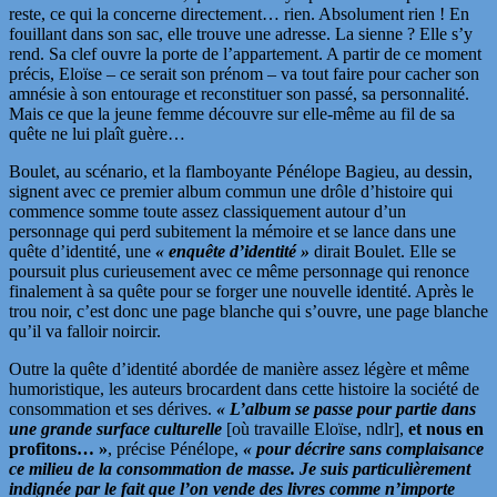
reste, ce qui la concerne directement… rien. Absolument rien ! En
fouillant dans son sac, elle trouve une adresse. La sienne ? Elle s’y
rend. Sa clef ouvre la porte de l’appartement. A partir de ce moment
précis, Eloïse – ce serait son prénom – va tout faire pour cacher son
amnésie à son entourage et reconstituer son passé, sa personnalité.
Mais ce que la jeune femme découvre sur elle-même au fil de sa
quête ne lui plaît guère…
Boulet, au scénario, et la flamboyante Pénélope Bagieu, au dessin,
signent avec ce premier album commun une drôle d’histoire qui
commence somme toute assez classiquement autour d’un
personnage qui perd subitement la mémoire et se lance dans une
quête d’identité, une
« enquête d’identité »
dirait Boulet. Elle se
poursuit plus curieusement avec ce même personnage qui renonce
finalement à sa quête pour se forger une nouvelle identité. Après le
trou noir, c’est donc une page blanche qui s’ouvre, une page blanche
qu’il va falloir noircir.
Outre la quête d’identité abordée de manière assez légère et même
humoristique, les auteurs brocardent dans cette histoire la société de
consommation et ses dérives.
« L’album se passe pour partie dans
une grande surface culturelle
[où travaille Eloïse, ndlr],
et nous en
profitons… »
, précise Pénélope,
« pour décrire sans complaisance
ce milieu de la consommation de masse. Je suis particulièrement
indignée par le fait que l’on vende des livres comme n’importe