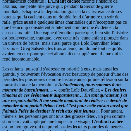
normalement constitué !
L’Enfant cachée
raconte l’histoire de
Dounia, une petite fille juive qui, pendant la Seconde guerre
mondiale, échappe à la déportation grâce à la clairvoyance de ses
parents qui la cachent dans un double fond d’armoire un soir de
rafle, grâce aussi à quelques âmes charitables qui n’acceptent pas ce
que beaucoup considèrent subitement comme une évidence : la
chasse aux juifs. Une vague d’émotion parce que, bien sûr, l’histoire
est bouleversante, tragique, avec cette très jeune enfant plongée dans
un univers de brutes, mais aussi parce que Loîc Dauvillier, Marc
Lizano et Greg Salsedo, les trois auteurs, ont donné tout ce qu’ils
avaient en eux pour que cet album ait ce supplément d’âme qui le
rend incontournable.
Les enfants, puisqu’il s’adresse en priorité à eux, mais aussi les
grands, y trouveront l’évocation avec beaucoup de pudeur d’une des
périodes les plus noires de notre histoire ainsi qu’une réflexion sur la
transmission de la mémoire.
« Actuellement, nous sommes à un
moment de basculement… »
, confie Loïc Dauvillier,
« Les deniers
témoins de ces événements disparaissent… En tant qu’auteur, j’ai
une responsabilité. Il me semble important de réaliser ce devoir de
mémoire dont parlait Primo Levi. C’est pour cette raison aussi que
j’aimais l’idée de destiner le récit aux plus jeunes »
. Pour autant,
même si les personnages ont tous des grosses têtes , un peu comme
si on leur avait appliqué une loupe sur le visage,
L’enfant cachée
est un livre grave qui ne prend pas les lecteurs pour des demeurés.