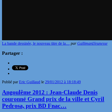
La bande dessinée, le nouveau titre de la…
par
GallimardJeunesse
Partager :
Publié par
Eric Guillaud
le
29/01/2012 à 18:18:49
Angoulême 2012 : Jean-Claude Denis
couronné Grand prix de la ville et Cyril
Pedrosa, prix BD Fnac…