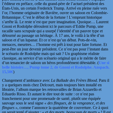
l’éditeur en préface, celle du grand-père de l’actuel président des
États-Unis, un certain
Frederick Trump
. Arrivé en pleine ruée vers
l’or, l’homme originaire de Bavière, ouvre un saloon en Colombie-
Britannique. C’est le début de la fortune ! L’emprunt historique
s’arrête là. Le reste n’est que pure imagination. Quoique…
Laurent
Gnoni
et
Rodolphe
déroulent ici le parcours d’Eddie Pump, une
racaille sans scrupule qui a usurpé l’identité d’un pauvre type et
détourné au passage un héritage. À 17 ans, le voilà à la tête d’un
saloon et d’un lupanar. Et ce n’est qu’un début. Pots-de-vin,
menaces, meurtres… l’homme est prêt à tout pour faire fortune. Et
peut-être un jour devenir président. Ce n’est pas pour l’instant dans
le scénario de Rodolphe mais qui sait ? Un
graphisme réaliste
classique, au service d’un scénario original qui a le mérite de faire
d’un tenancier de saloon un héros profondément détestable. (
Une si
belle histoire…, Pump tome 2, de Gnoni et Rodolphe. Anspach.
15,50€
)
Changement d’ambiance avec
La Ballade des Frères Blood
. Paru il
y a quelques mois chez Delcourt, mais toujours bien installé en
librairie, l’album marque les retrouvailles de
Brian Azzarello
et
Eduardo Risso.
Et autant le dire tout de suite : ce n’est pas
franchement pour une promenade de santé, plutôt une équipée
sauvage sous le seul signe
« des flingues, de la vengeance, et des
flingues »
, comme l’annonce la quatrième de couverture. Ce à quoi
on serait
tenté d’ajouter :
« et des morts, beaucoup de morts »
!
Il est