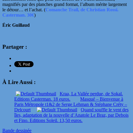
magnifiés par des planches grand format, l’album mérite largement
le détour… et l’achat.
(
Comanche Trail, de Christian Rossi.
Casterman. 30€
)
Éric Guillaud
Partager :
À Lire Aussi :
Kraa, La Vallée perdue, de Sokal.
Editions Casterman. 18 euros.
Masqué – Bienvenue à
Paris Métropole t1&2 de Serge Lehman & Stéphane Créty –
Delcourt
Quand souffle le vent des
îles, adaptation de la nouvelle d’Anatole Le Braz, par Debois
et Fino. Editions Soleil. 13,50 euros.
Bande dessinée