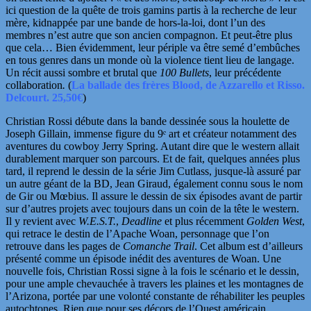
ici question de la quête de trois gamins partis à la recherche de leur
mère, kidnappée par une bande de hors-la-loi, dont l’un des
membres n’est autre que son ancien compagnon. Et peut-être plus
que cela… Bien évidemment, leur périple va être semé d’embûches
en tous genres dans un
monde où la violence tient lieu de langage.
Un récit aussi sombre et brutal que
100 Bullets
, leur précédente
collaboration
.
(
La ballade des frères Blood, de Azzarello et Risso.
Delcourt. 25,50€
)
Christian Rossi débute dans la bande dessinée sous la houlette de
Joseph Gillain
, immense figure du
9ᵉ art
et créateur notamment des
aventures du cowboy
Jerry Spring
. Autant dire que le western allait
durablement marquer son parcours. Et de fait, quelques années plus
tard, il reprend le dessin de la série
Jim Cutlass
, jusque-là assuré par
un autre géant de la BD,
Jean Giraud
, également connu sous le nom
de Gir ou Mœbius
. Il assure le dessin de six épisodes avant de partir
sur d’autres projets avec toujours dans un coin de la tête le western.
Il y revient avec
W.E.S.T.
,
Deadline
et plus récemment
Golden West
,
qui retrace le destin de l’Apache Woan, personnage que l’on
retrouve dans les pages de
Comanche Trail
. Cet album est d’ailleurs
présenté comme un épisode inédit des aventures de Woan. Une
nouvelle fois,
Christian Rossi signe à la fois le scénario et le dessin,
pour une ample chevauchée à travers les plaines et les montagnes de
l’Arizona, portée par une volonté constante de réhabiliter les peuples
autochtones. Rien que pour ses décors de l’Ouest américain,