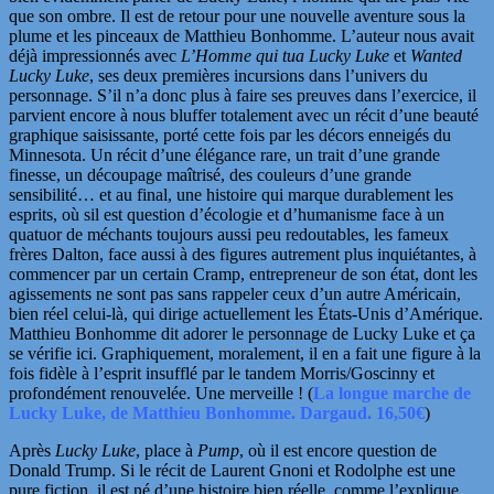
que son ombre. Il est de retour pour une nouvelle aventure sous la
plume et les pinceaux de Matthieu Bonhomme. L’auteur nous avait
déjà impressionnés avec
L’Homme qui tua Lucky Luke
et
Wanted
Lucky Luke
, ses deux premières incursions dans l’univers du
personnage. S’il n’a donc plus à faire ses preuves dans l’exercice, il
parvient encore à nous bluffer totalement avec un récit d’une beauté
graphique saisissante, porté cette fois par les décors enneigés du
Minnesota.
Un récit d’une élégance rare, un trait d’une grande
finesse, un découpage maîtrisé, des couleurs d’une grande
sensibilité… et au final, une histoire qui marque durablement les
esprits, où sil est question d’écologie et d’humanisme face à un
quatuor de méchants toujours aussi peu redoutables, les fameux
frères Dalton, face aussi à des figures
autrement plus inquiétantes, à
commencer par un certain Cramp, entrepreneur de son état, dont les
agissements ne sont pas sans rappeler ceux d’un autre Américain,
bien réel celui-là, qui dirige actuellement les États-Unis d’Amérique.
Matthieu Bonhomme dit adorer le personnage de Lucky Luke et ça
se vérifie ici. Graphiquement, moralement, il en a fait une figure à la
fois fidèle à l’esprit insufflé par le tandem Morris/Goscinny et
profondément renouvelée. Une merveille ! (
La longue marche de
Lucky Luke, de Matthieu Bonhomme. Dargaud. 16,50€
)
Après
Lucky Luke
, place à
Pump
, où il est encore question de
Donald Trump. Si le récit de
Laurent Gnoni
et
Rodolphe
est une
pure fiction, il est né d’une histoire bien réelle, comme l’explique