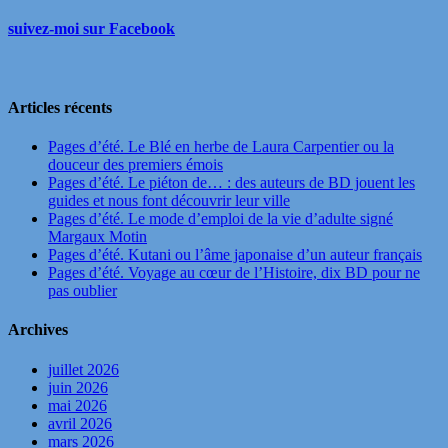
suivez-moi sur Facebook
Articles récents
Pages d’été. Le Blé en herbe de Laura Carpentier ou la
douceur des premiers émois
Pages d’été. Le piéton de… : des auteurs de BD jouent les
guides et nous font découvrir leur ville
Pages d’été. Le mode d’emploi de la vie d’adulte signé
Margaux Motin
Pages d’été. Kutani ou l’âme japonaise d’un auteur français
Pages d’été. Voyage au cœur de l’Histoire, dix BD pour ne
pas oublier
Archives
juillet 2026
juin 2026
mai 2026
avril 2026
mars 2026