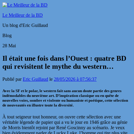
Le Meilleur de la BD
Un blog d'Eric Guillaud
Blog
28
Mai
Il était une fois dans l’Ouest : quatre BD
qui revisitent le mythe du western…
Publié par
Eric Guillaud
le
28/05/2026 à 07:56:37
Avec la SF et le polar, le western fait sans aucun doute partie des genres
indémodables du neuvième art. D’inspiration classique ou en quête de
nouvelles voies, sombre et violente ou humaniste et poétique, cette sélection
de nouveautés en illustre toute la diversité.
À tout seigneur tout honneur, on ouvre cette sélection avec une
véritable légende de papier qui a vu le jour en 1946 grâce au génie
de Morris bientôt rejoint par René Goscinny au scénario. Je veux
bien évidemment parler de Lucky Luke, l’homme qui tire plus vite