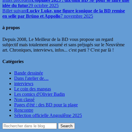
Billet précédent
Utopiales 2025 : dix-huit BD SF pour se faire une
idée du futur
29 octobre 2025
Billet suivant
Lucky Luke, une figure iconique de la BD remise
en selle par Brüno et Appollo
7 novembre 2025
à propos
Depuis 2008, Le Meilleur de la BD vous propose un regard
subjectif mais totalement assumé et sans préjugés sur le Neuvième
art. Chroniques, interviews, infos... c'est parti ? C'est par là !
Catégories
Bande dessinée
Dans l'atelier de…
interviews
Le coin des mangas
Les comics d'Olivier Badin
Non classé
Pages d'été : des BD pour la plage
Rencontre
Sélection officielle Angoulême 2025