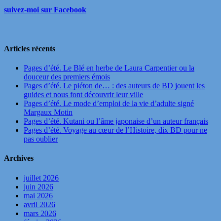
suivez-moi sur Facebook
Articles récents
Pages d’été. Le Blé en herbe de Laura Carpentier ou la
douceur des premiers émois
Pages d’été. Le piéton de… : des auteurs de BD jouent les
guides et nous font découvrir leur ville
Pages d’été. Le mode d’emploi de la vie d’adulte signé
Margaux Motin
Pages d’été. Kutani ou l’âme japonaise d’un auteur français
Pages d’été. Voyage au cœur de l’Histoire, dix BD pour ne
pas oublier
Archives
juillet 2026
juin 2026
mai 2026
avril 2026
mars 2026