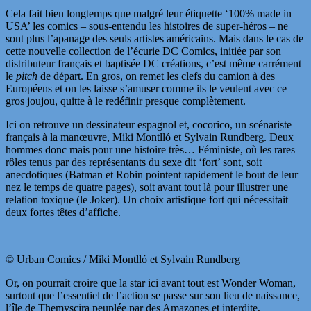
Cela fait bien longtemps que malgré leur étiquette ‘100% made in
USA’ les comics – sous-entendu les histoires de super-héros – ne
sont plus l’apanage des seuls artistes américains. Mais dans le cas de
cette nouvelle collection de l’écurie DC Comics, initiée par son
distributeur français et baptisée DC créations, c’est même carrément
le
pitch
de départ. En gros, on remet les clefs du camion à des
Européens et on les laisse s’amuser comme ils le veulent avec ce
gros joujou, quitte à le redéfinir presque complètement.
Ici on retrouve un dessinateur espagnol et, cocorico, un scénariste
français à la manœuvre, Miki Montlló et Sylvain Rundberg. Deux
hommes donc mais pour une histoire très… Féministe, où les rares
rôles tenus par des représentants du sexe dit ‘fort’ sont, soit
anecdotiques (Batman et Robin pointent rapidement le bout de leur
nez le temps de quatre pages), soit avant tout là pour illustrer une
relation toxique (le Joker). Un choix artistique fort qui nécessitait
deux fortes têtes d’affiche.
© Urban Comics / Miki Montlló et Sylvain Rundberg
Or, on pourrait croire que la star ici avant tout est Wonder Woman,
surtout que l’essentiel de l’action se passe sur son lieu de naissance,
l’île de Themyscira peuplée par des Amazones et interdite,