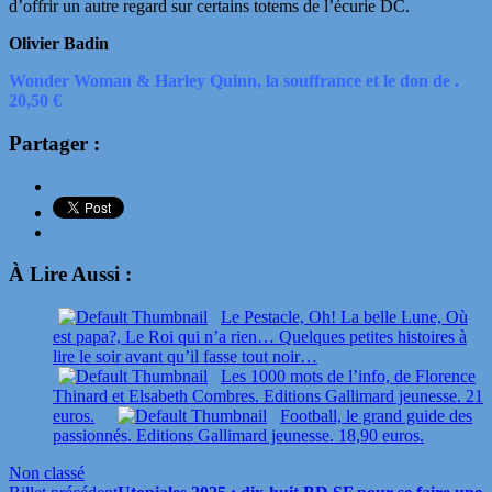
d’offrir un autre regard sur certains totems de l’écurie DC.
Olivier Badin
Wonder Woman & Harley Quinn, la souffrance et le don de .
20,50 €
Partager :
À Lire Aussi :
Le Pestacle, Oh! La belle Lune, Où
est papa?, Le Roi qui n’a rien… Quelques petites histoires à
lire le soir avant qu’il fasse tout noir…
Les 1000 mots de l’info, de Florence
Thinard et Elsabeth Combres. Editions Gallimard jeunesse. 21
euros.
Football, le grand guide des
passionnés. Editions Gallimard jeunesse. 18,90 euros.
Non classé