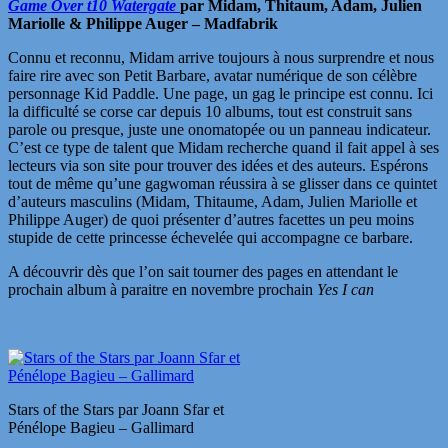
Game Over
t10 Watergate
par Midam, Thitaum, Adam, Julien
Mariolle & Philippe Auger – Madfabrik
Connu et reconnu, Midam arrive toujours à nous surprendre et nous
faire rire avec son Petit Barbare, avatar numérique de son célèbre
personnage Kid Paddle. Une page, un gag le principe est connu. Ici
la difficulté se corse car depuis 10 albums, tout est construit sans
parole ou presque, juste une onomatopée ou un panneau indicateur.
C’est ce type de talent que Midam recherche quand il fait appel à ses
lecteurs via son site pour trouver des idées et des auteurs. Espérons
tout de même qu’une gagwoman réussira à se glisser dans ce quintet
d’auteurs masculins (Midam, Thitaume, Adam, Julien Mariolle et
Philippe Auger) de quoi présenter d’autres facettes un peu moins
stupide de cette princesse échevelée qui accompagne ce barbare.
A découvrir dès que l’on sait tourner des pages en attendant le
prochain album à paraitre en novembre prochain
Yes I can
Stars of the Stars par Joann Sfar et
Pénélope Bagieu – Gallimard