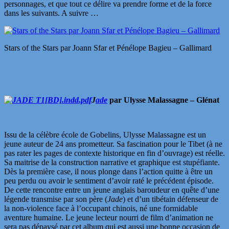
personnages, et que tout ce délire va prendre forme et de la force
dans les suivants. A suivre …
Stars of the Stars par Joann Sfar et Pénélope Bagieu – Gallimard
J
ade
par Ulysse Malassagne – Glénat
Issu de la célèbre école de Gobelins, Ulysse Malassagne est un
jeune auteur de 24 ans prometteur. Sa fascination pour le Tibet (à ne
pas rater les pages de contexte historique en fin d’ouvrage) est réelle.
Sa maitrise de la construction narrative et graphique est stupéfiante.
Dès la première case, il nous plonge dans l’action quitte à être un
peu perdu ou avoir le sentiment d’avoir raté le précédent épisode.
De cette rencontre entre un jeune anglais baroudeur en quête d’une
légende transmise par son père (
Jade
) et d’un tibétain défenseur de
la non-violence face à l’occupant chinois, né une formidable
aventure humaine. Le jeune lecteur nourri de film d’animation ne
sera pas dépaysé par cet album qui est aussi une bonne occasion de