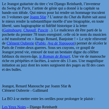
Le Jeangot guitariste du titre c’est Django Reinhardt, l’inventeur
du
Swing de Paris,
l’artiste de génie qui a donné à la capitale sa
bande-son idéale. Qui mieux pour lui rendre un hommage truculent
en 3 volumes que
Joann Sfar
? L’auteur du
Chat du Rabin
sait aussi
le mieux rendre la substantifique moëlle d’une biographie, en toute
liberté, sans hagiographie ni fidélité historique à la lettre
(
Gainsbourg
,
Chagall
,
Pascin
..). Le malicieux dit être parti de la
pochette du premier 78 tours enregistré, celle où le nom du musicien
a été transformé en « Jiango Renard, Banjoiste ! » Le style réinventé
de
Clément Oubrerie
(
Pablo
,
Aya de Yopougon
) permet de récréer le
Paris de l’entre-deux-guerres. Sous ses crayons, ce goupil de
Jeangot prend vie, entouré de tout un bestiaire digne du célèbre
fabliaux du moyen-âge,
le Roman de Renart
. Une vie de manouche
riche en péripéties et facéties, à suivre dès 13 ans. Une magnifique
initiation au jazz dont les notes surgissent des pages au fil des cases
et des bulles.
Jeangot, Renard Manouche par Joann Sfar &
Clément Oubrerie - Gallimard
La BO à se mettre entre les oreilles pour prolonger le plaisir :
Les Yeux Noirs
– Django Reinhardt