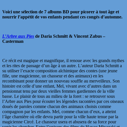
Voici une sélection de 7 albums BD pour picorer à tout âge et
nourrir l’appétit de vos enfants pendant ces congés d’automne.
L’Arbre aux Pies
de Daria Schmitt & Vincent Zabus –
Casterman
Ce récit est magique et magnifique, il renoue avec les grands mythes
et les rites de passage d’un âge à un autre. L’auteur Daria Schmitt a
su utiliser l’exacte composition alchimique des contes (une jeune
fille, une magicienne, un chasseur et des animaux) en les
recombinant pour donner un nouveau souffle au merveilleux. Son
histoire est celle d’une enfant, Mel, vivant avec d’autres dans un
pensionnat tenu par deux vieilles femmes gardiennes de la ville
basse. Le plaisir de tous au milieu de la foret : se retrouver sous
l’Arbre aux Pies pour écouter les légendes racontées par ces oiseaux
doués de paroles comme chacun des animaux choisis comme
compagnon par les enfants. Mel, comme chacun d’eux, a atteint
l’âge charnière où elle devra partir pour la ville haute tenue par la
magicienne Circé. Le chasseur usera et abusera de sa force pour
venir les chercher. Entre l’univers des films de Hayao Miyazaki et