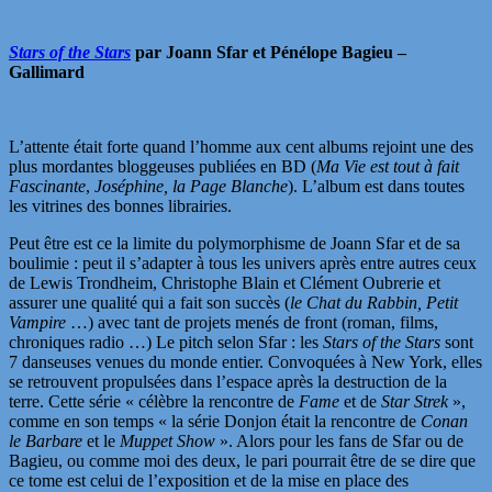
Stars of the Stars
par Joann Sfar et Pénélope Bagieu –
Gallimard
L’attente était forte quand l’homme aux cent albums rejoint une des
plus mordantes bloggeuses publiées en BD (
Ma Vie est tout à fait
Fascinante
,
Joséphine, la Page Blanche
). L’album est dans toutes
les vitrines des bonnes librairies.
Peut être est ce la limite du polymorphisme de Joann Sfar et de sa
boulimie : peut il s’adapter à tous les univers après entre autres ceux
de Lewis Trondheim, Christophe Blain et Clément Oubrerie et
assurer une qualité qui a fait son succès (
le Chat du Rabbin, Petit
Vampire
…) avec tant de projets menés de front (roman, films,
chroniques radio …) Le pitch selon Sfar : les
Stars of the Stars
sont
7 danseuses venues du monde entier. Convoquées à New York, elles
se retrouvent propulsées dans l’espace après la destruction de la
terre. Cette série « célèbre la rencontre de
Fame
et de
Star Strek
»,
comme en son temps « la série Donjon était la rencontre de
Conan
le Barbare
et le
Muppet Show
». Alors pour les fans de Sfar ou de
Bagieu, ou comme moi des deux, le pari pourrait être de se dire que
ce tome est celui de l’exposition et de la mise en place des