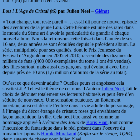
Lou ! (t6) par Julien Neel - Glénat
Lou ! L’Age de Cristal (t6)
par Julien Neel –
Glénat
« Tout change, tout reste pareil » … est-il dit pour ce nouvel épisode
des aventures de la jeune Lou. Cette héroïne est une des rares dans
le monde du 9ème art à avoir la particularité de grandir à chaque
nouvel album. Nous la retrouvons cette fois-ci dans l’année de ses
16 ans, deux années se sont écoulées depuis le précédent album. La
série, multiprimée pour ses qualités, dont le Prix Jeunesse du
Festival d’Angoulême en 2005 et 2010, rassemble des dizaines de
milliers de fans ((400 000 exemplaires du tome 1 ont été vendus),
des filles surtout, mais aussi des garçons, qui évoluent avec Lou
depuis près de 10 ans (1,6 million d’albums de la série au total).
Qu’est ce que devenir adulte ? Quelles peurs et angoisses cela
suscite-t-il ? Tel est le thème de cet opus. L’auteur
Julien Neel
, fait le
choix de dérouter totalement ses lecteurs habituels et peut-être d’en
séduire de nouveaux. Une sensation ouateuse, un flottement
incertain, ainsi est décrite l’entrée dans la vie adulte du personnage,
à l’image du décor étrange de cristaux roses qui envahissent de
façon anarchique la ville. Cela peut être aussi vu comme un
hommage appuyé à
L’écume des Jours
de
Boris Vian
, tout comme
l’incursion du fantastique dans le réel présent dans l’oeuvre du
romancier japonais
Haruki Murakami
(
Kafka sur le rivage, 1Q84
),
deux auteurs de chevet pour Julien Neel.