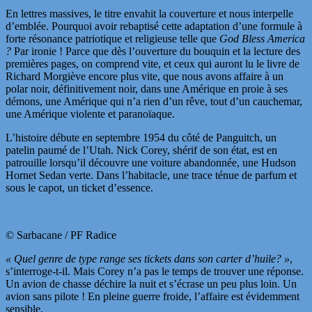
En lettres massives, le titre envahit la couverture et nous interpelle
d’emblée. Pourquoi avoir rebaptisé cette adaptation d’une formule à
forte résonance patriotique et religieuse telle que
God Bless America
?
Par ironie ! Parce que dès l’ouverture du bouquin et la lecture des
premières pages, on comprend vite, et ceux qui auront lu le livre de
Richard Morgiève encore plus vite, que nous avons affaire à un
polar noir, définitivement noir, dans une Amérique en proie à ses
démons, une Amérique qui n’a rien d’un rêve, tout d’un cauchemar,
une Amérique violente et paranoïaque.
L’histoire débute en septembre 1954 du côté de Panguitch, un
patelin paumé de l’Utah. Nick Corey, shérif de son état, est en
patrouille lorsqu’il découvre une voiture abandonnée, une Hudson
Hornet Sedan verte. Dans l’habitacle, une trace ténue de parfum et
sous le capot, un ticket d’essence.
© Sarbacane / PF Radice
« Quel genre de type range ses tickets dans son carter d’huile? »
,
s’interroge-t-il. Mais Corey n’a pas le temps de trouver une réponse.
Un avion de chasse déchire la nuit et s’écrase un peu plus loin. Un
avion sans pilote ! En pleine guerre froide, l’affaire est évidemment
sensible.