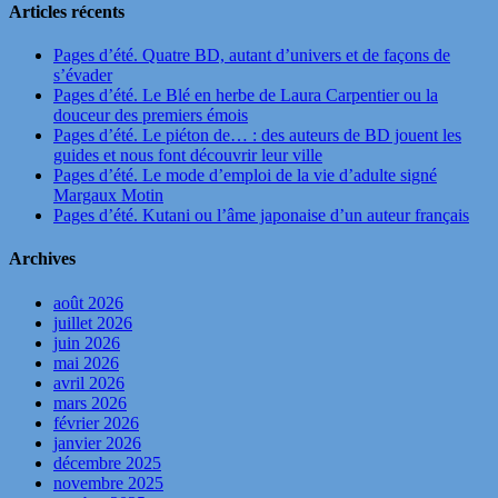
Articles récents
Pages d’été. Quatre BD, autant d’univers et de façons de
s’évader
Pages d’été. Le Blé en herbe de Laura Carpentier ou la
douceur des premiers émois
Pages d’été. Le piéton de… : des auteurs de BD jouent les
guides et nous font découvrir leur ville
Pages d’été. Le mode d’emploi de la vie d’adulte signé
Margaux Motin
Pages d’été. Kutani ou l’âme japonaise d’un auteur français
Archives
août 2026
juillet 2026
juin 2026
mai 2026
avril 2026
mars 2026
février 2026
janvier 2026
décembre 2025
novembre 2025