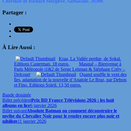
Cherokee de Richard Morgiève. Sarbacane. 29,90€
Partager :
À Lire Aussi :
Kraa, La Vallée perdue, de Sokal.
Editions Casterman. 18 euros.
Masqué – Bienvenue à
Paris Métropole t1&2 de Serge Lehman & Stéphane Créty –
Delcourt
Quand souffle le vent des
îles, adaptation de la nouvelle d’Anatole Le Braz, par Debois
et Fino. Editions Soleil. 13,50 euros.
Bande dessinée
Billet précédent
Prix BD France Télévisions 2026 : les huit
albums en lice
6 janvier 2026
Billet suivant
Absolute Batman ou comment déconstruire le
mythe du Chevalier Noir pour le rendre encore plus noir et
nihiliste
11 janvier 2026