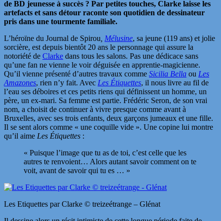
de BD jeunesse à succès ? Par petites touches, Clarke laisse les
artefacts et sans détour raconte son quotidien de dessinateur
pris dans une tourmente familiale.
L’héroïne du Journal de Spirou
,
Mélusine
, sa jeune (119 ans) et jolie
sorcière, est depuis bientôt 20 ans le personnage qui assure la
notoriété de
Clarke
dans tous les salons. Pas une dédicace sans
qu’une fan ne vienne le voir déguisée en apprentie-magicienne.
Qu’il vienne présenté d’autres travaux comme
Sicilia Bella
ou
Les
Amazones
, rien n’y fait. Avec
Les Étiquettes
, il nous livre au fil de
l’eau ses déboires et ces petits riens qui définissent un homme, un
père, un ex-mari. Sa femme est partie. Frédéric Seron, de son vrai
nom, a choisit de continuer à vivre presque comme avant à
Bruxelles, avec ses trois enfants, deux garçons jumeaux et une fille.
Il se sent alors comme « une coquille vide ». Une copine lui montre
qu’il aime
Les
Étiquettes
:
« Puisque l’image que tu as de toi, c’est celle que les
autres te renvoient… Alors autant savoir comment on te
voit, avant de savoir qui tu es … »
Les Etiquettes par Clarke © treizeétrange – Glénat
Il dessine alors un récit intimiste de cette longue période faite de