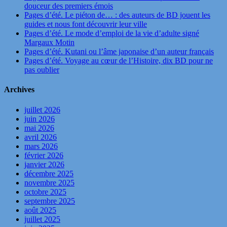
douceur des premiers émois
Pages d’été. Le piéton de… : des auteurs de BD jouent les
guides et nous font découvrir leur ville
Pages d’été. Le mode d’emploi de la vie d’adulte signé
Margaux Motin
Pages d’été. Kutani ou l’âme japonaise d’un auteur français
Pages d’été. Voyage au cœur de l’Histoire, dix BD pour ne
pas oublier
Archives
juillet 2026
juin 2026
mai 2026
avril 2026
mars 2026
février 2026
janvier 2026
décembre 2025
novembre 2025
octobre 2025
septembre 2025
août 2025
juillet 2025