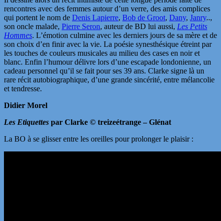
rencontres avec des femmes autour d’un verre, des amis complices
qui portent le nom de
Denis Lapierre
,
Bob de Groot
,
Dany
,
Janry
..,
son oncle malade,
Pierre Seron
, auteur de BD lui aussi,
Les Petits
Hommes
. L’émotion culmine avec les derniers jours de sa mère et de
son choix d’en finir avec la vie. La poésie synesthésique étreint par
les touches de couleurs musicales au milieu des cases en noir et
blanc. Enfin l’humour délivre lors d’une escapade londonienne, un
cadeau personnel qu’il se fait pour ses 39 ans. Clarke signe là un
rare récit autobiographique, d’une grande sincérité, entre mélancolie
et tendresse.
Didier Morel
Les Etiquettes
par Clarke © treizeétrange – Glénat
La BO à se glisser entre les oreilles pour prolonger le plaisir :