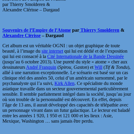
par Thierry Smolderen &
Alexandre Clérisse – Dargaud
Souvenirs de l’Empire de l’Atome
par
Thierry Smolderen
&
Alexandre Clérisse
– Dargaud
Cet album est un véritable OGNI : un objet graphique de toute
beauté, à l’image du
site internet
qui lui est dédié et de l’exposition
qui lui est consacré à la
Cité Internationale de la Bande Dessinée
(jusqu’au 6 octobre 2013). Une pureté du style « atome » cher aux
dessinateurs
André Franquin
(
Spirou, Gaston
) et
Will
(
Tif & Tondu
),
allié à une narration exceptionnelle. Le scénario est basé sur un cas
clinique réel des années 50, celui d’un américain surnommé, par le
psychanalyste qui l’a suivi,
Kirk Allen
. Ce spécialiste du monde
asiatique travaille dans un secteur gouvernemental particulièrement
sensible. Il semble parfaitement intégré dans la société, jusqu’au jour
où son trouble de la personnalité est découvert. En effet, depuis
l’âge de 13 ans, il aurait développé des capacités de télépathie avec
un personnage vivant dans un futur galactique. Le lecteur est baladé
entre les années 1 920, 1 950 et 121 000 et les lieux : Asie,
Mexique, Washington … sans jamais être perdu.