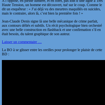
A l’opposé, en pleine lumière, et en forêt, pas loin d’une ligne à Très
Haute Tension, un homme est découvert, tué sur le coup. Comme le
dit un enquêteur : « J’ai déjà vu des meurtres maquillés en suicides,
mais le contraire, alors là, c’est bien la première fois ! »
Jean-Claude Denis signe là une belle mécanique de crime parfait,
aux contours déliés et subtils. Un récit psychologique bien orchestré
avec une belle construction en flashback et une confirmation s’il en
était besoin, du talent graphique de son auteur.
Laisser un commentaire …
La BO à se glisser entre les oreilles pour prolonger le plaisir de cette
BD :