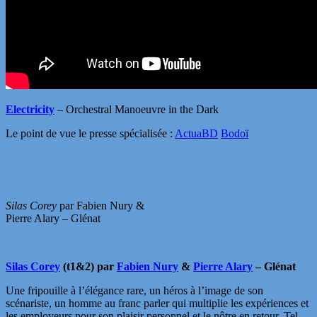
Electricity
– Orchestral Manoeuvre in the Dark
Le point de vue le presse spécialisée :
ActuaBD
Bodoï
Silas Corey
par Fabien Nury &
Pierre Alary – Glénat
Silas Corey
(t1&2) par
Fabien Nury
&
Pierre Alary
– Glénat
Une fripouille à l’élégance rare, un héros à l’image de son
scénariste, un homme au franc parler qui multiplie les expériences et
les employeurs pour son plaisir personnel et le nôtre en retour. Tel