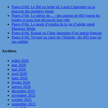
Pages d’été. Le Blé en herbe de Laura Carpentier ou la
douceur des premiers émois
Pages d’été. Le piéton de… : des auteurs de BD jouent les
guides et nous font découvrir leur ville
Pages d’été. Le mode d’emploi de la vie d’adulte signé
Margaux Motin
Pages d’été. Kutani ou l’âme japonaise d’un auteur français
Pages d’été. Voyage au cœur de l’Histoire, dix BD pour ne
pas oublier
Archives
juillet 2026
juin 2026
mai 2026
avril 2026
mars 2026
février 2026
janvier 2026
décembre 2025
novembre 2025
octobre 2025
septembre 2025