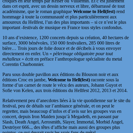
croqués en leur temps par Reiser ou Vuillemin. Et c’est justement
dans cet esprit, avec un dessin nerveux et libre, débarrassé de tout
académisme, que le roman graphique
Welcome to Hell(fest)
rend
hommage à toute la communauté et plus particulièrement aux
amoureux du Hellfest, l’un des plus importants – si ce n’est le plus
important -festivals de musique en France tous styles confondus.
10 ans d’existence, 1200 concerts depuis sa création, 40 hectares de
surface, 3000 bénévoles, 150 000 festivaliers, 285 000 litres de
bière… Trois jours de folie douce et de décibels à vous envoyer
directement en enfer. Un «
pèlerinage obligatoire pour tout
métalleux
» écrit en préface l’anthropologue spécialiste du metal
Corentin Charbonnier.
Paru sous double pavillon aux éditions du Blouson noir et aux
éditions Croc en jambe,
Welcome to Hell(fest)
raconte sous la
forme d’un carnet de route le vécu des auteurs, Johann Guyot et
Sofie von Kelen, aux trois éditions du Hellfest 2012, 2013 et 2014.
Relativement peu d’anecdotes liées à la vie quotidienne sur le site du
festival, peu de détails sur l’ambiance générale, et on peut le
regretter, mais beaucoup d’infos et d’avis sur les groupes vus en
concert, depuis Iron Maiden jusqu’à Megadeth, en passant par
Slash, Death Angel, Aerosmith, Slayer, Immortal, Morbid Angel,
Deströyer 666.., des têtes d’affiche mais aussi des groupes plus
pointus, ce qui devrait ravir les vrais fans de métal.