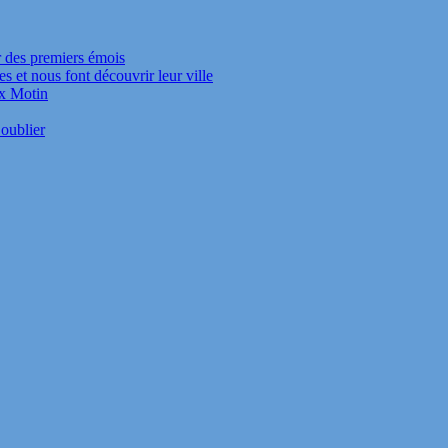
r des premiers émois
s et nous font découvrir leur ville
ux Motin
oublier