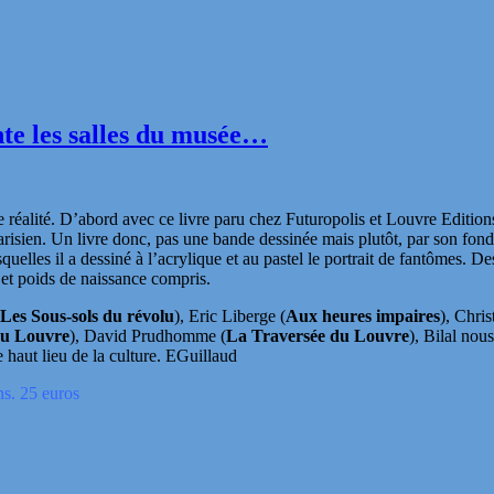
te les salles du musée…
e réalité. D’abord avec ce livre paru chez Futuropolis et Louvre Edition
isien. Un livre donc, pas une bande dessinée mais plutôt, par son fond et
quelles il a dessiné à l’acrylique et au pastel le portrait de fantômes. D
 et poids de naissance compris.
Les Sous-sols du révolu
), Eric Liberge (
Aux heures impaires
), Chri
 du Louvre
), David Prudhomme (
La Traversée du Louvre
), Bilal nou
 haut lieu de la culture. EGuillaud
ns. 25 euros