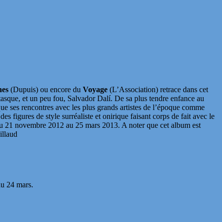
nes
(Dupuis) ou encore du
Voyage
(L’Association) retrace dans cet
asque, et un peu fou, Salvador Dalí. De sa plus tendre enfance au
que ses rencontres avec les plus grands artistes de l’époque comme
 figures de style surréaliste et onirique faisant corps de fait avec le
du 21 novembre 2012 au 25 mars 2013. A noter que cet album est
illaud
au 24 mars.