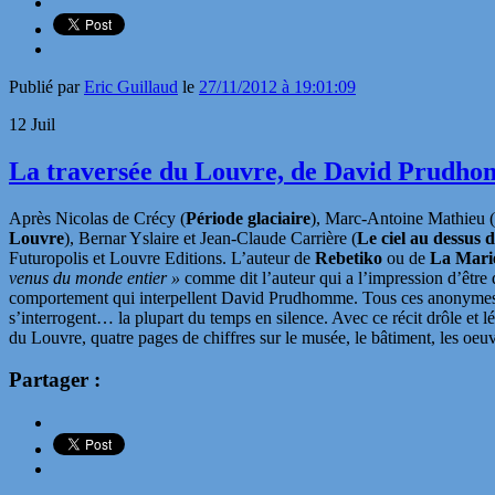
Publié par
Eric Guillaud
le
27/11/2012 à 19:01:09
12
Juil
La traversée du Louvre, de David Prudhom
Après Nicolas de Crécy (
Période glaciaire
), Marc-Antoine Mathieu (
Louvre
), Bernar Yslaire et Jean-Claude Carrière (
Le ciel au dessus
Futuropolis et Louvre Editions. L’auteur de
Rebetiko
ou de
La Marie
venus du monde entier »
comme dit l’auteur qui a l’impression d’être 
comportement qui interpellent David Prudhomme. Tous ces anonymes just
s’interrogent… la plupart du temps en silence. Avec ce récit drôle et 
du Louvre, quatre pages de chiffres sur le musée, le bâtiment, les oeuvr
Partager :