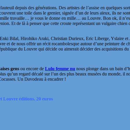
fauteuil depuis des générations. Des artistes de l’assise en quelques sort
vrent une toile dans le grenier, signée d’un de leurs aïeux, ils ne sont 
famille travaille… je vous le donne en mille… au Louvre. Bon ok, il n’est
 Benion. Et de là à penser que cette croute représentant un vulgaire chie
 Bilal, Hirohiko Araki, Christian Durieux, Eric Liberge, Yslaire et J
e et de nous offrir un récit rocambolesque autour d’une peinture de ch
République du Louvre qui décide ou aimerait décider des acquisitions 
ises gens
ou encore de
Lulu femme nu
nous plonge dans un bain d’hu
us qu’un regard décalé sur l’un des plus beaux musées du monde, il nou
 Cocasses. Un Davodeau à encadrer !
t Louvre éditions. 20 euros