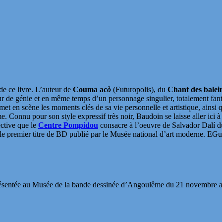
 de ce livre. L’auteur de
Couma ac
ò
(Futuropolis), du
Chant des balei
ur de génie et en même temps d’un personnage singulier, totalement fant
t en scène les moments clés de sa vie personnelle et artistique, ainsi 
nnu pour son style expressif très noir, Baudoin se laisse aller ici à des
ctive que le
Centre Pompidou
consacre à l’oeuvre de Salvador Dalí 
 le premier titre de BD publié par le Musée national d’art moderne. EGu
présentée au Musée de la bande dessinée d’Angoulême du 21 novembre 