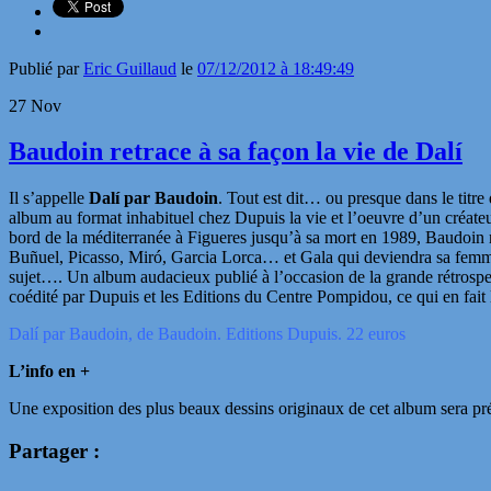
Publié par
Eric Guillaud
le
07/12/2012 à 18:49:49
27
Nov
Baudoin retrace à sa façon la vie de Dalí
Il s’appelle
Dalí par Baudoin
. Tout est dit… ou presque dans le titre
album au format inhabituel chez Dupuis la vie et l’oeuvre d’un créate
bord de la méditerranée à Figueres jusqu’à sa mort en 1989, Baudoin me
Buñuel, Picasso, Miró, Garcia Lorca… et Gala qui deviendra sa femme. Co
sujet…. Un album audacieux publié à l’occasion de la grande rétrospe
coédité par Dupuis et les Editions du Centre Pompidou, ce qui en fait
Dalí par Baudoin, de Baudoin. Editions Dupuis. 22 euros
L’info en +
Une exposition des plus beaux dessins originaux de cet album sera 
Partager :