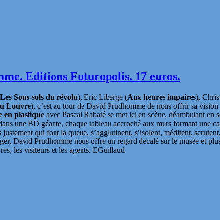
me. Editions Futuropolis. 17 euros.
Les Sous-sols du révolu
), Eric Liberge (
Aux heures impaires
), Chri
 du Louvre
), c’est au tour de David Prudhomme de nous offrir sa visio
 en plastique
avec Pascal Rabaté se met ici en scène, déambulant en s
dans une BD géante, chaque tableau accroché aux murs formant une case.
ement qui font la queue, s’agglutinent, s’isolent, méditent, scrutent,
léger, David Prudhomme nous offre un regard décalé sur le musée et plus
es, les visiteurs et les agents. EGuillaud