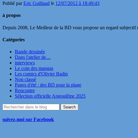
Publié par
Eric Guillaud
le
12/07/2012 à 18:49:43
à propos
Depuis 2008, Le Meilleur de la BD vous propose un regard subjectif mai
Catégories
Bande dessinée
Dans l'atelier de…
interviews
Le coin des mangas
Les comics d'Olivier Badin
Non classé
Pages d'été : des BD pour la plage
Rencontre
Sélection officielle Angoulême 2025
suivez-moi sur Facebook