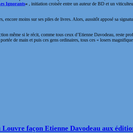
es Ignorants
«
, initiation croisée entre un auteur de BD et un viticult
, encore moins sur ses piles de livres. Alors, aussitôt apposé sa signa
ction même si le récit, comme tous ceux d’Etienne Davodeau, reste prof
 à portée de main et puis ces gens ordinaires, tous ces « losers magnifiq
du Louvre façon Etienne Davodeau aux éditio