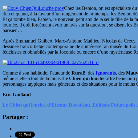
Chez les Benion, on est spécialiste du 
rien et quand, à la faveur d’un rangement de printemps, les Benion décou
Et ça tombe bien, Fabien, le nouveau petit ami de la seule fille de la 
journée, il doit forcément avoir un avis sur la question, se disent les
parisien…
Après Emmanuel Guibert, Marc-Antoine Mathieu, Nicolas de Crécy, Enki
dessinée franco-belge contemporaine de s’intéresser au musée du Louvr
fétichistes et obnubilés par la Joconde ou encore d’une mystérieuse 
Comme à son habitude, l’auteur de
Rural!
, des
Ignorants
, des
Mauva
même si elle a tout de la farce.
Le Chien qui louche
offre beaucoup pl
personnages atypiques mais généreux et des situations pour le moins
Eric Guillaud
Le Chien qui louche, d’Etienne Davodeau. Editions Futuropolis e
Partager :