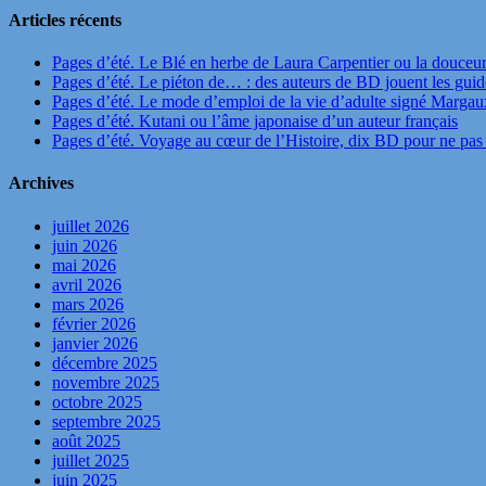
Articles récents
Pages d’été. Le Blé en herbe de Laura Carpentier ou la douceu
Pages d’été. Le piéton de… : des auteurs de BD jouent les guide
Pages d’été. Le mode d’emploi de la vie d’adulte signé Marga
Pages d’été. Kutani ou l’âme japonaise d’un auteur français
Pages d’été. Voyage au cœur de l’Histoire, dix BD pour ne pas 
Archives
juillet 2026
juin 2026
mai 2026
avril 2026
mars 2026
février 2026
janvier 2026
décembre 2025
novembre 2025
octobre 2025
septembre 2025
août 2025
juillet 2025
juin 2025