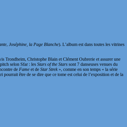
ante
,
Joséphine, la Page Blanche
). L’album est dans toutes les vitrines
Lewis Trondheim, Christophe Blain et Clément Oubrerie et assurer une
itch selon Sfar : les
Stars of the Stars
sont 7 danseuses venues du
encontre de
Fame
et de
Star Strek
», comme en son temps « la série
pourrait être de se dire que ce tome est celui de l’exposition et de la