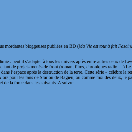
plus mordantes bloggeuses publiées en BD (
Ma Vie est tout à fait Fascin
limie : peut il s’adapter à tous les univers après entre autres ceux de 
 tant de projets menés de front (roman, films, chroniques radio …) Le p
ns l’espace après la destruction de la terre. Cette série « célèbre la r
Alors pour les fans de Sfar ou de Bagieu, ou comme moi des deux, le pari 
et de la force dans les suivants. A suivre …