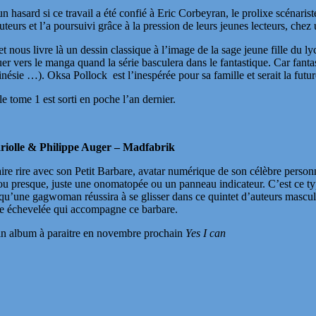
 hasard si ce travail a été confié à Eric Corbeyran, le prolixe scénarist
urs et l’a poursuivi grâce à la pression de leurs jeunes lecteurs, chez
nous livre là un dessin classique à l’image de la sage jeune fille du l
er vers le manga quand la série basculera dans le fantastique. Car fantast
nésie …). Oksa Pollock est l’inespérée pour sa famille et serait la futur
e tome 1 est sorti en poche l’an dernier.
iolle & Philippe Auger – Madfabrik
re rire avec son Petit Barbare, avatar numérique de son célèbre person
e ou presque, juste une onomatopée ou un panneau indicateur. C’est ce ty
e qu’une gagwoman réussira à se glisser dans ce quintet d’auteurs masc
sse échevelée qui accompagne ce barbare.
hain album à paraitre en novembre prochain
Yes I can