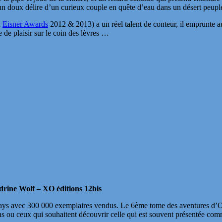
un doux délire d’un curieux couple en quête d’eau dans un désert peuplé 
x
Eisner Awards
2012 & 2013) a un réel talent de conteur, il emprunte au
 de plaisir sur le coin des lèvres …
rine Wolf – XO éditions 12bis
 pays avec 300 000 exemplaires vendus. Le 6ème tome des aventures d’O
ns ou ceux qui souhaitent découvrir celle qui est souvent présentée co