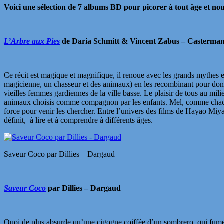
Voici une sélection de 7 albums BD pour picorer à tout âge et no
L’Arbre aux Pies
de Daria Schmitt & Vincent Zabus – Casterma
Ce récit est magique et magnifique, il renoue avec les grands mythes et
magicienne, un chasseur et des animaux) en les recombinant pour donn
vieilles femmes gardiennes de la ville basse. Le plaisir de tous au mi
animaux choisis comme compagnon par les enfants. Mel, comme chacun d’
force pour venir les chercher. Entre l’univers des films de Hayao Miya
définit, à lire et à comprendre à différents âges.
Saveur Coco par Dillies – Dargaud
Saveur Coco
par Dillies – Dargaud
Quoi de plus absurde qu’une cigogne coiffée d’un sombrero, qui fume 