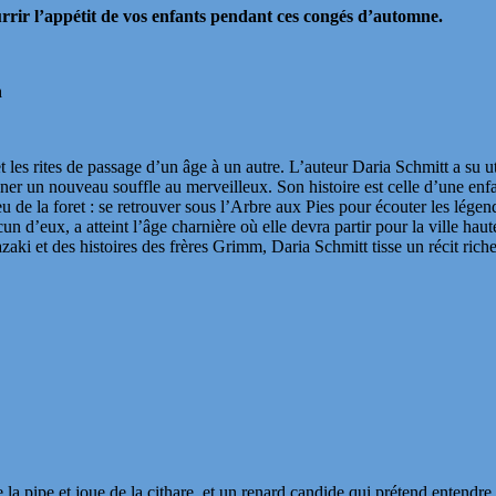
urrir l’appétit de vos enfants pendant ces congés d’automne.
n
 les rites de passage d’un âge à un autre. L’auteur Daria Schmitt a su ut
er un nouveau souffle au merveilleux. Son histoire est celle d’une enfa
lieu de la foret : se retrouver sous l’Arbre aux Pies pour écouter les l
eux, a atteint l’âge charnière où elle devra partir pour la ville haute
zaki et des histoires des frères Grimm, Daria Schmitt tisse un récit ric
la pipe et joue de la cithare, et un renard candide qui prétend entend