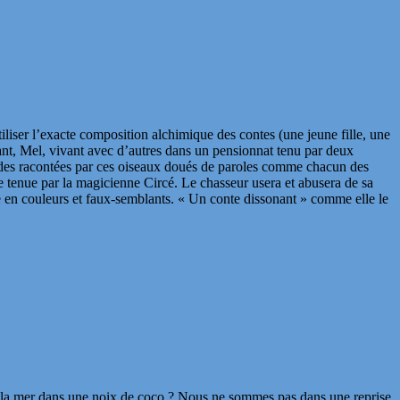
iliser l’exacte composition alchimique des contes (une jeune fille, une
nt, Mel, vivant avec d’autres dans un pensionnat tenu par deux
égendes racontées par ces oiseaux doués de paroles comme chacun des
 tenue par la magicienne Circé. Le chasseur usera et abusera de sa
he en couleurs et faux-semblants. « Un conte dissonant » comme elle le
re la mer dans une noix de coco ? Nous ne sommes pas dans une reprise