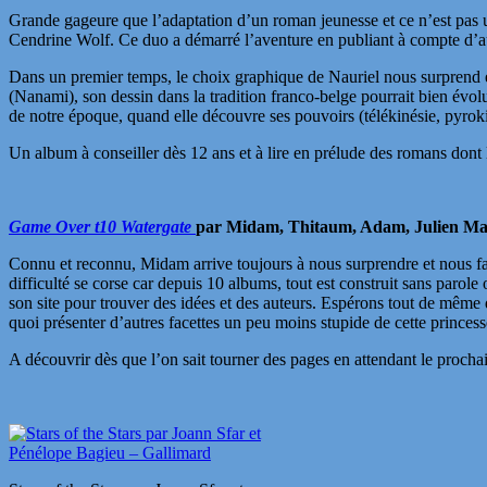
Grande gageure que l’adaptation d’un roman jeunesse et ce n’est pas un
Cendrine Wolf. Ce duo a démarré l’aventure en publiant à compte d’aute
Dans un premier temps, le choix graphique de Nauriel nous surprend et 
(Nanami), son dessin dans la tradition franco-belge pourrait bien évolu
de notre époque, quand elle découvre ses pouvoirs (télékinésie, pyroki
Un album à conseiller dès 12 ans et à lire en prélude des romans dont l
Game Over
t10 Watergate
par Midam, Thitaum, Adam, Julien Mar
Connu et reconnu, Midam arrive toujours à nous surprendre et nous fai
difficulté se corse car depuis 10 albums, tout est construit sans parol
son site pour trouver des idées et des auteurs. Espérons tout de mêm
quoi présenter d’autres facettes un peu moins stupide de cette prince
A découvrir dès que l’on sait tourner des pages en attendant le proc