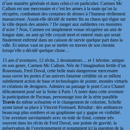
d’une manière générale et dans celui-ci en particulier. Carmen Mc
Callum est une mercenaire et c’est les armes à la main qu’on la
récupère, combattant des centaines de drones à l’humeur réellement
massacreuse. Aurait-elle décidé de mettre fin au chaos qui règne sur
la ville depuis des années ? De ranger aux oubliettes ces monstres
d’acier ? Non, Carmen est simplement venue récupérer un ami de
longue date, un ami qu’elle croyait mort et enterré mais qui serait
finalement enfermé dans un caisson de survie quelque part dans la
ville. Et mieux vaut ne pas se mettre en travers de son chemin
lorsqu’elle a décidé quelque chose…
15 ans d’aventures, 12 récits, 2 dessinateurs… et 1 héroïne, unique
en son genre, Carmen Mc Callum. Née de l’imagination fertile d’un
Rouennais, Fred Duval, cette belle mais dangereuse mercenaire
nous ouvre les portes d’un univers futuriste crédible où se mêlent
subtilement action de base et technologies de pointe, mondes virtuels
et créations de designers. Admirez au passage le pont Coco Chanel
délicatement posé sur la Seine à Paris ! A noter dans cette aventure
la participation de Pacman, personnage issu de la série parallèle
Travis
du même scénariste et le changement de coloriste, Schelle
ayant laissé sa place à Vincent Froissard. Résultat : des ambiances
beaucoup plus sombres et un graphisme qui y gagne en visibilité.
Une aventure survitaminée avec en toile de fond, comme très
souvent dans les récits de Fred Duval, une pointe de gravité, la
préservation de l’environnement et notamment ici la question de la