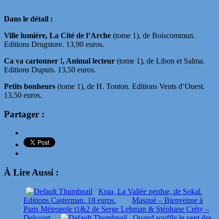
Dans le détail :
Ville lumière, La Cité de l’Arche
(tome 1), de Boiscommun.
Editions Drugstore. 13,90 euros.
Ca va cartonner !, Animal lecteur
(tome 1), de Libon et Salma.
Editions Dupuis. 13,50 euros.
Petits bonheurs
(tome 1), de H. Tonton. Editions Vents d’Ouest.
13,50 euros.
Partager :
À Lire Aussi :
Kraa, La Vallée perdue, de Sokal.
Editions Casterman. 18 euros.
Masqué – Bienvenue à
Paris Métropole t1&2 de Serge Lehman & Stéphane Créty –
Delcourt
Quand souffle le vent des