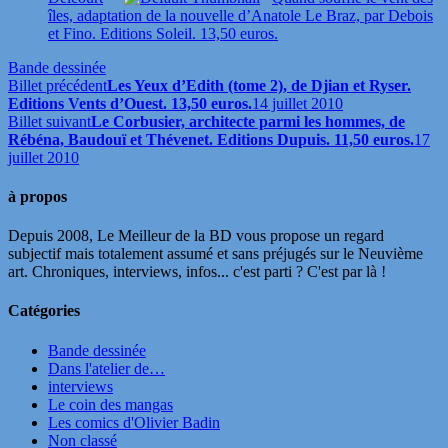
îles, adaptation de la nouvelle d’Anatole Le Braz, par Debois
et Fino. Editions Soleil. 13,50 euros.
Bande dessinée
Billet précédent
Les Yeux d’Edith (tome 2), de Djian et Ryser.
Editions Vents d’Ouest. 13,50 euros.
14 juillet 2010
Billet suivant
Le Corbusier, architecte parmi les hommes, de
Rébéna, Baudouï et Thévenet. Editions Dupuis. 11,50 euros.
17
juillet 2010
à propos
Depuis 2008, Le Meilleur de la BD vous propose un regard
subjectif mais totalement assumé et sans préjugés sur le Neuvième
art. Chroniques, interviews, infos... c'est parti ? C'est par là !
Catégories
Bande dessinée
Dans l'atelier de…
interviews
Le coin des mangas
Les comics d'Olivier Badin
Non classé