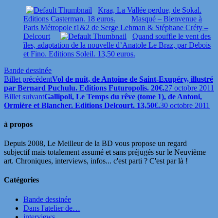
Kraa, La Vallée perdue, de Sokal.
Editions Casterman. 18 euros.
Masqué – Bienvenue à
Paris Métropole t1&2 de Serge Lehman & Stéphane Créty –
Delcourt
Quand souffle le vent des
îles, adaptation de la nouvelle d’Anatole Le Braz, par Debois
et Fino. Editions Soleil. 13,50 euros.
Bande dessinée
Billet précédent
Vol de nuit, de Antoine de Saint-Exupéry, illustré
par Bernard Puchulu. Editions Futuropolis. 20€.
27 octobre 2011
Billet suivant
Gallipoli, Le Temps du rêve (tome 1), de Antoni,
Ormière et Blancher. Editions Delcourt. 13,50€.
30 octobre 2011
à propos
Depuis 2008, Le Meilleur de la BD vous propose un regard
subjectif mais totalement assumé et sans préjugés sur le Neuvième
art. Chroniques, interviews, infos... c'est parti ? C'est par là !
Catégories
Bande dessinée
Dans l'atelier de…
interviews