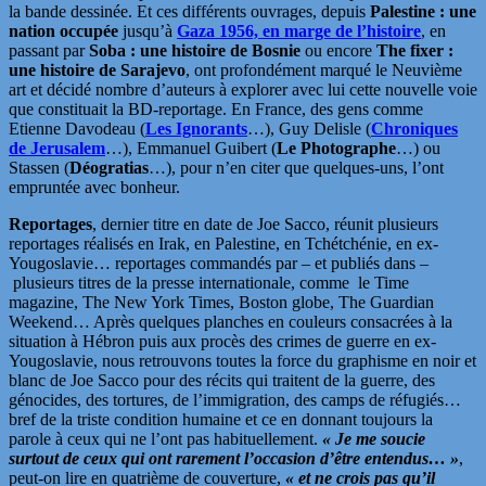
la bande dessinée. Et ces différents ouvrages, depuis
Palestine : une
nation occupée
jusqu’à
Gaza 1956, en marge de l’histoire
, en
passant par
Soba : une histoire de Bosnie
ou encore
The fixer :
une histoire de Sarajevo
, ont profondément marqué le Neuvième
art et décidé nombre d’auteurs à explorer avec lui cette nouvelle voie
que constituait la BD-reportage. En France, des gens comme
Etienne Davodeau (
Les Ignorants
…), Guy Delisle (
Chroniques
de Jerusalem
…), Emmanuel Guibert (
Le Photographe
…) ou
Stassen (
Déogratias
…), pour n’en citer que quelques-uns, l’ont
empruntée avec bonheur.
Reportages
, dernier titre en date de Joe Sacco, réunit plusieurs
reportages réalisés en Irak, en Palestine, en Tchétchénie, en ex-
Yougoslavie… reportages commandés par – et publiés dans –
plusieurs titres de la presse internationale, comme le Time
magazine, The New York Times, Boston globe, The Guardian
Weekend… Après quelques planches en couleurs consacrées à la
situation à Hébron puis aux procès des crimes de guerre en ex-
Yougoslavie, nous retrouvons toutes la force du graphisme en noir et
blanc de Joe Sacco pour des récits qui traitent de la guerre, des
génocides, des tortures, de l’immigration, des camps de réfugiés…
bref de la triste condition humaine et ce en donnant toujours la
parole à ceux qui ne l’ont pas habituellement.
« Je me soucie
surtout de ceux qui ont rarement l’occasion d’être entendus… »
,
peut-on lire en quatrième de couverture,
« et ne crois pas qu’il