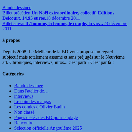
Bande dessinée
Billet précédent
Un Noël extraordinaire, collectif. Editions
Delcourt. 14,95 euros.
18 décembre 2011
Billet suivant
L’homme, la femme, le couple, la vie…
23 décembre
2011
à propos
Depuis 2008, Le Meilleur de la BD vous propose un regard
subjectif mais totalement assumé et sans préjugés sur le Neuvième
art. Chroniques, interviews, infos... c'est parti ? C'est par là !
Catégories
Bande dessinée
Dans l'atelier de…
interviews
Le coin des mangas
Les comics d'Olivier Badin
Non classé
Pages d'été : des BD pour la plage
Rencontre
Sélection officielle Angoulême 2025