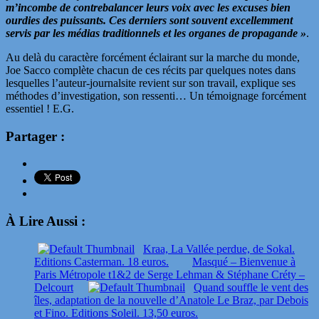
m’incombe de contrebalancer leurs voix avec les excuses bien
ourdies des puissants. Ces derniers sont souvent excellemment
servis par les médias traditionnels et les organes de propagande »
.
Au delà du caractère forcément éclairant sur la marche du monde,
Joe Sacco complète chacun de ces récits par quelques notes dans
lesquelles l’auteur-journalsite revient sur son travail, explique ses
méthodes d’investigation, son ressenti… Un témoignage forcément
essentiel ! E.G.
Partager :
À Lire Aussi :
Kraa, La Vallée perdue, de Sokal.
Editions Casterman. 18 euros.
Masqué – Bienvenue à
Paris Métropole t1&2 de Serge Lehman & Stéphane Créty –
Delcourt
Quand souffle le vent des
îles, adaptation de la nouvelle d’Anatole Le Braz, par Debois
et Fino. Editions Soleil. 13,50 euros.