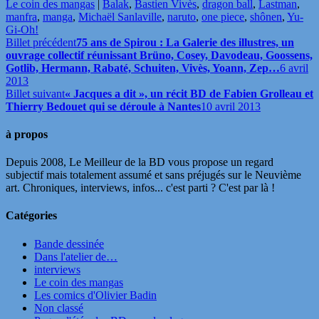
Le coin des mangas
|
Balak
,
Bastien Vivès
,
dragon ball
,
Lastman
,
manfra
,
manga
,
Michaël Sanlaville
,
naruto
,
one piece
,
shônen
,
Yu-
Gi-Oh!
Billet précédent
75 ans de Spirou : La Galerie des illustres, un
ouvrage collectif réunissant Brüno, Cosey, Davodeau, Goossens,
Gotlib, Hermann, Rabaté, Schuiten, Vivès, Yoann, Zep…
6 avril
2013
Billet suivant
« Jacques a dit », un récit BD de Fabien Grolleau et
Thierry Bedouet qui se déroule à Nantes
10 avril 2013
à propos
Depuis 2008, Le Meilleur de la BD vous propose un regard
subjectif mais totalement assumé et sans préjugés sur le Neuvième
art. Chroniques, interviews, infos... c'est parti ? C'est par là !
Catégories
Bande dessinée
Dans l'atelier de…
interviews
Le coin des mangas
Les comics d'Olivier Badin
Non classé