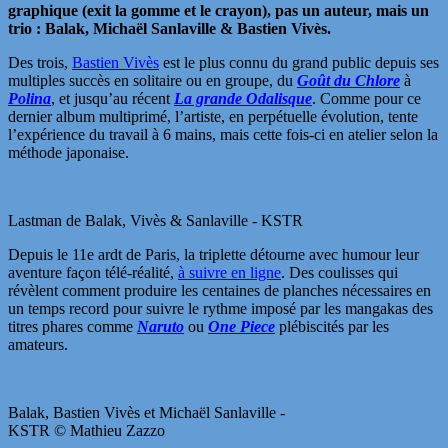
graphique (exit la gomme et le crayon), pas un auteur, mais un
trio : Balak, Michaël Sanlaville & Bastien Vivès.
Des trois,
Bastien Vivès
est le plus connu du grand public depuis ses
multiples succès en solitaire ou en groupe, du
Goût du Chlore
à
Polina
, et jusqu’au récent
La grande Odalisque
. Comme pour ce
dernier album multiprimé, l’artiste, en perpétuelle évolution, tente
l’expérience du travail à 6 mains, mais cette fois-ci en atelier selon la
méthode japonaise.
Lastman de Balak, Vivès & Sanlaville - KSTR
Depuis le 11e ardt de Paris, la triplette détourne avec humour leur
aventure façon télé-réalité,
à suivre en ligne
. Des coulisses qui
révèlent comment produire les centaines de planches nécessaires en
un temps record pour suivre le rythme imposé par les mangakas des
titres phares comme
Naruto
ou
One Piece
plébiscités par les
amateurs.
Balak, Bastien Vivès et Michaël Sanlaville -
KSTR © Mathieu Zazzo