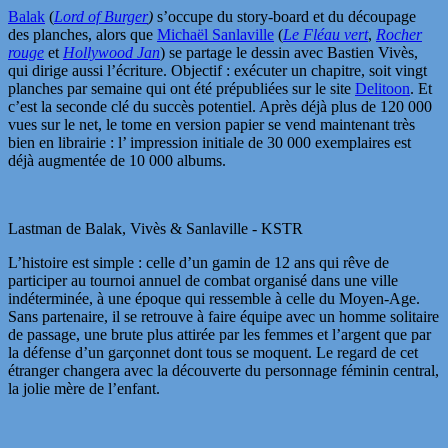
Balak
(
Lord of Burger
)
s’occupe du story-board et du découpage
des planches, alors que
Michaël Sanlaville
(
Le Fléau vert
,
Rocher
rouge
et
Hollywood Jan
) se partage le dessin avec Bastien Vivès,
qui dirige aussi l’écriture. Objectif : exécuter un chapitre, soit vingt
planches par semaine qui ont été prépubliées sur le site
Delitoon
. Et
c’est la seconde clé du succès potentiel. Après déjà plus de 120 000
vues sur le net, le tome en version papier se vend maintenant très
bien en librairie : l’ impression initiale de 30 000 exemplaires est
déjà augmentée de 10 000 albums.
Lastman de Balak, Vivès & Sanlaville - KSTR
L’histoire est simple : celle d’un gamin de 12 ans qui rêve de
participer au tournoi annuel de combat organisé dans une ville
indéterminée, à une époque qui ressemble à celle du Moyen-Age.
Sans partenaire, il se retrouve à faire équipe avec un homme solitaire
de passage, une brute plus attirée par les femmes et l’argent que par
la défense d’un garçonnet dont tous se moquent. Le regard de cet
étranger changera avec la découverte du personnage féminin central,
la jolie mère de l’enfant.