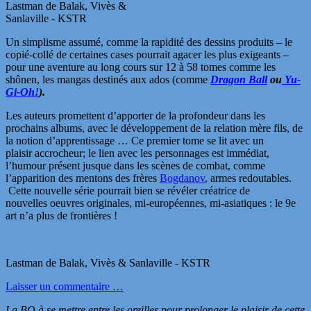
Lastman de Balak, Vivès &
Sanlaville - KSTR
Un simplisme assumé, comme la rapidité des dessins produits – le
copié-collé de certaines cases pourrait agacer les plus exigeants –
pour une aventure au long cours sur 12 à 58 tomes comme les
shônen, les mangas destinés aux ados (comme
Dragon Ball
ou
Yu-
Gi-Oh!
).
Les auteurs promettent d’apporter de la profondeur dans les
prochains albums, avec le développement de la relation mère fils, de
la notion d’apprentissage … Ce premier tome se lit avec un
plaisir accrocheur; le lien avec les personnages est immédiat,
l’humour présent jusque dans les scènes de combat, comme
l’apparition des mentons des frères
Bogdanov
, armes redoutables.
Cette nouvelle série pourrait bien se révéler créatrice de
nouvelles oeuvres originales, mi-européennes, mi-asiatiques : le 9e
art n’a plus de frontières !
Lastman de Balak, Vivès & Sanlaville - KSTR
Laisser un commentaire …
La BO à se mettre entre les oreilles pour prolonger le plaisir de cette