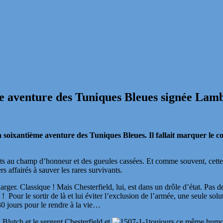
me aventure des Tuniques Bleues signée Lamb
 soixantième aventure des Tuniques Bleues. Il fallait marquer le cou
morts au champ d’honneur et des gueules cassées. Et comme souvent, cette
s affairés à sauver les rares survivants.
arger. Classique ! Mais Chesterfield, lui, est dans un drôle d’état. Pas
 Pour le sortir de là et lui éviter l’exclusion de l’armée, une seule solu
30 jours pour le rendre à la vie…
Blutch et le sergent Chesterfield et
toujours ce même humou