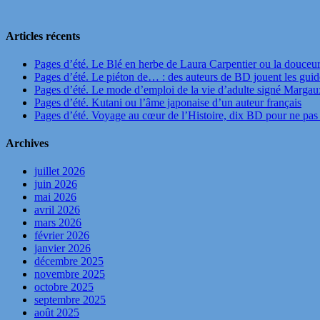
Articles récents
Pages d’été. Le Blé en herbe de Laura Carpentier ou la douceu
Pages d’été. Le piéton de… : des auteurs de BD jouent les guide
Pages d’été. Le mode d’emploi de la vie d’adulte signé Marga
Pages d’été. Kutani ou l’âme japonaise d’un auteur français
Pages d’été. Voyage au cœur de l’Histoire, dix BD pour ne pas 
Archives
juillet 2026
juin 2026
mai 2026
avril 2026
mars 2026
février 2026
janvier 2026
décembre 2025
novembre 2025
octobre 2025
septembre 2025
août 2025