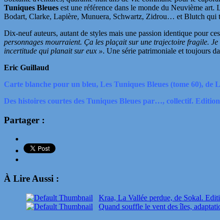
Tuniques Bleues
est une référence dans le monde du Neuvième art. La
Bodart, Clarke, Lapière, Munuera, Schwartz, Zidrou… et Blutch qui ti
Dix-neuf auteurs, autant de styles mais une passion identique pour ce
personnages mourraient. Ça les plaçait sur une trajectoire fragile. Je 
incertitude qui planait sur eux »
. Une série patrimoniale et toujours da
Eric Guillaud
Carte blanche pour un bleu, Les Tuniques Bleues (tome 60), de L
Des histoires courtes des Tuniques Bleues par…, collectif. Editio
Partager :
À Lire Aussi :
Kraa, La Vallée perdue, de Sokal. Edit
Quand souffle le vent des îles, adaptat