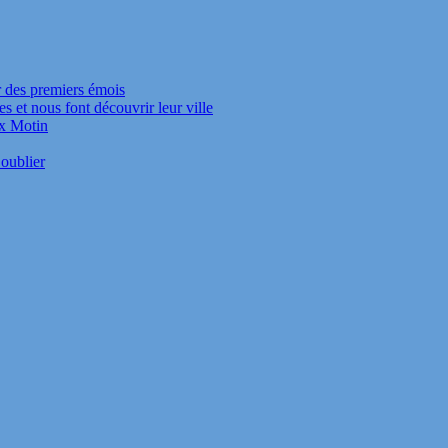
r des premiers émois
s et nous font découvrir leur ville
ux Motin
oublier