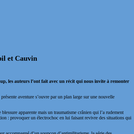
il et Cauvin
p, les auteurs l’ont fait avec un récit qui nous invite à remonter
 présente aventure s’ouvre par un plan large sur une nouvelle
 de blessure apparente mais un traumatisme crânien qui l’a rudement
tion : provoquer un électrochoc en lui faisant revivre des situations qui
r accompagné d’un soupçon d’antimilitarisme, la série des