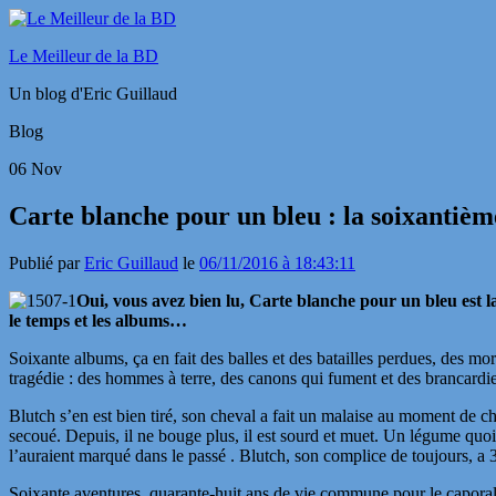
Le Meilleur de la BD
Un blog d'Eric Guillaud
Blog
06
Nov
Carte blanche pour un bleu : la soixantiè
Publié par
Eric Guillaud
le
06/11/2016 à 18:43:11
Oui, vous avez bien lu, Carte blanche pour un bleu est la
le temps et les albums…
Soixante albums, ça en fait des balles et des batailles perdues, des 
tragédie : des hommes à terre, des canons qui fument et des brancardier
Blutch s’en est bien tiré, son cheval a fait un malaise au moment de ch
secoué. Depuis, il ne bouge plus, il est sourd et muet. Un légume quoi !
l’auraient marqué dans le passé . Blutch, son complice de toujours, a 
Soixante aventures, quarante-huit ans de vie commune pour le caporal 