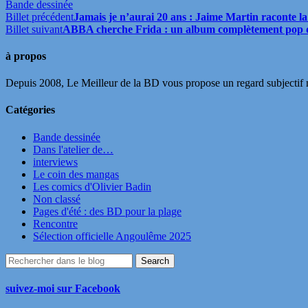
Bande dessinée
Billet précédent
Jamais je n’aurai 20 ans : Jaime Martin raconte la
Billet suivant
ABBA cherche Frida : un album complètement pop 
à propos
Depuis 2008, Le Meilleur de la BD vous propose un regard subjectif mai
Catégories
Bande dessinée
Dans l'atelier de…
interviews
Le coin des mangas
Les comics d'Olivier Badin
Non classé
Pages d'été : des BD pour la plage
Rencontre
Sélection officielle Angoulême 2025
suivez-moi sur Facebook